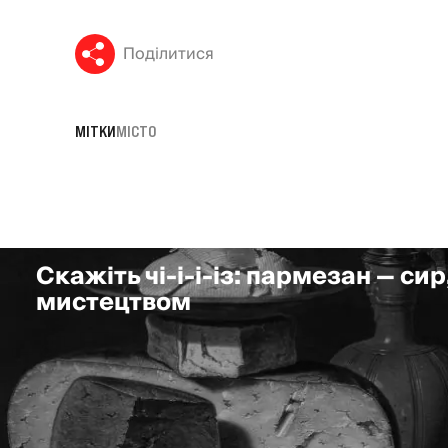
Поділитися
МІТКИ
МІСТО
Скажіть чі-і-і-із: пармезан — сир
мистецтвом