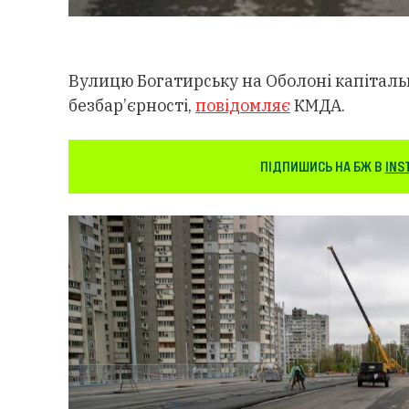
Вулицю Богатирську на Оболоні капітал
безбар’єрності,
повідомляє
КМДА.
ПІДПИШИСЬ НА БЖ В
INS