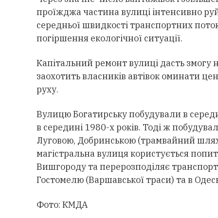
проїжджа частина вулиці інтенсивно ру
середньої швидкості транспортних потокі
погіршення екологічної ситуації.
Капітальний ремонт вулиці дасть змогу н
заохотить власників автівок оминати цен
руху.
Вулицю Богатирську побудували в середи
в середині 1980-х років. Тоді ж побудув
Луговою, Добринською (трамвайний шляхо
магістральна вулиця користується попит
Вишгороду та перерозподіляє транспортн
Гостомелю (Варшавської траси) та в Одес
Фото: КМДА