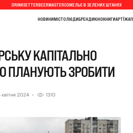
DRINKSETTER
BEERMASTER
СОМЕЛЬЄ В ЗЕЛЕНИХ ШТАНЯХ
НОВИНИ
МІСТО
ЛЮДИ
БРЕНДИ
КІНО
КНИГИ
АРТ
ЇЖА
П
РСЬКУ КАПІТАЛЬНО
О ПЛАНУЮТЬ ЗРОБИТИ
 квітня 2024
1310