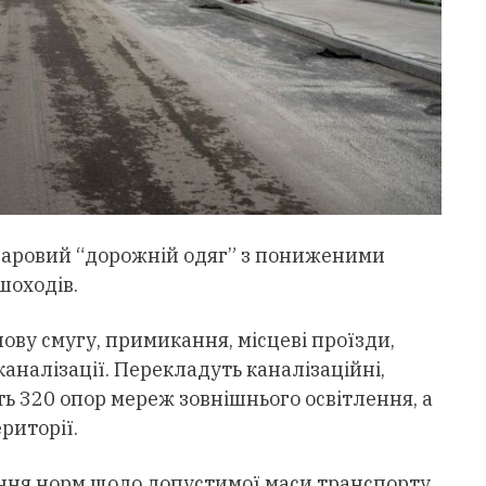
шаровий “дорожній одяг” з пониженими
шоходів.
лову смугу, примикання, місцеві проїзди,
каналізації. Перекладуть каналізаційні,
ь 320 опор мереж зовнішнього освітлення, а
риторії.
ення норм щодо допустимої маси транспорту