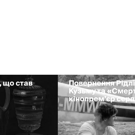
, що став
Повернення Рідлі
Кузьму та «Смерт
кінопрем’єр сер