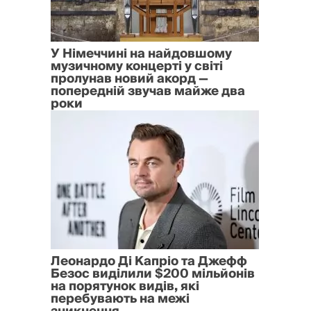
У Німеччині на найдовшому
музичному концерті у світі
пролунав новий акорд —
попередній звучав майже два
роки
Леонардо Ді Капріо та Джефф
Безос виділили $200 мільйонів
на порятунок видів, які
перебувають на межі