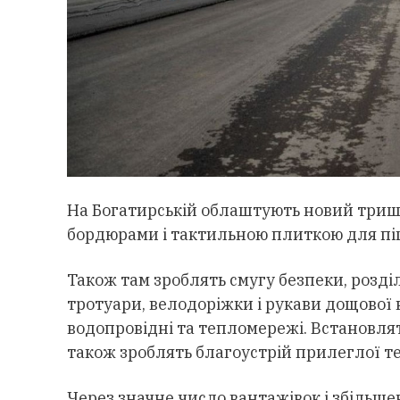
На Богатирській облаштують новий три
бордюрами і тактильною плиткою для пі
Також там зроблять смугу безпеки, розді
тротуари, велодоріжки і рукави дощової 
водопровідні та тепломережі. Встановлят
також зроблять благоустрій прилеглої те
Через значне число вантажівок і збільш