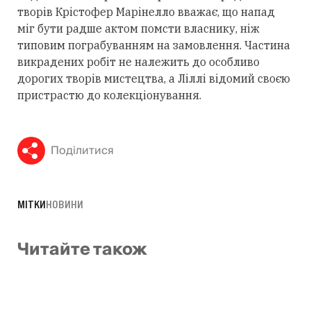
творів Крістофер Марінелло вважає, що напад
міг бути радше актом помсти власнику, ніж
типовим пограбуванням на замовлення. Частина
викрадених робіт не належить до особливо
дорогих творів мистецтва, а Ліллі відомий своєю
пристрастю до колекціонування.
Поділитися
МІТКИ
НОВИНИ
Читайте також