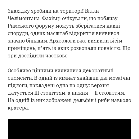
Знахідку зробили на території Вілли
Челімонтана. Фахівці очікували, що поблизу
Римського форуму можуть зберігатися давні
споруди, однак масштаб відкриття виявився
значно більшим. Археологи вже виявили вісім
приміщень, п'ять із яких розкопали повністю. Ще
три дослідили частково.
Особливо цінними виявилися декоративні
елементи. В одній із кімнат знайшли дві мозаїчні
підлоги, накладені одна на одну: верхня
датується III століттям, а нижня — II століттям.
На одній із них зображені дельфін і риби навколо
кратера.