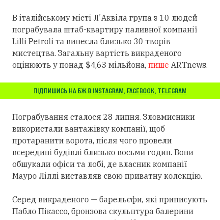
В італійському місті Л'Аквіла група з 10 людей
пограбувала штаб-квартиру паливної компанії
Lilli Petroli та винесла близько 30 творів
мистецтва. Загальну вартість викраденого
оцінюють у понад $4,63 мільйона,
пише
ARTnews.
ПІДПИШИСЬ НА БЖ В
INSTAGRAM
,
FACEBOOK
,
TELEGRAM
Пограбування сталося 28 липня. Зловмисники
використали вантажівку компанії, щоб
протаранити ворота, після чого провели
всередині будівлі близько восьми годин. Вони
обшукали офіси та лобі, де власник компанії
Мауро Ліллі виставляв свою приватну колекцію.
Серед викраденого — барельєфи, які приписують
Пабло Пікассо, бронзова скульптура балерини