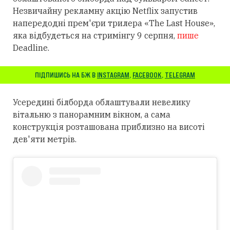
Незвичайну рекламну акцію Netflix запустив
напередодні прем'єри трилера «The Last House»,
яка відбудеться на стримінгу 9 серпня,
пише
Deadline.
ПІДПИШИСЬ НА БЖ В
INSTAGRAM
,
FACEBOOK
,
TELEGRAM
Усередині білборда облаштували невелику
вітальню з панорамним вікном, а сама
конструкція розташована приблизно на висоті
дев'яти метрів.