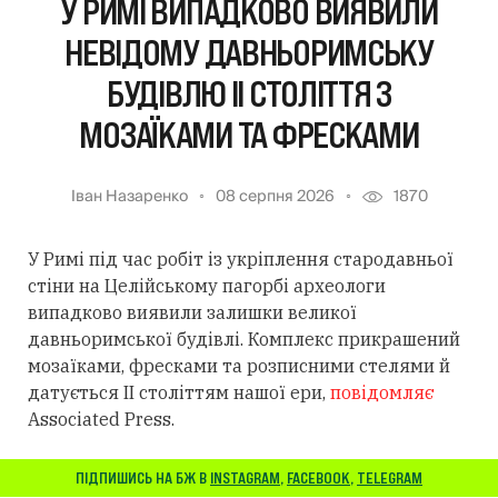
У РИМІ ВИПАДКОВО ВИЯВИЛИ
НЕВІДОМУ ДАВНЬОРИМСЬКУ
БУДІВЛЮ II СТОЛІТТЯ З
МОЗАЇКАМИ ТА ФРЕСКАМИ
Іван Назаренко
08 серпня 2026
1870
У Римі під час робіт із укріплення стародавньої
стіни на Целійському пагорбі археологи
випадково виявили залишки великої
давньоримської будівлі. Комплекс прикрашений
мозаїками, фресками та розписними стелями й
датується II століттям нашої ери,
повідомляє
Associated Press.
ПІДПИШИСЬ НА БЖ В
INSTAGRAM
,
FACEBOOK
,
TELEGRAM