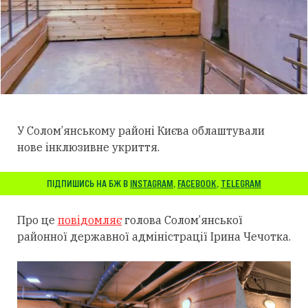
У Солом’янському районі Києва облаштували
нове інклюзивне укриття.
ПІДПИШИСЬ НА БЖ В
INSTAGRAM
,
FACEBOOK
,
TELEGRAM
Про це
повідомляє
голова Солом’янської
районної державної адміністрації Ірина Чечотка.