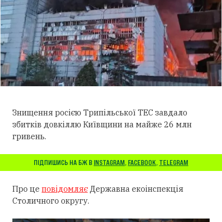
Знищення росією Трипільської ТЕС завдало
збитків довкіллю Київщини на майже 26 млн
гривень.
ПІДПИШИСЬ НА БЖ В
INSTAGRAM
,
FACEBOOK
,
TELEGRAM
Про це
повідомляє
Державна екоінспекція
Столичного округу.