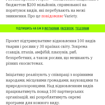
бюджетом $200 мільйонів, спрямованої на
порятунок видів, які перебувають на межі
зникнення. Про це
повідомляє
Variety.
ПІДПИШИСЬ НА БЖ В
INSTAGRAM
,
FACEBOOK
,
TELEGRAM
Проєкт підтримуватиме відновлення 100 видів
тварин і рослин у 30 країнах світу. Зокрема
ссавців, птахів, амфібій, плазунів, риб,
безхребетних, а також рослин, що мешкають у
різних екосистемах.
Ініціативу реалізують у співпраці з корінними
народами, місцевими громадами, науковцями та
природоохоронцями. Над відновленням видів
працюватимуть понад 100 партнерських
організацій, які розроблятимуть окремі
програми для кожного виду.