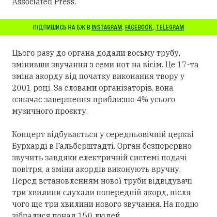
Associated Press.
ПІДПИШИСЬ НА БЖ В
INSTAGRAM
,
FACEBOOK
,
TELEGRAM
Цього разу до органа додали восьму трубу,
змінивши звучання з семи нот на вісім. Це 17-та
зміна акорду від початку виконання твору у
2001 році. За словами організаторів, вона
означає завершення приблизно 4% усього
музичного проєкту.
Концерт відбувається у середньовічній церкві
Бурхарді в Гальберштадті. Орган безперервно
звучить завдяки електричній системі подачі
повітря, а зміни акордів виконують вручну.
Перед встановленням нової труби відвідувачі
три хвилини слухали попередній акорд, після
чого ще три хвилини нового звучання. На подію
зібралися понад 150 людей.