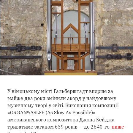
У німецькому місті Гальберштадт вперше за
майже два роки змінили акорд у найдовшому
музичному творі у світі. Виконання композиції
«ORGAN²/ASLSP (As Slow As Possible)»
американського композитора Джона Кейджа
триватиме загалом 639 років — до 2640-го,
пише