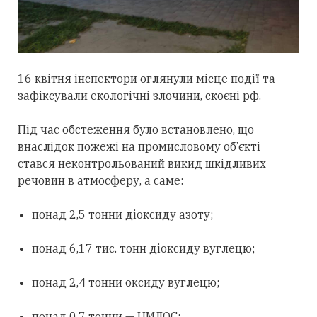
16 квітня інспектори оглянули місце події та
зафіксували екологічні злочини, скоєні рф.
Під час обстеження було встановлено, що
внаслідок пожежі на промисловому об’єкті
стався неконтрольований викид шкідливих
речовин в атмосферу, а саме:
понад 2,5 тонни діоксиду азоту;
понад 6,17 тис. тонн діоксиду вуглецю;
понад 2,4 тонни оксиду вуглецю;
понад 0,7 тонни — НМЛОС;