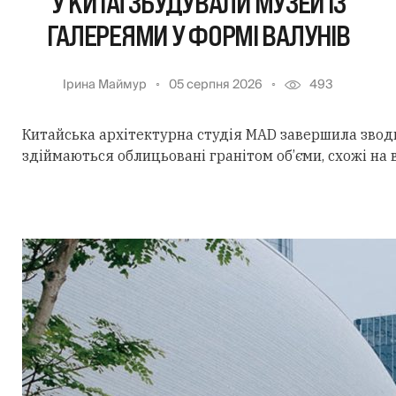
У КИТАЇ ЗБУДУВАЛИ МУЗЕЙ ІЗ
ГАЛЕРЕЯМИ У ФОРМІ ВАЛУНІВ
Ірина Маймур
05 серпня 2026
493
Китайська архітектурна студія MAD завершила звод
здіймаються облицьовані гранітом об’єми, схожі на 