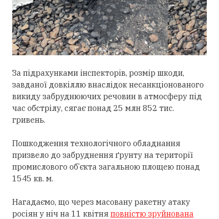
За підрахунками інспекторів, розмір шкоди,
завданої довкіллю внаслідок несанкціонованого
викиду забруднюючих речовин в атмосферу під
час обстрілу, сягає понад 25 млн 852 тис.
гривень.
Пошкодження технологічного обладнання
призвело до забруднення ґрунту на території
промислового об’єкта загальною площею понад
1545 кв. м.
Нагадаємо, що через масовану ракетну атаку
росіян у ніч на 11 квітня
повністю зруйнована