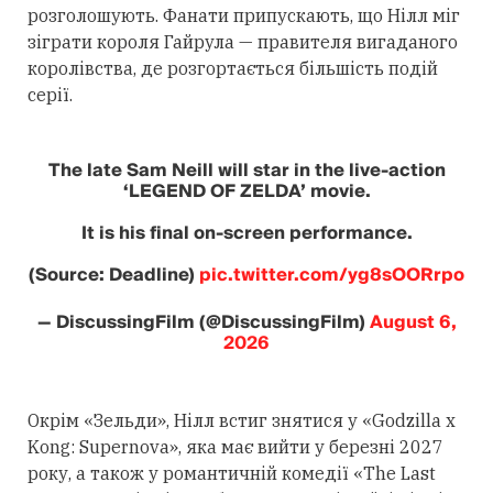
розголошують. Фанати припускають, що Нілл міг
зіграти короля Гайрула — правителя вигаданого
королівства, де розгортається більшість подій
серії.
The late Sam Neill will star in the live-action
‘LEGEND OF ZELDA’ movie.
It is his final on-screen performance.
(Source: Deadline)
pic.twitter.com/yg8sOORrpo
— DiscussingFilm (@DiscussingFilm)
August 6,
2026
Окрім «Зельди», Нілл встиг знятися у «Godzilla x
Kong: Supernova», яка має вийти у березні 2027
року, а також у романтичній комедії «The Last