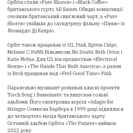
Орбіта
стали
«Pure Shores» і «Black Coffee»
британського гурту All Saints. Обидві композиції
очолили британський сингловий чарт, а «Pure
Shores» увійшла до саундтреку фільму «Пляж» із
Леонардо Ді Капріо.
Орбіт також працював із U2, Pink, Брітні Спірс,
Melanie C, Роббі Вільямсом, No Doubt, Beth Orton і
Katie Melua. Для U2 він продюсував «Electrical
Storm» і «The Hands That Built America», а разом
із Beck працював над «Feel Good Time» Pink.
Паралельно музикант розвивав власні проєкти
Torch Song і Bassomatic та випускав сольні
альбоми. Його електронна версія «Adagio for
Strings» Семюела Барбера в 1999 році піднялася
до четвертого місця британського чарту.
Останній альбом Орбіта «The Painter» вийшов
2022 року.