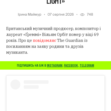
LIGHT»
Ірина Маймур
07 серпня 2026
748
Британський музичний продюсер, композитор і
лауреат «Ґреммі» Вільям Орбіт помер у віці 69
років. Про це
повідомляє
The Guardian із
посиланням
на заяву родини та друзів
музиканта.
ПІДПИШИСЬ НА БЖ В
INSTAGRAM
,
FACEBOOK
,
TELEGRAM