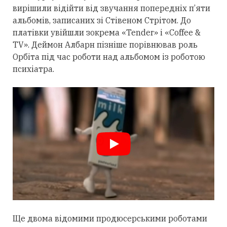
вирішили відійти від звучання попередніх п’яти
альбомів, записаних зі Стівеном Стрітом. До
платівки увійшли зокрема «Tender» і «Coffee &
TV». Деймон Албарн пізніше порівнював роль
Орбіта під час роботи над альбомом із роботою
психіатра.
Ще двома відомими продюсерськими роботами