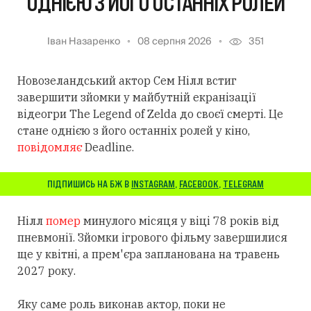
ОДНІЄЮ З ЙОГО ОСТАННІХ РОЛЕЙ
Іван Назаренко
08 серпня 2026
351
Новозеландський актор Сем Нілл встиг
завершити зйомки у майбутній екранізації
відеогри The Legend of Zelda до своєї смерті. Це
стане однією з його останніх ролей у кіно,
повідомляє
Deadline.
ПІДПИШИСЬ НА БЖ В
INSTAGRAM
,
FACEBOOK
,
TELEGRAM
Нілл
помер
минулого місяця у віці 78 років від
пневмонії. Зйомки ігрового фільму завершилися
ще у квітні, а прем'єра запланована на травень
2027 року.
Яку саме роль виконав актор, поки не