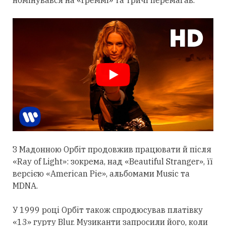
З Мадонною Орбіт
продовжив
працювати й після
«Ray of Light»: зокрема, над «Beautiful Stranger», її
версією «American Pie», альбомами Music та
MDNA.
У 1999 році Орбіт також спродюсував платівку
«13» гурту Blur. Музиканти запросили його, коли