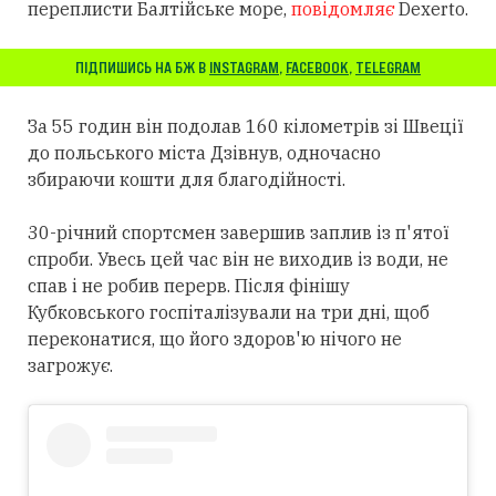
переплисти Балтійське море,
повідомляє
Dexerto.
ПІДПИШИСЬ НА БЖ В
INSTAGRAM
,
FACEBOOK
,
TELEGRAM
За 55 годин він подолав 160 кілометрів зі Швеції
до польського міста Дзівнув, одночасно
збираючи кошти для благодійності.
30-річний спортсмен завершив заплив із п'ятої
спроби. Увесь цей час він не виходив із води, не
спав і не робив перерв. Після фінішу
Кубковського госпіталізували на три дні, щоб
переконатися, що його здоров'ю нічого не
загрожує.