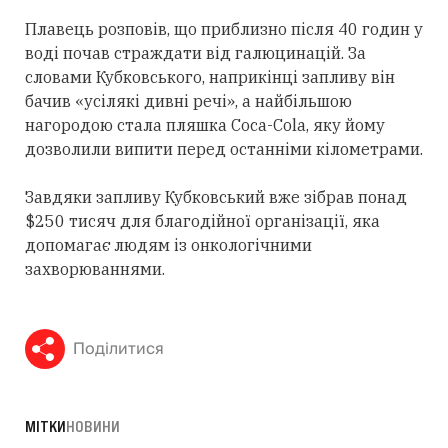
Плавець розповів, що приблизно після 40 годин у
воді почав страждати від галюцинацій. За
словами Кубковського, наприкінці запливу він
бачив «усілякі дивні речі», а найбільшою
нагородою стала пляшка Coca-Cola, яку йому
дозволили випити перед останніми кілометрами.
Завдяки запливу Кубковський вже зібрав понад
$250 тисяч для благодійної організації, яка
допомагає людям із онкологічними
захворюваннями.
Поділитися
МІТКИ
НОВИНИ