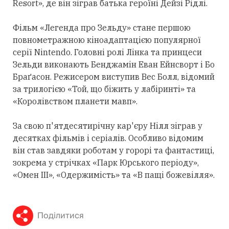
Resort», де він зіграв батька героїні Дейзі Рідлі.
Фільм «Легенда про Зельду» стане першою
повнометражною кіноадаптацією популярної
серії Nintendo. Головні ролі Лінка та принцеси
Зельди виконають Бенджамін Еван Ейнсворт і Бо
Браґасон. Режисером виступив Вес Болл, відомий
за трилогією «Той, що біжить у лабіринті» та
«Королівством планети мавп».
За свою п'ятдесятирічну кар'єру Нілл зіграв у
десятках фільмів і серіалів. Особливо відомим
він став завдяки роботам у горорі та фантастиці,
зокрема у стрічках «Парк Юрського періоду»,
«Омен III», «Одержимість» та «В пащі божевілля».
Поділитися