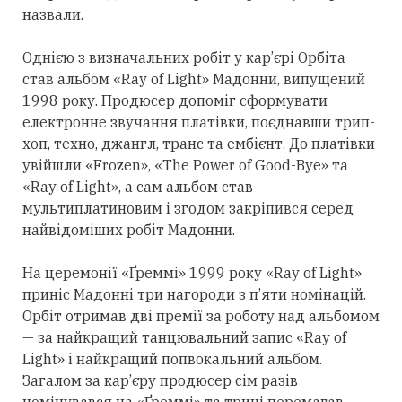
назвали.
Однією з визначальних робіт у кар’єрі Орбіта
став альбом «Ray of Light» Мадонни, випущений
1998 року. Продюсер допоміг сформувати
електронне звучання платівки, поєднавши трип-
хоп, техно, джангл, транс та ембієнт. До платівки
увійшли «Frozen», «The Power of Good-Bye» та
«Ray of Light», а сам альбом став
мультиплатиновим і згодом закріпився
серед
найвідоміших робіт Мадонни.
На церемонії «Ґреммі» 1999 року «Ray of Light»
приніс Мадонні
три
нагороди з п’яти номінацій.
Орбіт
отримав
дві премії за роботу над альбомом
— за найкращий танцювальний запис «Ray of
Light» і найкращий попвокальний альбом.
Загалом за кар’єру продюсер сім разів
номінувався на «Ґреммі» та тричі перемагав.