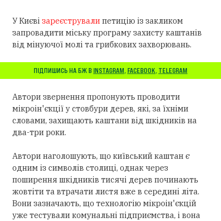
У Києві
зареєстрували
петицію із закликом
запровадити міську програму захисту каштанів
від мінуючої молі та грибкових захворювань.
ПІДПИШИСЬ НА БЖ В
INSTAGRAM
,
FACEBOOK
,
TELEGRAM
Автори звернення пропонують проводити
мікроін'єкції у стовбури дерев, які, за їхніми
словами, захищають каштани від шкідників на
два-три роки.
Автори наголошують, що київський каштан є
одним із символів столиці, однак через
поширення шкідників тисячі дерев починають
жовтіти та втрачати листя вже в середині літа.
Вони зазначають, що технологію мікроін'єкцій
уже тестували комунальні підприємства, і вона