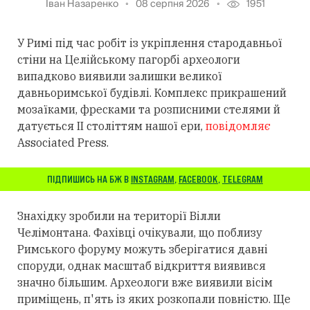
Іван Назаренко
08 серпня 2026
1951
У Римі під час робіт із укріплення стародавньої
стіни на Целійському пагорбі археологи
випадково виявили залишки великої
давньоримської будівлі. Комплекс прикрашений
мозаїками, фресками та розписними стелями й
датується II століттям нашої ери,
повідомляє
Associated Press.
ПІДПИШИСЬ НА БЖ В
INSTAGRAM
,
FACEBOOK
,
TELEGRAM
Знахідку зробили на території Вілли
Челімонтана. Фахівці очікували, що поблизу
Римського форуму можуть зберігатися давні
споруди, однак масштаб відкриття виявився
значно більшим. Археологи вже виявили вісім
приміщень, п'ять із яких розкопали повністю. Ще