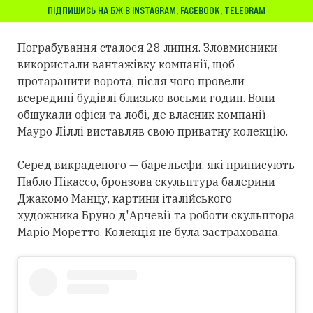
ПІДПИШИСЬ НА БЖ В
INSTAGRAM
,
FACEBOOK
,
TELEGRAM
Пограбування сталося 28 липня. Зловмисники
використали вантажівку компанії, щоб
протаранити ворота, після чого провели
всередині будівлі близько восьми годин. Вони
обшукали офіси та лобі, де власник компанії
Мауро Ліллі виставляв свою приватну колекцію.
Серед викраденого — барельєфи, які приписують
Пабло Пікассо, бронзова скульптура балерини
Джакомо Манцу, картини італійського
художника Бруно д'Арчевії та роботи скульптора
Маріо Моретто. Колекція не була застрахована.