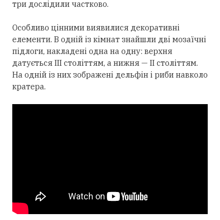
три дослідили частково.
Особливо цінними виявилися декоративні
елементи. В одній із кімнат знайшли дві мозаїчні
підлоги, накладені одна на одну: верхня
датується III століттям, а нижня — II століттям.
На одній із них зображені дельфін і риби навколо
кратера.