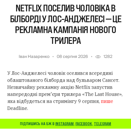
NETFLIX ПОСЕЛИВ ЧОЛОВІКА В
БІЛБОРДІ У ЛОС-АНДЖЕЛЕСІ — ЦЕ
РЕКЛАМНА КАМПАНІЯ НОВОГО
ТРИЛЕРА
Іван Назаренко
08 серпня 2026
1282
У Лос-Анджелесі чоловік оселився всередині
облаштованого білборда над бульваром Сансет.
Незвичайну рекламну акцію Netflix запустив
напередодні прем'єри трилера «The Last House»,
яка відбудеться на стримінгу 9 серпня,
пише
Deadline.
ПІДПИШИСЬ НА БЖ В
INSTAGRAM
,
FACEBOOK
,
TELEGRAM