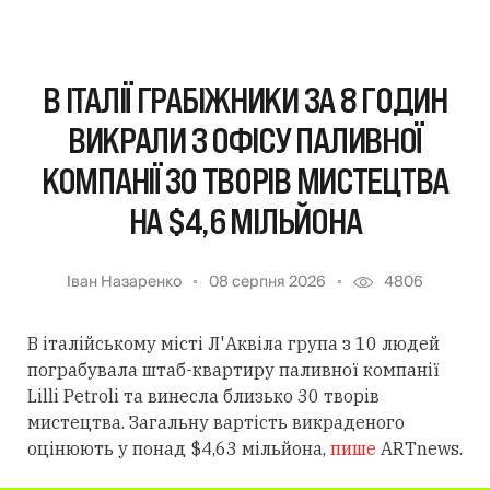
В ІТАЛІЇ ГРАБІЖНИКИ ЗА 8 ГОДИН
ВИКРАЛИ З ОФІСУ ПАЛИВНОЇ
КОМПАНІЇ 30 ТВОРІВ МИСТЕЦТВА
НА $4,6 МІЛЬЙОНА
Іван Назаренко
08 серпня 2026
4806
В італійському місті Л'Аквіла група з 10 людей
пограбувала штаб-квартиру паливної компанії
Lilli Petroli та винесла близько 30 творів
мистецтва. Загальну вартість викраденого
оцінюють у понад $4,63 мільйона,
пише
ARTnews.