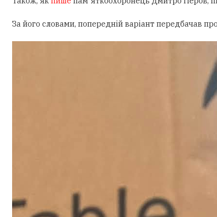
Також, як
пише
пам'яткоохоронець Дмитро Перов, під
За його словами, попередній варіант передбачав пр