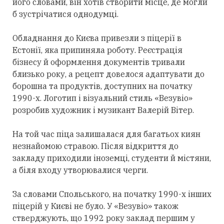
його словами, він хотів створити місце, де могли
б зустрічатися однодумці.
Обладнання до Києва привезли з піцерії в
Естонії, яка припиняла роботу. Реєстрація
бізнесу й оформлення документів тривали
близько року, а рецепт довелося адаптувати до
борошна та продуктів, доступних на початку
1990-х. Логотип і візуальний стиль «Везувіо»
розробив художник і музикант Валерій Вітер.
На той час піца залишалася для багатьох киян
незнайомою стравою. Після відкриття до
закладу приходили іноземці, студенти й містяни,
а біля входу утворювалися черги.
За словами Спольського, на початку 1990-х інших
піцерій у Києві не було. У «Везувіо» також
стверджують, що 1992 року заклад першим у