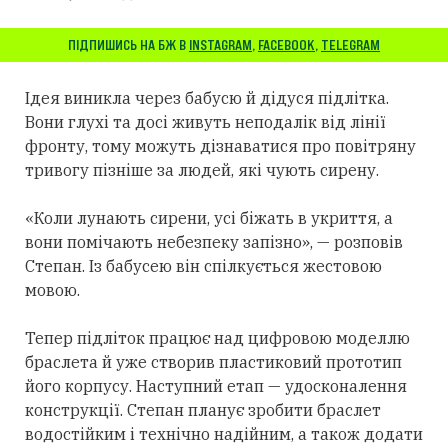
ПІДПИШИСЬ НА БЖ В
INSTAGRAM
,
FACEBOOK
,
TELEGRAM
Ідея виникла через бабусю й дідуся підлітка.
Вони глухі та досі живуть неподалік від лінії
фронту, тому можуть дізнаватися про повітряну
тривогу пізніше за людей, які чують сирену.
«Коли лунають сирени, усі біжать в укриття, а
вони помічають небезпеку запізно», — розповів
Степан. Із бабусею він спілкується жестовою
мовою.
Тепер підліток працює над цифровою моделлю
браслета й уже створив пластиковий прототип
його корпусу. Наступний етап — удосконалення
конструкції. Степан планує зробити браслет
водостійким і технічно надійним, а також додати