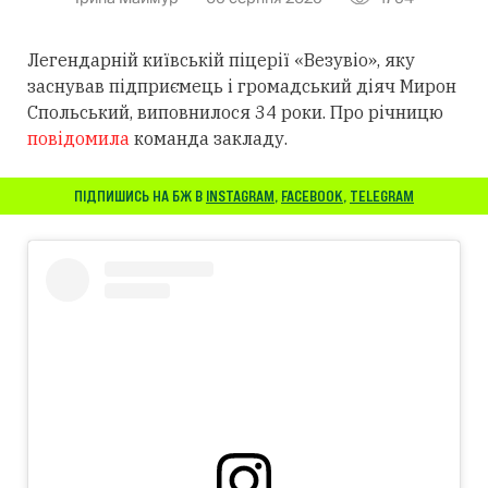
Легендарній київській піцерії «Везувіо», яку
заснував підприємець і громадський діяч Мирон
Спольський, виповнилося 34 роки. Про річницю
повідомила
команда закладу.
ПІДПИШИСЬ НА БЖ В
INSTAGRAM
,
FACEBOOK
,
TELEGRAM