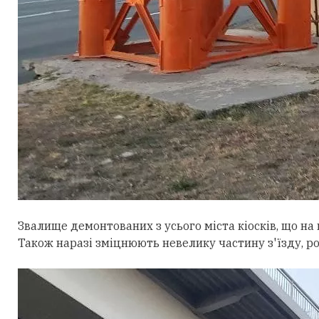
Звалище демонтованих з усього міста кіосків, що на
Також наразі зміцнюють невелику частину з'їзду, ро