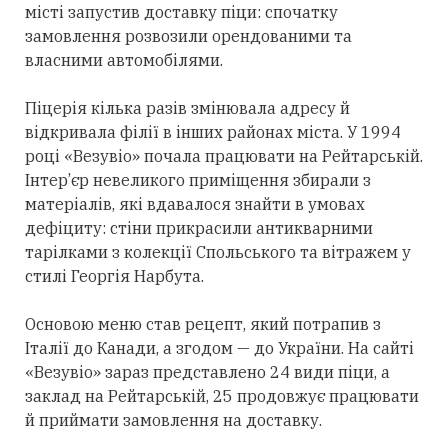
місті запустив доставку піци: спочатку
замовлення розвозили орендованими та
власними автомобілями.
Піцерія кілька разів змінювала адресу й
відкривала філії в інших районах міста. У 1994
році «Везувіо» почала працювати на Рейтарській.
Інтер’єр невеликого приміщення збирали з
матеріалів, які вдавалося знайти в умовах
дефіциту: стіни прикрасили антикварними
тарілками з колекції Спольського та вітражем у
стилі Георгія Нарбута.
Основою меню став рецепт, який потрапив з
Італії до Канади, а згодом — до України. На сайті
«Везувіо» зараз представлено 24 види піци, а
заклад на Рейтарській, 25 продовжує працювати
й приймати замовлення на доставку.