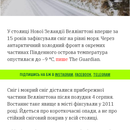
У столиці Нової Зеландії Веллінгтоні вперше за
15 років зафіксували сніг на рівні моря. Через
антарктичний холодний фронт в окремих
частинах Південного острова температура
опустилася до −9 °C,
пише
The Guardian.
ПІДПИШИСЬ НА БЖ В
INSTAGRAM
,
FACEBOOK
,
TELEGRAM
Сніг і мокрий сніг дісталися прибережної
частини Веллінгтона після полудня 4 серпня.
Востаннє таке явище в місті фіксували у 2011
році. Йдеться про короткочасні опади, а не про
стійкий сніговий покрив у всій столиці.