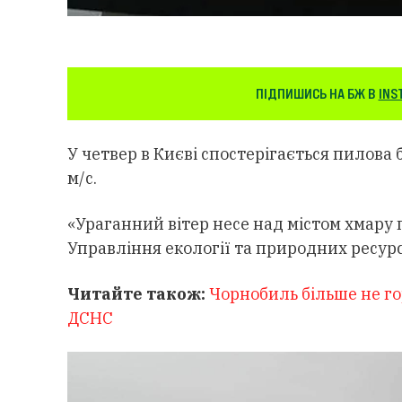
ПІДПИШИСЬ НА БЖ В
INS
У четвер в Києві спостерігається пилова 
м/с.
«Ураганний вітер несе над містом хмару 
Управління екології та природних ресур
Читайте також:
Чорнобиль більше не го
ДСНС