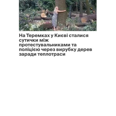
На Теремках у Києві сталися
сутички між
протестувальниками та
поліцією через вирубку дерев
заради теплотраси