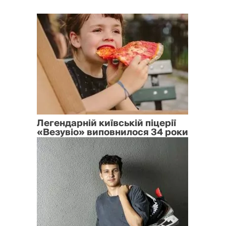
Легендарній київській піцерії
«Везувіо» виповнилося 34 роки