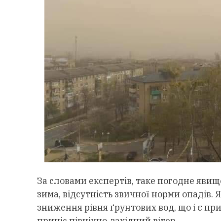
За словами експертів, таке погодне явищ
зима, відсутність звичної норми опадів. Я
зниження рівня ґрунтових вод, що і є п
приніс північно-західний вітер.