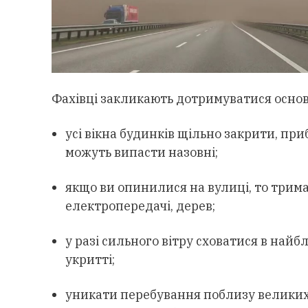
Фахівці закликають дотримуватися основ
усі вікна будинків щільно закрити, при
можуть випасти назовні
;
якщо ви опинилися на вулиці, то трима
електропередачі, дерев
;
у разі сильного вітру сховатися в на
укритті
;
уникати перебування поблизу великих 