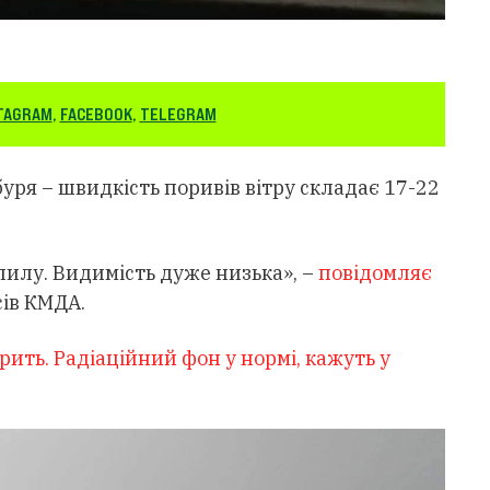
TAGRAM
,
FACEBOOK
,
TELEGRAM
буря – швидкість поривів вітру складає 17-22
пилу. Видимість дуже низька», –
повідомляє
сів КМДА.
рить. Радіаційний фон у нормі, кажуть у