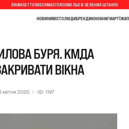
DRINKSETTER
BEERMASTER
СОМЕЛЬЄ В ЗЕЛЕНИХ ШТАНЯХ
НОВИНИ
МІСТО
ЛЮДИ
БРЕНДИ
КІНО
КНИГИ
АРТ
ЇЖА
П
ИЛОВА БУРЯ. КМДА
АКРИВАТИ ВІКНА
6 квітня 2020
1197