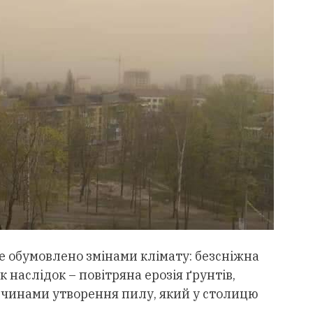
е обумовлено змінами клімату: безсніжна
к наслідок – повітряна ерозія ґрунтів,
ричинами утворення пилу, який у столицю