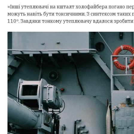
«Інші утеплювачі на кшталт холофайбера погано пер
можуть навіть бути токсичними. З синтексом таких 
110º. Завдяки тонкому утеплювачу вдалося зробити