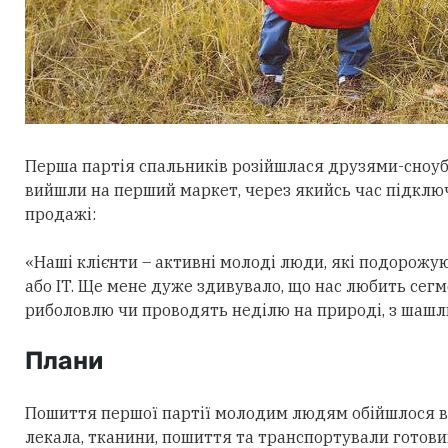
Перша партія спальників розійшлася друзями-сноуб
вийшли на перший маркет, через якийсь час підклю
продажі:
«Наші клієнти – активні молоді люди, які подорожую
або IT. Ще мене дуже здивувало, що нас любить сегме
риболовлю чи проводять неділю на природі, з шашл
Плани
Пошиття першої партії молодим людям обійшлося в 
лекала, тканини, пошиття та транспортували готови