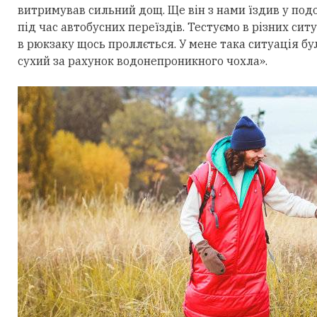
витримував сильний дощ. Ще він з нами їздив у под
під час автобусних переїздів. Тестуємо в різних си
в рюкзаку щось проллється. У мене така ситуація б
сухий за рахунок водонепроникного чохла».