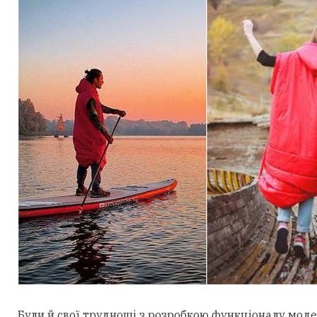
Були й свої труднощі з розробкою функціоналу мод