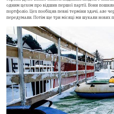
одним цехом про відшив першої партії. Вони пошили
портфоліо. Цех пообіцяв певні терміни здачі, але ч
передумали. Потім ще три місяці ми шукали нових п