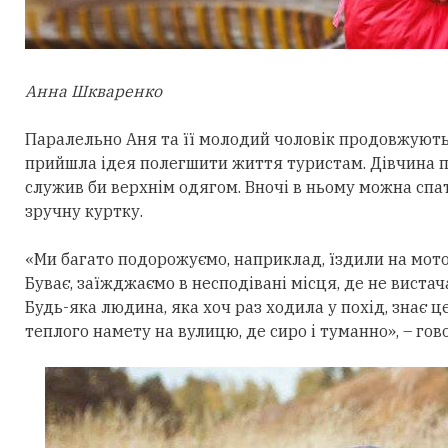
Анна Шкваренко
Паралельно Аня та її молодий чоловік продовжують 
прийшла ідея полегшити життя туристам. Дівчина п
служив би верхнім одягом. Вночі в ньому можна спа
зручну куртку.
«Ми багато подорожуємо, наприклад, їздили на мот
Буває, заїжджаємо в несподівані місця, де не вист
Будь-яка людина, яка хоч раз ходила у похід, знає ц
теплого намету на вулицю, де сиро і туманно», – гов