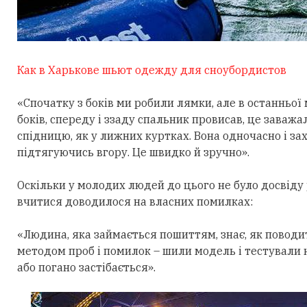
Как в Харькове шьют одежду для сноубордистов
«Спочатку з боків ми робили лямки, але в останньої 
боків, спереду і ззаду спальник провисав, це заважа
спідницю, як у лижних куртках. Вона одночасно і захи
підтягуючись вгору. Це швидко й зручно».
Оскільки у молодих людей до цього не було досвід
вчитися доводилося на власних помилках:
«Людина, яка займається пошиттям, знає, як поводи
методом проб і помилок – шили модель і тестували на
або погано застібається».