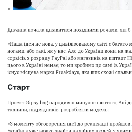
Дівчина почала цікавитися похідними речами, які б
«Наша ідея не нова, у цивілізованому світі є багато
ногами, або такі, як у нас. Але до України вони, на жа
сервісів з розряду PayPal або магазинів на кшталт 
цього в Україні немає, то ми зробимо це самі (в Укра
існує місцева марка Freakdays, яка шиє схожі спальни
Старт
Проект Gipsy bag народився минулого лютого, Ані д
тканини, підрядників, розробляли модель:
«З моменту обговорення ідеї до реалізації пройшов 
Україні дуже важко знайти надійних людей, з якими