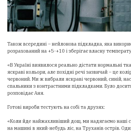
Також всередині – нейлонова підкладка, яка викори
розрахований на +5-+10 і зберігає власну температу
«В Україні виявилося реально дістати нормальні тк
яскраві кольори, але похідні речі зазвичай – це колі
червоний. Ми ж вибрали яскраві червоний, синій, н
спальники з контрастними підкладками. Було досить
розповідає Аня.
Готові вироби тестують на собі та друзях:
«Коли йде найжахливіший дощ, ми надягаємо наші с
на машині в який-небудь ліс, на Труханів острів. Од