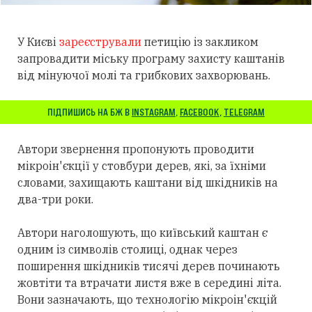
У Києві
зареєстрували
петицію із закликом
запровадити міську програму захисту каштанів
від мінуючої молі та грибкових захворювань.
ПІДПИШИСЬ НА БЖ В
INSTAGRAM
,
FACEBOOK
,
TELEGRAM
Автори звернення пропонують проводити
мікроін'єкції у стовбури дерев, які, за їхніми
словами, захищають каштани від шкідників на
два-три роки.
Автори наголошують, що київський каштан є
одним із символів столиці, однак через
поширення шкідників тисячі дерев починають
жовтіти та втрачати листя вже в середині літа.
Вони зазначають, що технологію мікроін'єкцій