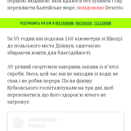
першою людиною, якій вдалося без зупинок і сну
переплисти Балтійське море,
повідомляє
Dexerto.
ПІДПИШИСЬ НА БЖ В
INSTAGRAM
,
FACEBOOK
,
TELEGRAM
За 55 годин він подолав 160 кілометрів зі Швеції
до польського міста Дзівнув, одночасно
збираючи кошти для благодійності.
30-річний спортсмен завершив заплив із п'ятої
спроби. Увесь цей час він не виходив із води, не
спав і не робив перерв. Після фінішу
Кубковського госпіталізували на три дні, щоб
переконатися, що його здоров'ю нічого не
загрожує.