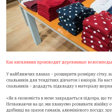
Как киевлянин производит деревянные велосипед
У найближчих планах – розширити розмірну сітку, 
спальників для тендітних дівчаток і юніорів. На на
спальників – додадуть підкладку з матеріалу шерпа
«Як в економіста в мене закрадається підозра, що 
Незважаючи на це, ми плануємо розвивати лінійку ou
дрібниці на зразок гамаків, алюмінієвого посуду, з