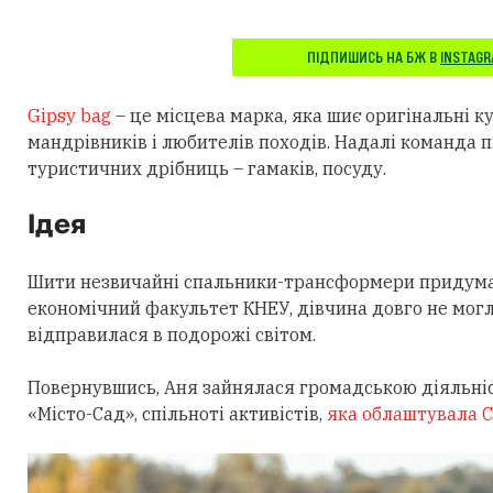
ПІДПИШИСЬ НА БЖ В
INSTAG
Gipsy bag
– це місцева марка, яка шиє оригінальні 
мандрівників і любителів походів. Надалі команда
туристичних дрібниць – гамаків, посуду.
Ідея
Шити незвичайні спальники-трансформери придумал
економічний факультет КНЕУ, дівчина довго не могл
відправилася в подорожі світом.
Повернувшись, Аня зайнялася громадською діяльніс
«Місто-Сад», спільноті активістів,
яка облаштувала С