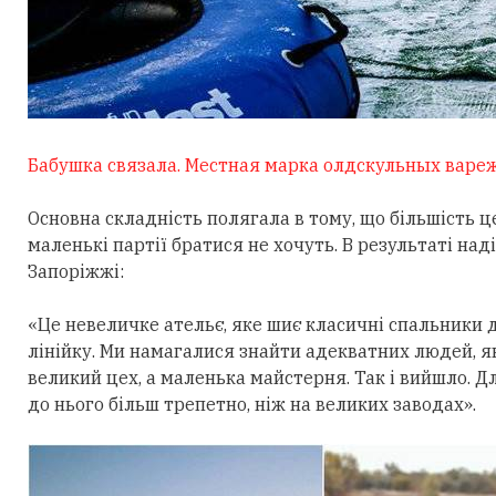
Бабушка связала. Местная марка олдскульных вареж
Основна складність полягала в тому, що більшість ц
маленькі партії братися не хочуть. В результаті на
Запоріжжі:
«Це невеличке ательє, яке шиє класичні спальники 
лінійку. Ми намагалися знайти адекватних людей, які
великий цех, а маленька майстерня. Так і вийшло. Д
до нього більш трепетно, ніж на великих заводах».