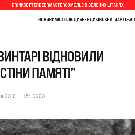
DRINKSETTER
BEERMASTER
СОМЕЛЬЄ В ЗЕЛЕНИХ ШТАНЯХ
НОВИНИ
МІСТО
ЛЮДИ
БРЕНДИ
КІНО
КНИГИ
АРТ
ЇЖА
П
ВИНТАРІ ВІДНОВИЛИ
ТІНИ ПАМ`ЯТІ”
ня 2018
3280