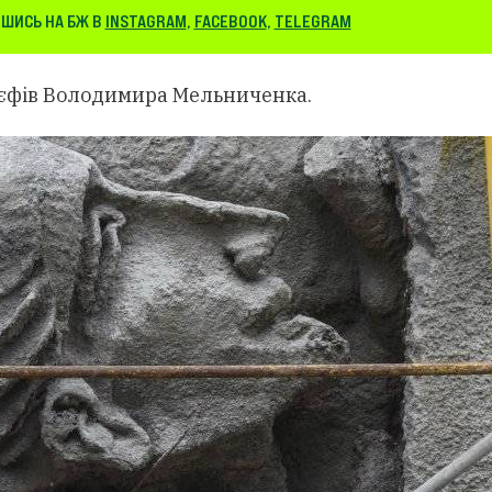
ШИСЬ НА БЖ В
INSTAGRAM
,
FACEBOOK
,
TELEGRAM
ельєфів Володимира Мельниченка.