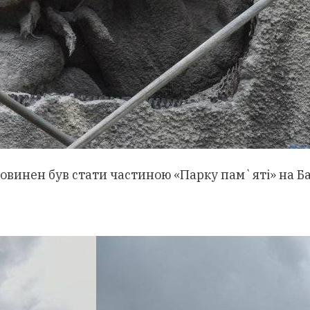
винен був стати частиною «Парку пам`яті» на Бай