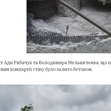
т Ади Рибачук та Володимира Мельниченка, що по
нням компартії стіну було залито бетоном.