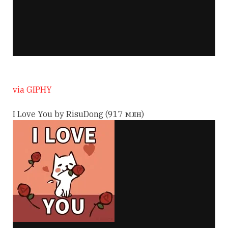
via GIPHY
I Love You by RisuDong (917 млн)