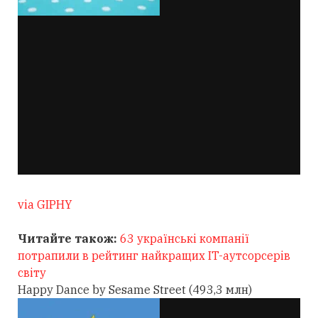
via GIPHY
Читайте також:
63 українські компанії
потрапили в рейтинг найкращих IT-аутсорсерів
світу
Happy Dance by Sesame Street (493,3 млн)