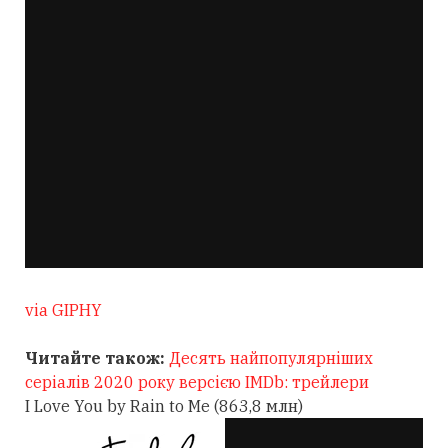
via GIPHY
Читайте також:
Десять найпопулярніших
серіалів 2020 року версією IMDb: трейлери
I Love You by Rain to Me (863,8 млн)