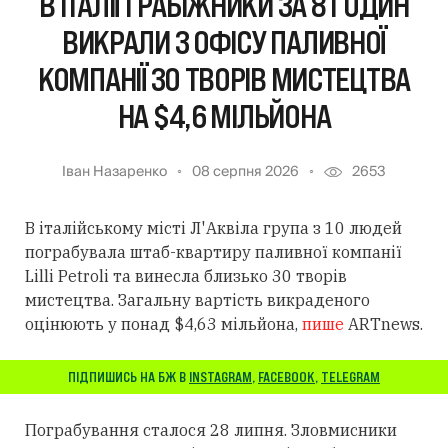
В ІТАЛІЇ ГРАБІЖНИКИ ЗА 8 ГОДИН
ВИКРАЛИ З ОФІСУ ПАЛИВНОЇ
КОМПАНІЇ 30 ТВОРІВ МИСТЕЦТВА
НА $4,6 МІЛЬЙОНА
Іван Назаренко
08 серпня 2026
2653
В італійському місті Л'Аквіла група з 10 людей
пограбувала штаб-квартиру паливної компанії
Lilli Petroli та винесла близько 30 творів
мистецтва. Загальну вартість викраденого
оцінюють у понад $4,63 мільйона,
пише
ARTnews.
ПІДПИШИСЬ НА БЖ В
INSTAGRAM
,
FACEBOOK
,
TELEGRAM
Пограбування сталося 28 липня. Зловмисники