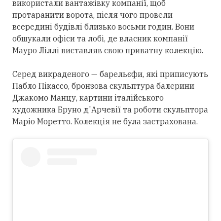
використали вантажівку компанії, щоб
протаранити ворота, після чого провели
всередині будівлі близько восьми годин. Вони
обшукали офіси та лобі, де власник компанії
Мауро Ліллі виставляв свою приватну колекцію.
Серед викраденого — барельєфи, які приписують
Пабло Пікассо, бронзова скульптура балерини
Джакомо Манцу, картини італійського
художника Бруно д'Арчевії та роботи скульптора
Маріо Моретто. Колекція не була застрахована.