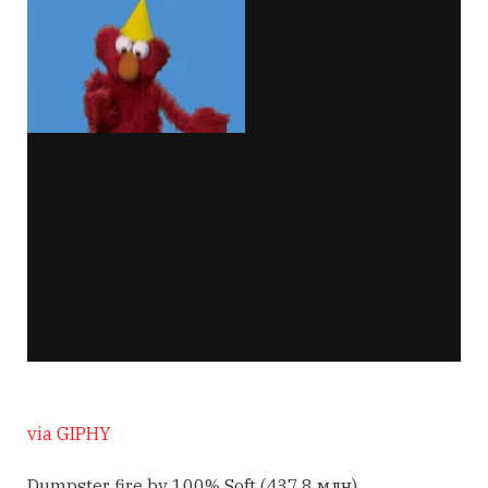
via GIPHY
Dumpster fire by 100% Soft (437,8 млн)