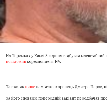
На Теремках у Києві 8 серпня відбувся масштабний
повідомив
кореспондент NV.
Також, як
пише
пам'яткоохоронець Дмитро Перов, під
За його словами, попередній варіант передбачав пр