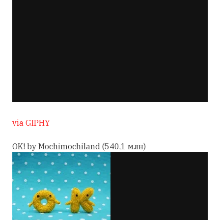
via GIPHY
OK! by Mochimochiland (540,1 млн)