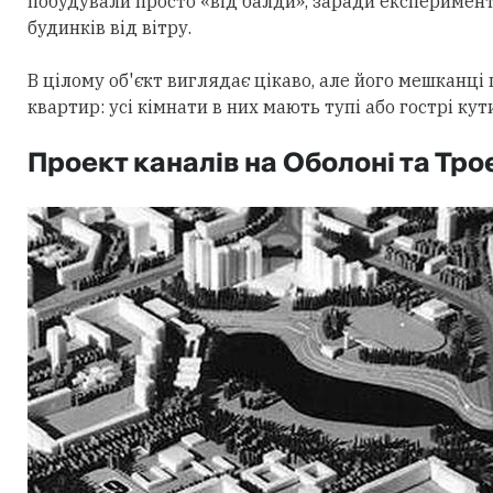
побудували просто «від балди», заради експерименту
будинків від вітру.
В цілому об'єкт виглядає цікаво, але його мешканц
квартир: усі кімнати в них мають тупі або гострі кут
Проект каналів на Оболоні та Тр