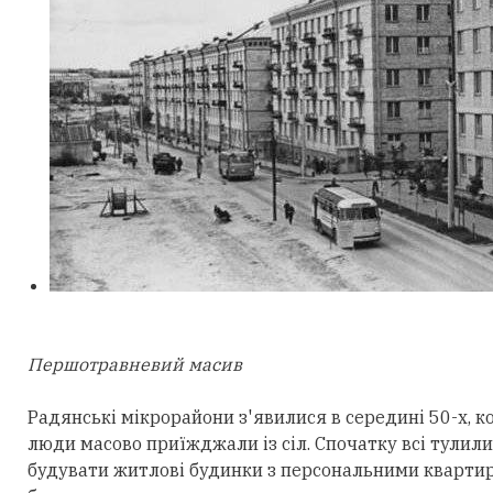
Першотравневий масив​
Радянські мікрорайони з'явилися в середині 50-х, к
люди масово приїжджали із сіл. Спочатку всі тулили
будувати житлові будинки з персональними квартирам