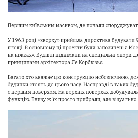
Першим київським масивом, де почали споруджувати 
У 1963 році «зверху» прийшла директива будувати 9-
площі. В основному ці проекти були запозичені з Мо
на ніжках». Будівлі піднімали на спеціальні опори дл
принципами архітектора Ле Корбюзьє.
Багато хто вважає цю конструкцію небезпечною, дея
будинки стоять до цього часу. Насправді в таких буд
є першим поверхом. На верхніх поверхах добудували
функцію. Внизу ж їх просто прибрали, але візуально