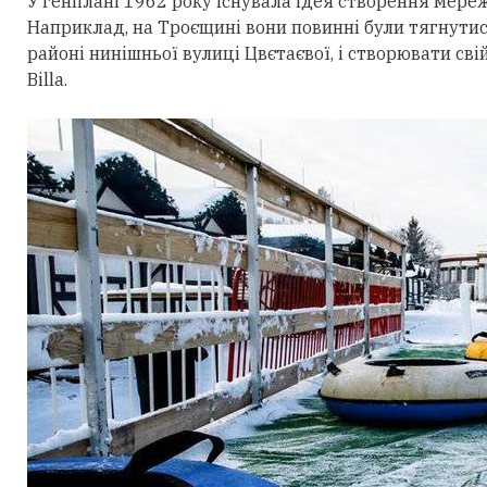
У генплані 1962 року існувала ідея створення мереж
Наприклад, на Троєщині вони повинні були тягнутися
районі нинішньої вулиці Цвєтаєвої, і створювати св
Billa.