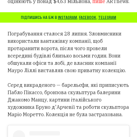
оцінюють у понад $4,63 мільйона,
пише
ARTnews.
ПІДПИШИСЬ НА БЖ В
INSTAGRAM
,
FACEBOOK
,
TELEGRAM
Пограбування сталося 28 липня. Зловмисники
використали вантажівку компанії, щоб
протаранити ворота, після чого провели
всередині будівлі близько восьми годин. Вони
обшукали офіси та лобі, де власник компанії
Мауро Ліллі виставляв свою приватну колекцію.
Серед викраденого — барельєфи, які приписують
Пабло Пікассо, бронзова скульптура балерини
Джакомо Манцу, картини італійського
художника Бруно д'Арчевії та роботи скульптора
Маріо Моретто. Колекція не була застрахована.