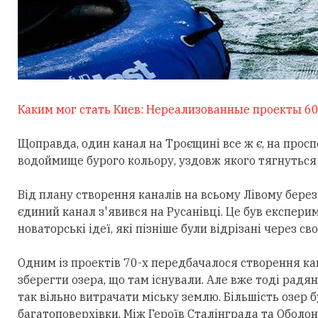
Каким мог стать Киев: Нереализованные проекты 60
Щоправда, один канал на Троєщині все ж є, на просп
водоймище бурого кольору, уздовж якого тягнуться 
Від плану створення каналів на всьому Лівому бере
єдиний канал з'явився на Русанівці. Це був експер
новаторські ідеї, які пізніше були відрізані через с
Одним із проектів 70-х передбачалося створення кан
зберегти озера, що там існували. Але вже тоді рад
так вільно витрачати міську землю. Більшість озер б
багатоповерхівки. Між Героїв Сталінграда та Обол