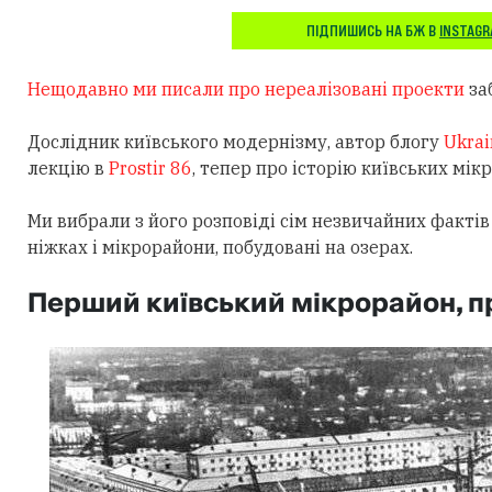
ПІДПИШИСЬ НА БЖ В
INSTAG
Нещодавно ми писали про нереалізовані проекти
заб
Дослідник київського модернізму, автор блогу
Ukra
лекцію в
Prostir 86
, тепер про історію київських мік
Ми вибрали з його розповіді сім незвичайних фактів
ніжках і мікрорайони, побудовані на озерах.
Перший київський мікрорайон, пр