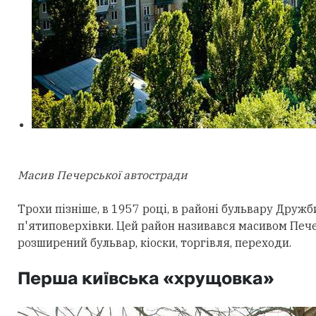
Масив Печерської автостради​
Трохи пізніше, в 1957 році, в районі бульвару Друж
п'ятиповерхівки. Цей район називався масивом Пече
розширений бульвар, кіоски, торгівля, переходи.
Перша київська «хрущовка»