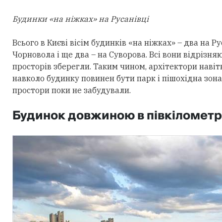
Будинки «на ніжках» на Русанівці​
Всього в Києві вісім будинків «на ніжках» – два на Ру
Чорновола і ще два – на Суворова. Всі вони відрізн
просторів зберегли. Таким чином, архітектори навіт
навколо будинку повинен бути парк і пішохідна зона. 
простори поки не забудували.
Будинок довжиною в півкіломет