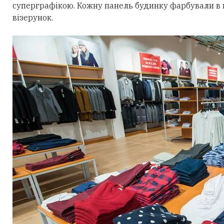
суперграфікою. Кожну панель будинку фарбували в п
візерунок.