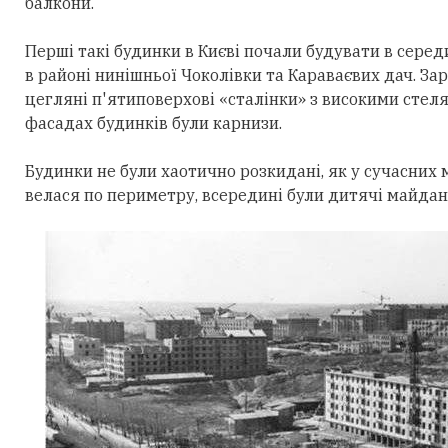
балкони.
Перші такі будинки в Києві почали будувати в сере
в районі нинішньої Чоколівки та Караваєвих дач. За
цегляні п'ятиповерхові «сталінки» з високими стел
фасадах будинків були карнизи.
Будинки не були хаотично розкидані, як у сучасних 
велася по периметру, всередині були дитячі майдан