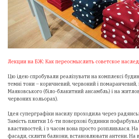
Лекции на БЖ: Как переосмыслить советское наслед
Цю ідею спробували реалізувати на комплексі будин
темні тони – коричневий, червоний і помаранчевий
Маяковського (біло-блакитний ансамбль) і на житло
червоних кольорах).
Ідея суперграфіки насилу проходила через радянські
Замість плитки 16-ти поверхові будинки пофарбув
властивостей, і з часом вона просто розпливлася. 
фасади, склити балкони, встановлювати антени. На в