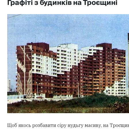
Графіті з будинків на Троєщині
Щоб якось розбавити сіру нудьгу масиву, на Троєщи