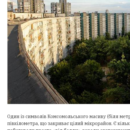
Один із символів Комсомольського масиву (біля ме
півкілометра, що закриває цілий мікрорайон. Є кільк