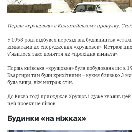
Перша «хрущовка» в Коломийському провулку. Стоїть
У 1958 році відбувся перехід від будівництва «ста
кімнатами до спорудження «хрущовок». Метраж цих к
з'явилося таке поняття як «прохідна кімната».
Перша київська «хрущовка» була побудована ще в 19
Квартири там були крихітними – кухня близько 3 мет
була вища, ніж метраж стін.
До Києва тоді приїжджав Хрущов і дуже хвалив цей 
цей проект не пішов.
Будинки «на ніжках»