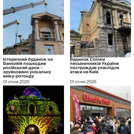
Історичний будинок на
Будинок Спілки
Банковій пошкодив
письменників України
російський дрон –
постраждав унаслідок
зруйновано унікальну
атаки на Київ
вежу-ротонду
01 січня 2025
01 січня 2025