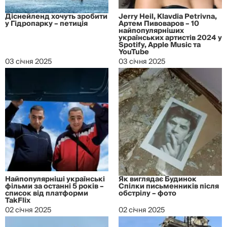
Діснейленд хочуть зробити
Jerry Heil, Klavdia Petrivna,
у Гідропарку – петиція
Артем Пивоваров – 10
найпопулярніших
українських артистів 2024 у
Spotify, Apple Music та
YouTube
03 січня 2025
03 січня 2025
Найпопулярніші українські
Як виглядає Будинок
фільми за останні 5 років –
Спілки письменників після
список від платформи
обстрілу – фото
TakFlix
02 січня 2025
02 січня 2025