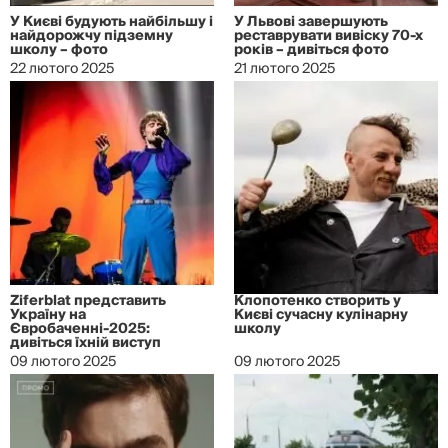
У Києві будують найбільшу і
У Львові завершують
найдорожчу підземну
реставрувати вивіску 70-х
школу – фото
років – дивіться фото
22 лютого 2025
21 лютого 2025
Ziferblat представить
Клопотенко створить у
Україну на
Києві сучасну кулінарну
Євробаченні-2025:
школу
дивіться їхній виступ
09 лютого 2025
09 лютого 2025