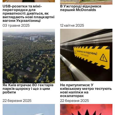
USB-розетки та міні-
В Ужгороді відкрився
перегородки для
перший McDonalds
приватності: дивіться, як
виглядають нові плацкартні
вагони Укрзалізниці
03 травня 2025
12 квітня 2025
Як Київ втрачає 80 гектарів
Не притулятися: У
парків щороку і що з цим
київському метро тестують
робити
нові наліпки на
ескалаторах
22 березня 2025
22 березня 2025