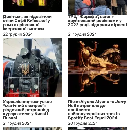
Дивіться, як підсвітили
ТРЦ "Жирафа", вщент
стіни Софії Київської у
зруйнований росіянами у
рамках різдвяної
2022 році, відкрили в Ірпені
імерсивної вистави
22 грудня 2024
21 грудня 2024
Укрзалізниця запускає
Пісня Alyona Alyona та Jerry
“магічний експрес”:
Heil потрапила до
різдвяний ретропоїзд
плейлиста
курсуватиме у Києві і
найпопулярніших треків
Львові
Spotify Best Equal 2024
21 грудня 2024
20 грудня 2024