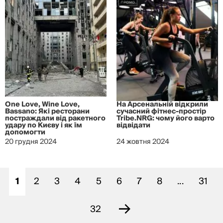
One Love, Wine Love,
На Арсенальній відкрили
Bassano: Які ресторани
сучасний фітнес-простір
постраждали від ракетного
Tribe.NRG: чому його варто
удару по Києву і як їм
відвідати
допомогти
20 грудня 2024
24 жовтня 2024
1
2
3
4
5
6
7
8
...
31
→
32