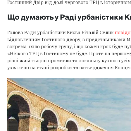
Гостинний Двір від долі чергового ТРЦ в історичном
Що думають у Раді урбаністики К
Голова Ради урбаністики Києва Віталій Селик
повід
відновленням Гостиного двору, з представниками Мі
зокрема, їхню робочу групу, і що кожен крок буде пу
«Ніякого ТРЦ в Гостиному не буде. Проте на першом
різні живі творчі промисли та локальну кухню з усіх 
ухвалено на етапі розробки та затвердження Концепц