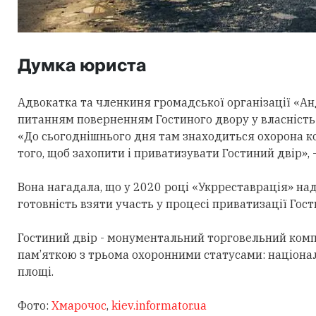
Думка юриста
Адвокатка та членкиня громадської організації «Ан
питанням поверненням Гостиного двору у власність м
«До сьогоднішнього дня там знаходиться охорона ко
того, щоб захопити і приватизувати Гостиний двір», 
Вона нагадала, що у 2020 році «Укрреставрація» н
готовність взяти участь у процесі приватизації Гос
Гостиний двір - монументальний торговельний компл
пам’яткою з трьома охоронними статусами: націонал
площі.
Фото:
Хмарочос
,
kiev.informator.ua