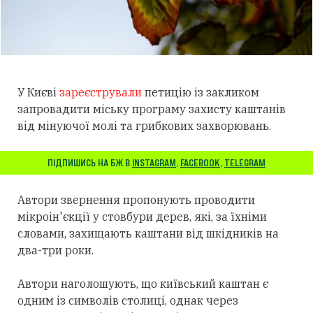
У Києві
зареєстрували
петицію із закликом
запровадити міську програму захисту каштанів
від мінуючої молі та грибкових захворювань.
ПІДПИШИСЬ НА БЖ В
INSTAGRAM
,
FACEBOOK
,
TELEGRAM
Автори звернення пропонують проводити
мікроін'єкції у стовбури дерев, які, за їхніми
словами, захищають каштани від шкідників на
два-три роки.
Автори наголошують, що київський каштан є
одним із символів столиці, однак через