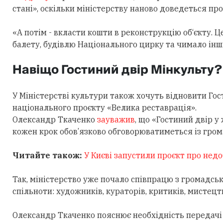
стані», оскільки міністерству наново доведеться п
«А потім - вкласти кошти в реконструкцію об‘єкту. 
балету, будівлю Національного цирку та чимало інших
Навіщо Гостиний двір Мінкульту?
У Міністерстві культури також хочуть відновити Го
національного проєкту «Велика реставрація».
Олександр Ткаченко
зауважив
, що «Гостиний двір 
кожен крок обов’язково обговорюватиметься із гром
Читайте також:
У Києві запустили проєкт про нед
Так, міністерство уже почало співпрацю з громадсь
спільноти: художників, кураторів, критиків, мисте
Олександр Ткаченко пояснює необхідність передачі 