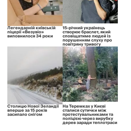
Легендарній київській
15-річний українець
піцерії «Везувіо»
створює браслет, який
виповнилося 34 роки
сповіщатиме людей із
порушенням слуху про
повітряну тривогу
Столицю Нової Зеландії
На Теремках у Києві
вперше за 15 років
сталися сутички між
засипало снігом
протестувальниками та
поліцією через вирубку
дерев заради теплотраси