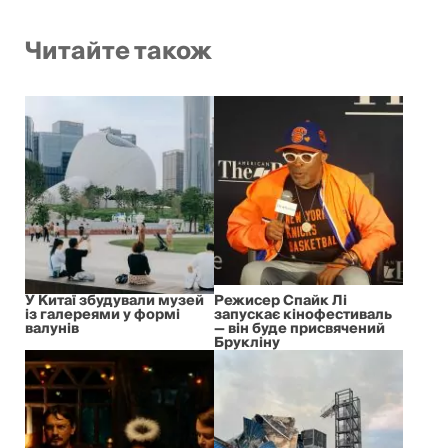
Читайте також
У Китаї збудували музей
Режисер Спайк Лі
із галереями у формі
запускає кінофестиваль
валунів
— він буде присвячений
Брукліну