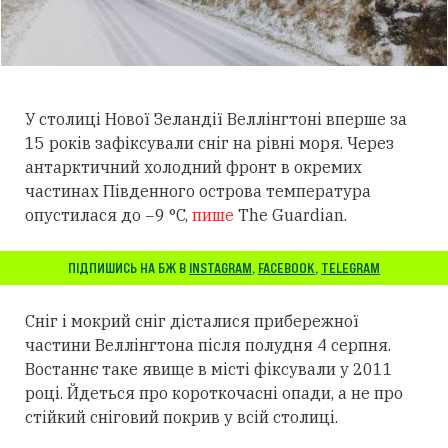
У столиці Нової Зеландії Веллінгтоні вперше за
15 років зафіксували сніг на рівні моря. Через
антарктичний холодний фронт в окремих
частинах Південного острова температура
опустилася до −9 °C,
пише
The Guardian.
ПІДПИШИСЬ НА БЖ В
INSTAGRAM
,
FACEBOOK
,
TELEGRAM
Сніг і мокрий сніг дісталися прибережної
частини Веллінгтона після полудня 4 серпня.
Востаннє таке явище в місті фіксували у 2011
році. Йдеться про короткочасні опади, а не про
стійкий сніговий покрив у всій столиці.