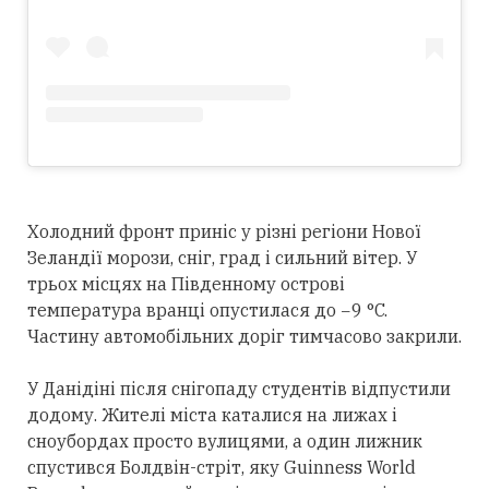
Холодний фронт приніс у різні регіони Нової
Зеландії морози, сніг, град і сильний вітер. У
трьох місцях на Південному острові
температура вранці опустилася до −9 °C.
Частину автомобільних доріг тимчасово закрили.
У Данідіні після снігопаду студентів відпустили
додому. Жителі міста каталися на лижах і
сноубордах просто вулицями, а один лижник
спустився Болдвін-стріт, яку Guinness World