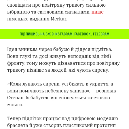
сповіщати про повітряну тривогу сильною
вібрацією та світловими сигналами,
пише
німецьке видання Merkur.
ПІДПИШИСЬ НА БЖ В
INSTAGRAM
,
FACEBOOK
,
TELEGRAM
Ідея виникла через бабусю й дідуся підлітка.
Вони глухі та досі живуть неподалік від лінії
фронту, тому можуть дізнаватися про повітряну
тривогу пізніше за людей, які чують сирену.
«Коли лунають сирени, усі біжать в укриття, а
вони помічають небезпеку запізно», — розповів
Степан. Із бабусею він спілкується жестовою
мовою.
Тепер підліток працює над цифровою моделлю
браслета й уже створив пластиковий прототип