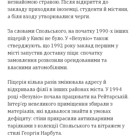
незнайомою стравою. Після відкриття до
закладу приходили іноземці, студенти й містяни,
а біля входу утворювалися черги.
За словами Спольського, на початку 1990-х інших
піцерій у Києві не було. У «Везувіо» також
стверджують, що 1992 року заклад першим у
місті запустив доставку піци: спочатку
замовлення розвозили орендованими та
власними автомобілями.
Піцерія кілька разів змінювала адресу й
відкривала філії в інших районах міста. У 1994
році «Везувіо» почала працювати на Рейтарській.
Інтер’єр невеликого приміщення збирали з
матеріалів, які вдавалося знайти в умовах
дефіциту: стіни прикрасили антикварними
тарілками з колекції Спольського та вітражем у
стилі Георгія Нарбута.