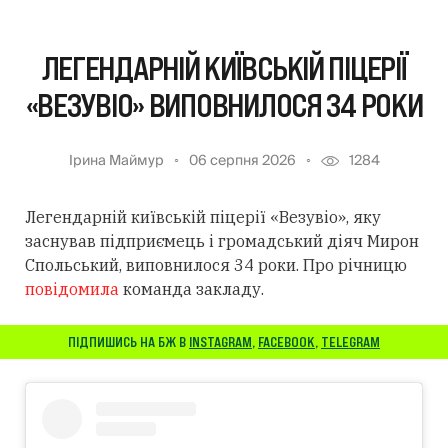
ЛЕГЕНДАРНІЙ КИЇВСЬКІЙ ПІЦЕРІЇ
«ВЕЗУВІО» ВИПОВНИЛОСЯ 34 РОКИ
Ірина Маймур
06 серпня 2026
1284
Легендарній київській піцерії «Везувіо», яку
заснував підприємець і громадський діяч Мирон
Спольський, виповнилося 34 роки. Про річницю
повідомила
команда закладу.
ПІДПИШИСЬ НА БЖ В
INSTAGRAM
,
FACEBOOK
,
TELEGRAM