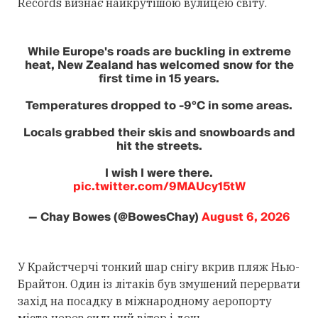
Records визнає найкрутішою вулицею світу.
While Europe's roads are buckling in extreme
heat, New Zealand has welcomed snow for the
first time in 15 years.
Temperatures dropped to -9°C in some areas.
Locals grabbed their skis and snowboards and
hit the streets.
I wish I were there.
pic.twitter.com/9MAUcy15tW
— Chay Bowes (@BowesChay)
August 6, 2026
У Крайстчерчі тонкий шар снігу вкрив пляж Нью-
Брайтон. Один із літаків був змушений перервати
захід на посадку в міжнародному аеропорту