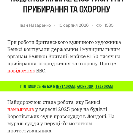
ПРИБИРАННЯ ТА ОХОРОНУ
Іван Назаренко
10 серпня 2026
1585
Три роботи британського вуличного художника
Бенксі коштували державним і муніципальним
органам Великої Британії майже £150 тисяч на
прибирання, огородження та охорону. Про це
повідомляє
BBC.
ПІДПИШИСЬ НА БЖ В
INSTAGRAM
,
FACEBOOK
,
TELEGRAM
Найдорожчою стала робота, яку Бенксі
намалював
у вересні 2025 року на будівлі
Королівських судів правосуддя в Лондоні. На
муралі суддя у перуці б’є молотком
протестувальника.