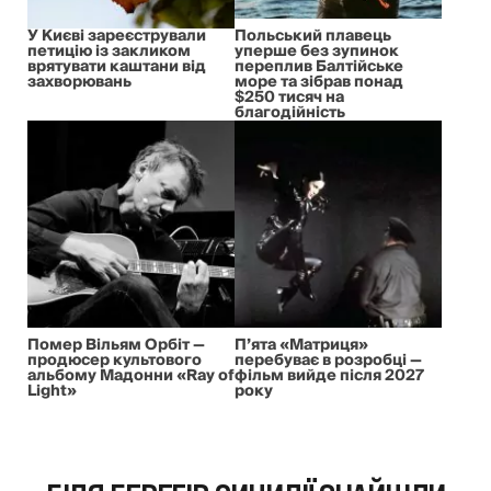
У Києві зареєстрували
Польський плавець
петицію із закликом
уперше без зупинок
врятувати каштани від
переплив Балтійське
захворювань
море та зібрав понад
$250 тисяч на
благодійність
Помер Вільям Орбіт —
П’ята «Матриця»
продюсер культового
перебуває в розробці —
альбому Мадонни «Ray of
фільм вийде після 2027
Light»
року