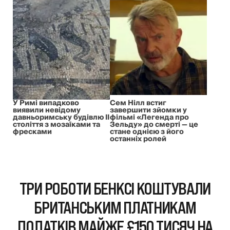
У Римі випадково
Сем Нілл встиг
виявили невідому
завершити зйомки у
давньоримську будівлю II
фільмі «Легенда про
століття з мозаїками та
Зельду» до смерті — це
фресками
стане однією з його
останніх ролей
ТРИ РОБОТИ БЕНКСІ КОШТУВАЛИ
БРИТАНСЬКИМ ПЛАТНИКАМ
ПОДАТКІВ МАЙЖЕ £150 ТИСЯЧ НА