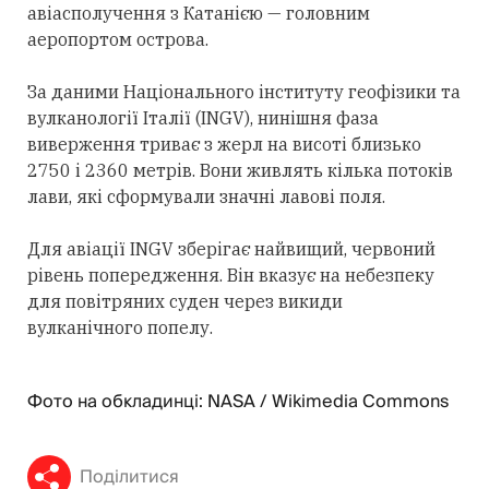
авіасполучення з Катанією — головним
аеропортом острова.
За даними Національного інституту геофізики та
вулканології Італії (INGV), нинішня фаза
виверження триває з жерл на висоті близько
2750 і 2360 метрів. Вони живлять кілька потоків
лави, які сформували значні лавові поля.
Для авіації INGV зберігає найвищий, червоний
рівень попередження. Він вказує на небезпеку
для повітряних суден через викиди
вулканічного попелу.
Фото на обкладинці: NASA / Wikimedia Commons
Поділитися