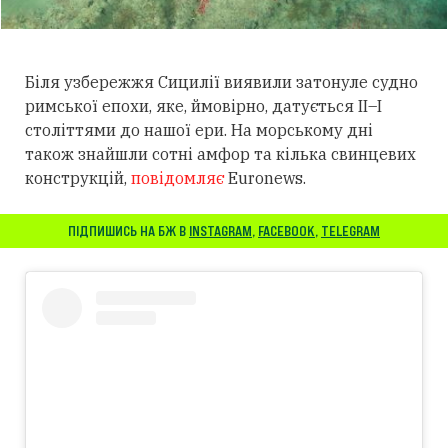
Біля узбережжя Сицилії виявили затонуле судно
римської епохи, яке, ймовірно, датується II–I
століттями до нашої ери. На морському дні
також знайшли сотні амфор та кілька свинцевих
конструкцій,
повідомляє
Euronews.
ПІДПИШИСЬ НА БЖ В
INSTAGRAM
,
FACEBOOK
,
TELEGRAM