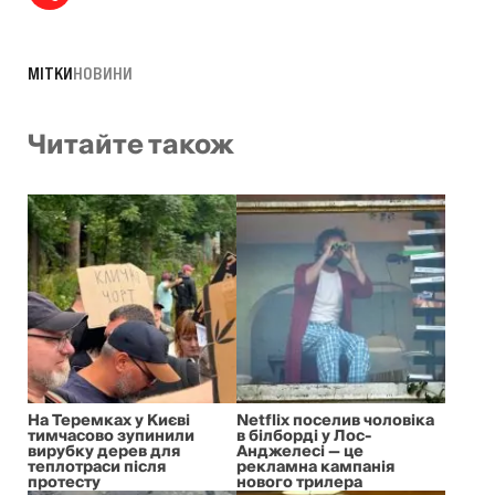
МІТКИ
НОВИНИ
Читайте також
На Теремках у Києві
Netflix поселив чоловіка
тимчасово зупинили
в білборді у Лос-
вирубку дерев для
Анджелесі — це
теплотраси після
рекламна кампанія
протесту
нового трилера