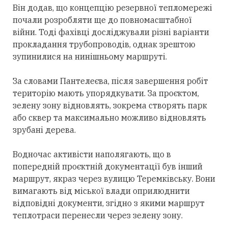
Він додав, що концепцію резервної тепломережі
почали розробляти ще до повномасштабної
війни. Тоді фахівці досліджували різні варіанти
прокладання трубопроводів, однак зрештою
зупинилися на нинішньому маршруті.
За словами Пантелеєва, після завершення робіт
територію мають упорядкувати. За проєктом,
зелену зону відновлять, зокрема створять парк
або сквер та максимально можливо відновлять
зрубані дерева.
Водночас активісти наполягають, що в
попередній проєктній документації був інший
маршрут, якраз через вулицю Теремківську. Вони
вимагають від міської влади оприлюднити
відповідні документи, згідно з якими маршрут
теплотраси перенесли через зелену зону.