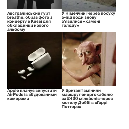
Австралійський гурт
У Німеччині через посуху
breathe. обрав фото з
з-під води знову
концерту в Києві для
з’явилися «камені
обкладинки нового
голоду»
альбому
Apple планує випустити
У Британії змінили
AirPods із вбудованими
маршрут енергокабелю
камерами
за £430 мільйонів через
могилу Доббі з «Гаррі
Поттера»