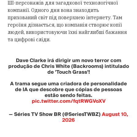
ШІ-персонажів для загадкової технологічної
компанії. Одного дня вона знаходить
прихований світ під поверхнею інтернету. Там
героїня дізнається, що компанія створює копії
людей, використовуючи їхні найглибші бажання
та цифрові сліди.
Dave Clarke irá dirigir um novo terror com
produção de Chris White (Backrooms) intitulado
de 'Touch Grass'!
A trama segue uma criadora de personalidade
de IA que descobre que cópias de pessoas
estão sendo feitas.
pic.twitter.com/fqtRWGVoXV
— Séries TV Show BR (@SeriesTWBZ)
August 10,
2026