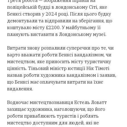
Третя робота — зображення піраній на
поліцейській будці в лондонському Сіті, яке
Бенксі створив у 2024 році. Після цього будку
демонтували та відправили на зберігання, що
коштувало місту £2200. У майбутньому її
планують виставити в Лондонському музеї.
Витрати знову розпалили суперечки про те, чи
варто вважати роботи Бенксі вандалізмом, чи
мистецтвом, яке приносить місту туристичну
цінність. Тіньовий міністр юстиції Нік Тімоті
назвав роботи художника вандалізмом і заявив,
що Бенксі має оплачувати витрати на їхнє
видалення.
Водночас мистецтвознавиця Естель Ловатт
захищає художника, наголошуючи, що його
роботи приваблюють туристів і роблять
мистецтво доступним для людей, які не