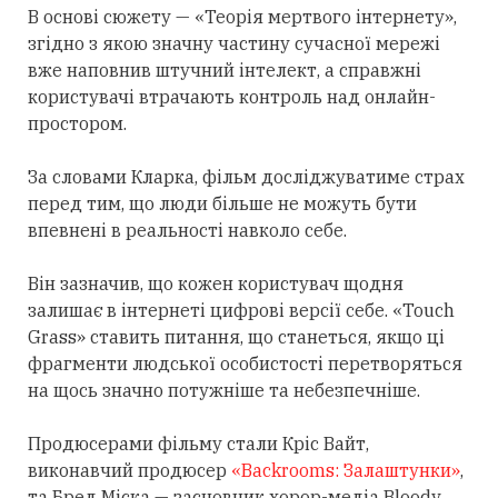
В основі сюжету — «Теорія мертвого інтернету»,
згідно з якою значну частину сучасної мережі
вже наповнив штучний інтелект, а справжні
користувачі втрачають контроль над онлайн-
простором.
За словами Кларка, фільм досліджуватиме страх
перед тим, що люди більше не можуть бути
впевнені в реальності навколо себе.
Він зазначив, що кожен користувач щодня
залишає в інтернеті цифрові версії себе. «Touch
Grass» ставить питання, що станеться, якщо ці
фрагменти людської особистості перетворяться
на щось значно потужніше та небезпечніше.
Продюсерами фільму стали Кріс Вайт,
виконавчий продюсер
«Backrooms: Залаштунки»
,
та Бред Міска — засновник хорор-медіа Bloody