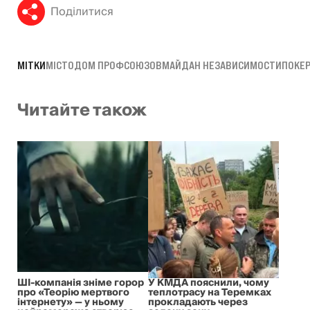
Поділитися
МІТКИ
МІСТО
ДОМ ПРОФСОЮЗОВ
МАЙДАН НЕЗАВИСИМОСТИ
ПОКЕ
Читайте також
ШІ-компанія зніме горор
У КМДА пояснили, чому
про «Теорію мертвого
теплотрасу на Теремках
інтернету» — у ньому
прокладають через