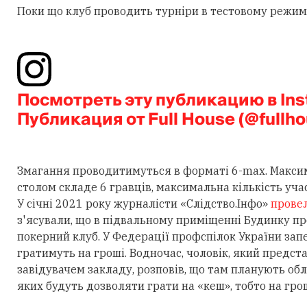
Поки що клуб проводить турніри в тестовому режимі
Посмотреть эту публикацию в In
Публикация от Full House (@fullho
Змагання проводитимуться в форматі 6-max. Максим
столом складе 6 гравців, максимальна кількість учас
У січні 2021 року журналісти «Слідство.Інфо»
прове
з'ясували, що в підвальному приміщенні Будинку п
покерний клуб. У Федерації профспілок України запе
гратимуть на гроші. Водночас, чоловік, який предс
завідувачем закладу, розповів, що там планують обл
яких будуть дозволяти грати на «кеш», тобто на грош