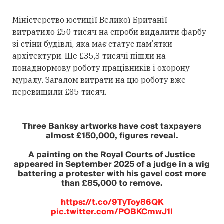
Міністерство юстиції Великої Британії
витратило £50 тисяч на спроби видалити фарбу
зі стіни будівлі, яка має статус пам’ятки
архітектури. Ще £35,3 тисячі пішли на
понаднормову роботу працівників і охорону
муралу. Загалом витрати на цю роботу вже
перевищили £85 тисяч.
Three Banksy artworks have cost taxpayers
almost £150,000, figures reveal.
A painting on the Royal Courts of Justice
appeared in September 2025 of a judge in a wig
battering a protester with his gavel cost more
than £85,000 to remove.
https://t.co/9TyToy86QK
pic.twitter.com/POBKCmwJ1l