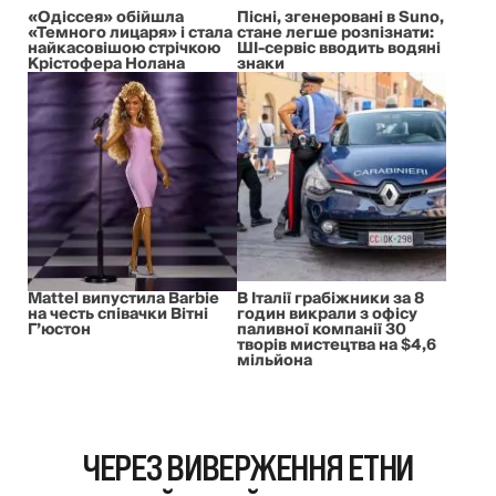
«Одіссея» обійшла
Пісні, згенеровані в Suno,
«Темного лицаря» і стала
стане легше розпізнати:
найкасовішою стрічкою
ШІ-сервіс вводить водяні
Крістофера Нолана
знаки
Mattel випустила Barbie
В Італії грабіжники за 8
на честь співачки Вітні
годин викрали з офісу
Г’юстон
паливної компанії 30
творів мистецтва на $4,6
мільйона
ЧЕРЕЗ ВИВЕРЖЕННЯ ЕТНИ