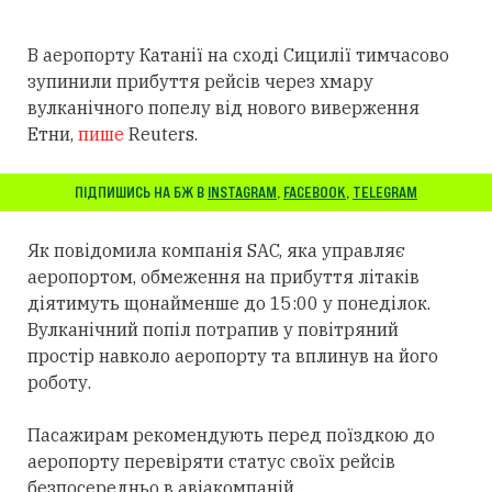
В аеропорту Катанії на сході Сицилії тимчасово
зупинили прибуття рейсів через хмару
вулканічного попелу від нового виверження
Етни,
пише
Reuters.
ПІДПИШИСЬ НА БЖ В
INSTAGRAM
,
FACEBOOK
,
TELEGRAM
Як повідомила компанія SAC, яка управляє
аеропортом, обмеження на прибуття літаків
діятимуть щонайменше до 15:00 у понеділок.
Вулканічний попіл потрапив у повітряний
простір навколо аеропорту та вплинув на його
роботу.
Пасажирам рекомендують перед поїздкою до
аеропорту перевіряти статус своїх рейсів
безпосередньо в авіакомпаній.