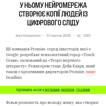
У НЬОМУ НЕЙРОМЕРЕЖА
СТВОРЮЄ КОПІЇ ЛЮДЕЙ ІЗ
ЦИФРОВОГО СЛІДУ
Іван Назаренко
10 серпня 2026
1295
ШІ-компанія Promise, серед інвесторів якої є
Google, розробляє психологічний горор «Touch
Grass», заснований на «Теорії мертвого
інтернету». Режисером стане Дейв Кларк, який
також є креативним директором Promise,
пише
Deadline.
ПІДПИШИСЬ НА БЖ В
INSTAGRAM
,
FACEBOOK
,
TELEGRAM
Фільм розповість про молоду жінку, яка створює