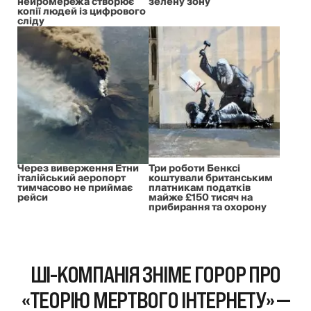
нейромережа створює
зелену зону
копії людей із цифрового
сліду
Через виверження Етни
Три роботи Бенксі
італійський аеропорт
коштували британським
тимчасово не приймає
платникам податків
рейси
майже £150 тисяч на
прибирання та охорону
ШІ-КОМПАНІЯ ЗНІМЕ ГОРОР ПРО
«ТЕОРІЮ МЕРТВОГО ІНТЕРНЕТУ» —