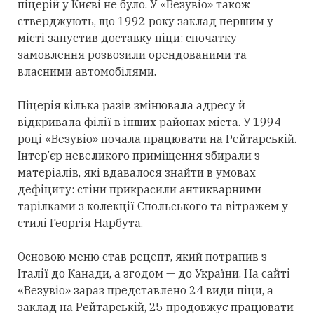
піцерій у Києві не було. У «Везувіо» також
стверджують, що 1992 року заклад першим у
місті запустив доставку піци: спочатку
замовлення розвозили орендованими та
власними автомобілями.
Піцерія кілька разів змінювала адресу й
відкривала філії в інших районах міста. У 1994
році «Везувіо» почала працювати на Рейтарській.
Інтер’єр невеликого приміщення збирали з
матеріалів, які вдавалося знайти в умовах
дефіциту: стіни прикрасили антикварними
тарілками з колекції Спольського та вітражем у
стилі Георгія Нарбута.
Основою меню став рецепт, який потрапив з
Італії до Канади, а згодом — до України. На сайті
«Везувіо» зараз представлено 24 види піци, а
заклад на Рейтарській, 25 продовжує працювати