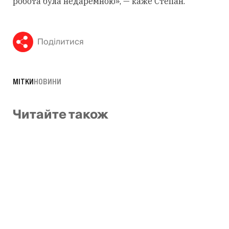
робота була недаремною», — каже Степан.
Поділитися
МІТКИ
НОВИНИ
Читайте також