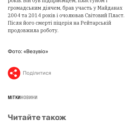
років. Він був підприємцем, пластуном і
громадським діячем, брав участь у Майданах
2004 та 2014 років і очолював Світовий Пласт.
Після його смерті піцерія на Рейтарській
продовжила роботу.
Фото: «Везувіо»
Поділитися
МІТКИ
НОВИНИ
Читайте також