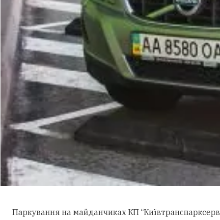
Паркування на майданчиках КП “Київтранспарксерві