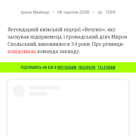
Ірина Маймур
06 серпня 2026
1389
Легендарній київській піцерії «Везувіо», яку
заснував підприємець і громадський діяч Мирон
Спольський, виповнилося 34 роки. Про річницю
повідомила
команда закладу.
ПІДПИШИСЬ НА БЖ В
INSTAGRAM
,
FACEBOOK
,
TELEGRAM