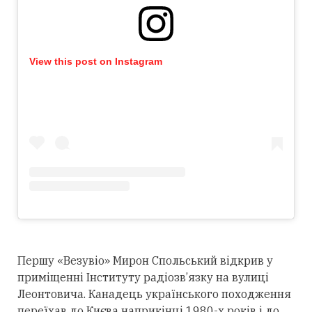
View this post on Instagram
Першу «Везувіо» Мирон Спольський відкрив у
приміщенні Інституту радіозв’язку на вулиці
Леонтовича. Канадець українського походження
переїхав до Києва наприкінці 1980-х років і до