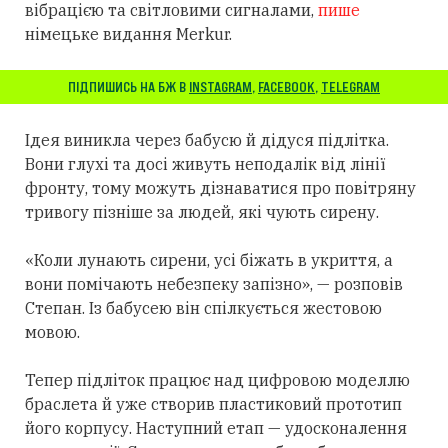
вібрацією та світловими сигналами,
пише
німецьке видання Merkur.
ПІДПИШИСЬ НА БЖ В
INSTAGRAM
,
FACEBOOK
,
TELEGRAM
Ідея виникла через бабусю й дідуся підлітка.
Вони глухі та досі живуть неподалік від лінії
фронту, тому можуть дізнаватися про повітряну
тривогу пізніше за людей, які чують сирену.
«Коли лунають сирени, усі біжать в укриття, а
вони помічають небезпеку запізно», — розповів
Степан. Із бабусею він спілкується жестовою
мовою.
Тепер підліток працює над цифровою моделлю
браслета й уже створив пластиковий прототип
його корпусу. Наступний етап — удосконалення