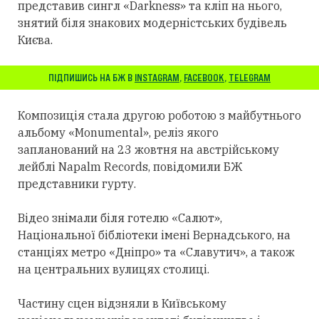
представив сингл «Darkness» та кліп на нього,
знятий біля знакових модерністських будівель
Києва.
ПІДПИШИСЬ НА БЖ В
INSTAGRAM
,
FACEBOOK
,
TELEGRAM
Композиція стала другою роботою з майбутнього
альбому «Monumental», реліз якого
запланований на 23 жовтня на австрійському
лейблі Napalm Records, повідомили БЖ
представники гурту.
Відео знімали біля готелю «Салют»,
Національної бібліотеки імені Вернадського, на
станціях метро «Дніпро» та «Славутич», а також
на центральних вулицях столиці.
Частину сцен відзняли в Київському