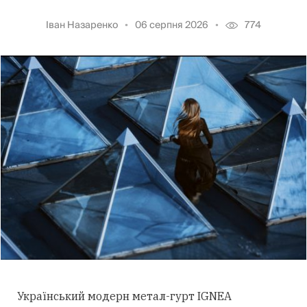
Іван Назаренко
06 серпня 2026
774
Український модерн метал-гурт IGNEA