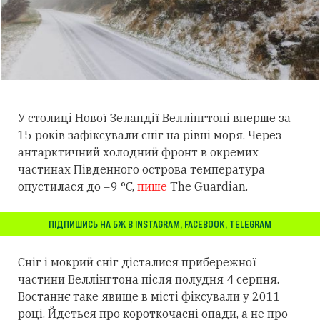
У столиці Нової Зеландії Веллінгтоні вперше за
15 років зафіксували сніг на рівні моря. Через
антарктичний холодний фронт в окремих
частинах Південного острова температура
опустилася до −9 °C,
пише
The Guardian.
ПІДПИШИСЬ НА БЖ В
INSTAGRAM
,
FACEBOOK
,
TELEGRAM
Сніг і мокрий сніг дісталися прибережної
частини Веллінгтона після полудня 4 серпня.
Востаннє таке явище в місті фіксували у 2011
році. Йдеться про короткочасні опади, а не про