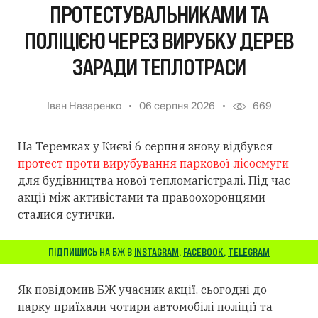
ПРОТЕСТУВАЛЬНИКАМИ ТА
ПОЛІЦІЄЮ ЧЕРЕЗ ВИРУБКУ ДЕРЕВ
ЗАРАДИ ТЕПЛОТРАСИ
Іван Назаренко
06 серпня 2026
669
На Теремках у Києві 6 серпня знову відбувся
протест проти вирубування паркової лісосмуги
для будівництва нової тепломагістралі. Під час
акції між активістами та правоохоронцями
сталися сутички.
ПІДПИШИСЬ НА БЖ В
INSTAGRAM
,
FACEBOOK
,
TELEGRAM
Як повідомив БЖ учасник акції, сьогодні до
парку приїхали чотири автомобілі поліції та