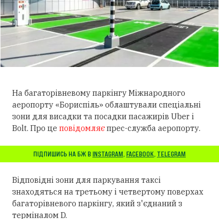
На багаторівневому паркінгу Міжнародного
аеропорту «Бориспіль» облаштували спеціальні
зони для висадки та посадки пасажирів Uber і
Bolt. Про це
повідомляє
прес-служба аеропорту.
ПІДПИШИСЬ НА БЖ В
INSTAGRAM
,
FACEBOOK
,
TELEGRAM
Відповідні зони для паркування таксі
знаходяться на третьому і четвертому поверхах
багаторівневого паркінгу, який з'єднаний з
терміналом D.