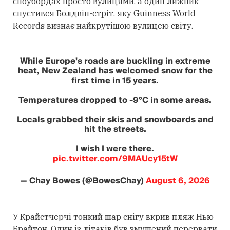
сноубордах просто вулицями, а один лижник
спустився Болдвін-стріт, яку Guinness World
Records визнає найкрутішою вулицею світу.
While Europe's roads are buckling in extreme
heat, New Zealand has welcomed snow for the
first time in 15 years.
Temperatures dropped to -9°C in some areas.
Locals grabbed their skis and snowboards and
hit the streets.
I wish I were there.
pic.twitter.com/9MAUcy15tW
— Chay Bowes (@BowesChay)
August 6, 2026
У Крайстчерчі тонкий шар снігу вкрив пляж Нью-
Брайтон. Один із літаків був змушений перервати