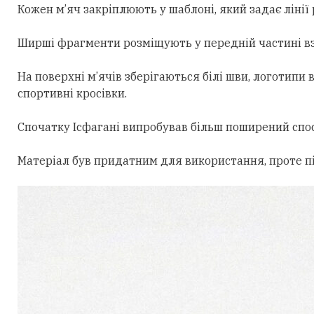
Кожен м’яч закріплюють у шаблоні, який задає лінії 
Ширші фрагменти розміщують у передній частині взут
На поверхні м’ячів зберігаються білі шви, логотип
спортивні кросівки.
Спочатку Ісфагані випробував більш поширений спос
Матеріал був придатним для використання, проте пі