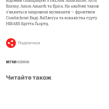
відомий співпрацею з DELAIN, Amaranthe, Arch
Enemy, Amon Amarth та Epica. На альбомі також
з’являться запрошені музиканти — фронтмен
Combichrist Енді ЛаПлегуа та вокалістка гурту
HIRAES Брітта Ґьортц.
Поділитися
МІТКИ
НОВИНИ
Читайте також