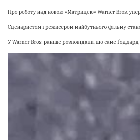
Про роботу над новою «Матрицею» Warner Bros. уперш
Сценаристом і режисером майбутнього фільму стан
У Warner Bros. раніше розповідали, що саме Ґоддард