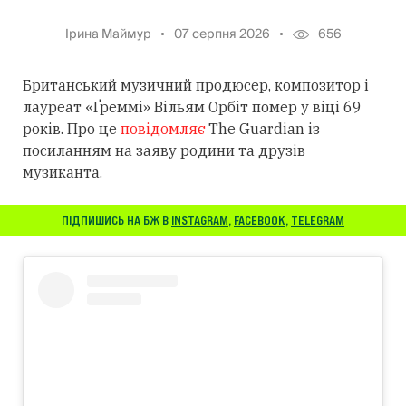
Ірина Маймур
07 серпня 2026
656
Британський музичний продюсер, композитор і
лауреат «Ґреммі» Вільям Орбіт помер у віці 69
років. Про це
повідомляє
The Guardian із
посиланням
на заяву родини та друзів
музиканта.
ПІДПИШИСЬ НА БЖ В
INSTAGRAM
,
FACEBOOK
,
TELEGRAM