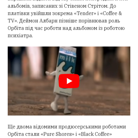
альбомів, записаних зі Стівеном Стрітом. До
платівки увійшли зокрема «Tender» і «Coffee &
TV». Деймон Албарн пізніше порівнював роль
Орбіта під час роботи над альбомом із роботою
психіатра.
Ще двома відомими продюсерськими роботами
Орбіта
стали
«Pure Shores» і «Black Coffee»