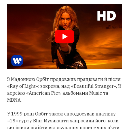
З Мадонною Орбіт
продовжив
працювати й після
«Ray of Light»: зокрема, над «Beautiful Stranger», її
версією «American Pie», альбомами Music та
MDNA.
У 1999 році Орбіт також спродюсував платівку
«13» гурту Blur. Музиканти запросили його, коли
вирішили відійти від звучання попередніх п’яти