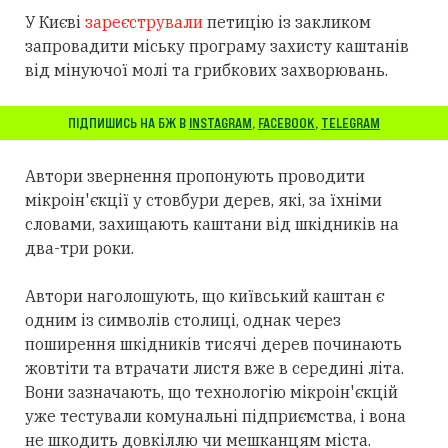
У Києві
зареєстрували
петицію із закликом
запровадити міську програму захисту каштанів
від мінуючої молі та грибкових захворювань.
ПІДПИШИСЬ НА БЖ В
INSTAGRAM
,
FACEBOOK
,
TELEGRAM
Автори звернення пропонують проводити
мікроін'єкції у стовбури дерев, які, за їхніми
словами, захищають каштани від шкідників на
два-три роки.
Автори наголошують, що київський каштан є
одним із символів столиці, однак через
поширення шкідників тисячі дерев починають
жовтіти та втрачати листя вже в середині літа.
Вони зазначають, що технологію мікроін'єкцій
уже тестували комунальні підприємства, і вона
не шкодить довкіллю чи мешканцям міста.