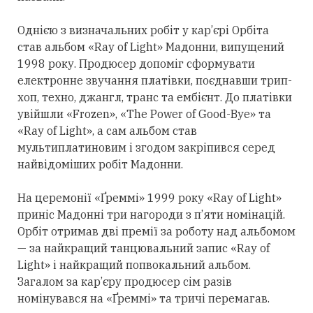
Однією з визначальних робіт у кар’єрі Орбіта
став альбом «Ray of Light» Мадонни, випущений
1998 року. Продюсер допоміг сформувати
електронне звучання платівки, поєднавши трип-
хоп, техно, джангл, транс та ембієнт. До платівки
увійшли «Frozen», «The Power of Good-Bye» та
«Ray of Light», а сам альбом став
мультиплатиновим і згодом закріпився
серед
найвідоміших робіт Мадонни.
На церемонії «Ґреммі» 1999 року «Ray of Light»
приніс Мадонні
три
нагороди з п’яти номінацій.
Орбіт
отримав
дві премії за роботу над альбомом
— за найкращий танцювальний запис «Ray of
Light» і найкращий попвокальний альбом.
Загалом за кар’єру продюсер сім разів
номінувався на «Ґреммі» та тричі перемагав.