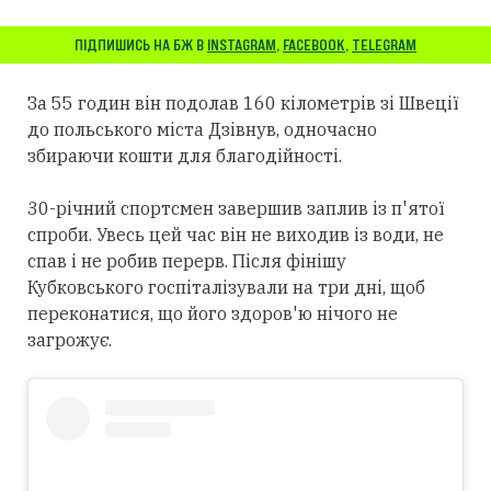
ПІДПИШИСЬ НА БЖ В
INSTAGRAM
,
FACEBOOK
,
TELEGRAM
За 55 годин він подолав 160 кілометрів зі Швеції
до польського міста Дзівнув, одночасно
збираючи кошти для благодійності.
30-річний спортсмен завершив заплив із п'ятої
спроби. Увесь цей час він не виходив із води, не
спав і не робив перерв. Після фінішу
Кубковського госпіталізували на три дні, щоб
переконатися, що його здоров'ю нічого не
загрожує.