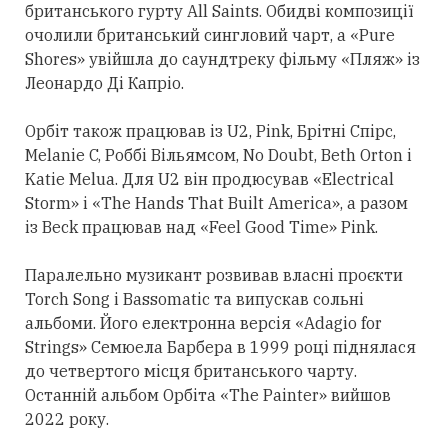
британського гурту All Saints. Обидві композиції
очолили британський сингловий чарт, а «Pure
Shores» увійшла до саундтреку фільму «Пляж» із
Леонардо Ді Капріо.
Орбіт також працював із U2, Pink, Брітні Спірс,
Melanie C, Роббі Вільямсом, No Doubt, Beth Orton і
Katie Melua. Для U2 він продюсував «Electrical
Storm» і «The Hands That Built America», а разом
із Beck працював над «Feel Good Time» Pink.
Паралельно музикант розвивав власні проєкти
Torch Song і Bassomatic та випускав сольні
альбоми. Його електронна версія «Adagio for
Strings» Семюела Барбера в 1999 році піднялася
до четвертого місця британського чарту.
Останній альбом Орбіта «The Painter» вийшов
2022 року.