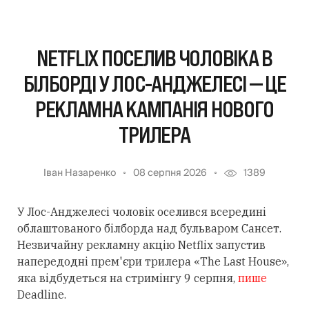
NETFLIX ПОСЕЛИВ ЧОЛОВІКА В
БІЛБОРДІ У ЛОС-АНДЖЕЛЕСІ — ЦЕ
РЕКЛАМНА КАМПАНІЯ НОВОГО
ТРИЛЕРА
Іван Назаренко
08 серпня 2026
1389
У Лос-Анджелесі чоловік оселився всередині
облаштованого білборда над бульваром Сансет.
Незвичайну рекламну акцію Netflix запустив
напередодні прем'єри трилера «The Last House»,
яка відбудеться на стримінгу 9 серпня,
пише
Deadline.