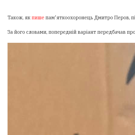
Також, як
пише
пам'яткоохоронець Дмитро Перов, під
За його словами, попередній варіант передбачав пр