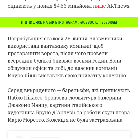
оцінюють у понад $4,63 мільйона,
пише
ARTnews.
ПІДПИШИСЬ НА БЖ В
INSTAGRAM
,
FACEBOOK
,
TELEGRAM
Пограбування сталося 28 липня. Зловмисники
використали вантажівку компанії, щоб
протаранити ворота, після чого провели
всередині будівлі близько восьми годин. Вони
обшукали офіси та лобі, де власник компанії
Мауро Ліллі виставляв свою приватну колекцію.
Серед викраденого — барельєфи, які приписують
Пабло Пікассо, бронзова скульптура балерини
Джакомо Манцу, картини італійського
художника Бруно д'Арчевії та роботи скульптора
Маріо Моретто. Колекція не була застрахована.