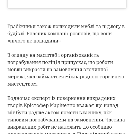
Грабіжники також пошкодили меблі та підлогу в
будівлі. Власник компанії розповів, що вони
«нічого не пощадили».
З огляду на масштаб і організованість
пограбування поліція припускає, що роботи
могли викрасти на замовлення злочинної
мережі, яка займається міжнародною торгівлею
мистецтвом.
Водночас експерт із повернення викрадених
творів Крістофер Марінелло вважає, що напад
міг бути радше актом помсти власнику, ніж
типовим пограбуванням на замовлення. Частина
викрадених робіт не належить до особливо
дорогих творів мистецтва, а Ліллі відомий своєю