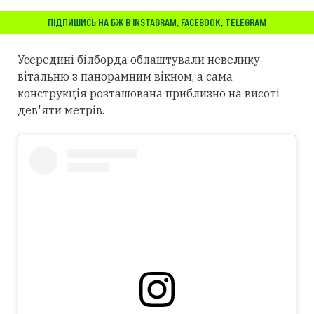
ПІДПИШИСЬ НА БЖ В
INSTAGRAM
,
FACEBOOK
,
TELEGRAM
Усередині білборда облаштували невелику
вітальню з панорамним вікном, а сама
конструкція розташована приблизно на висоті
дев'яти метрів.