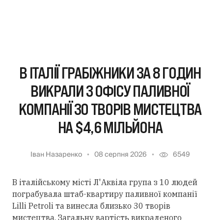
В ІТАЛІЇ ГРАБІЖНИКИ ЗА 8 ГОДИН
ВИКРАЛИ З ОФІСУ ПАЛИВНОЇ
КОМПАНІЇ 30 ТВОРІВ МИСТЕЦТВА
НА $4,6 МІЛЬЙОНА
Іван Назаренко
08 серпня 2026
6549
В італійському місті Л'Аквіла група з 10 людей
пограбувала штаб-квартиру паливної компанії
Lilli Petroli та винесла близько 30 творів
мистецтва. Загальну вартість викраденого