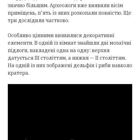
значно більшим. Археологи вже виявили вісім
приміщень, п'ять із яких розкопали повністю. Ще
три дослідили частково.
Особливо цінними виявилися декоративні
елементи. В одній із кімнат знайшли дві мозаїчні
підлоги, накладені одна на одну: верхня
датується III століттям, а нижня — II століттям.
На одній із них зображені дельфін і риби навколо
кратера.