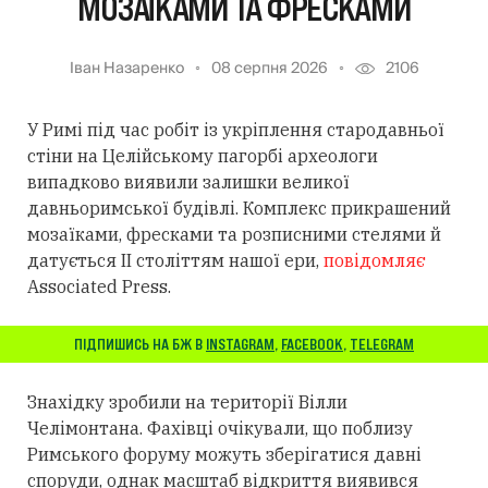
МОЗАЇКАМИ ТА ФРЕСКАМИ
Іван Назаренко
08 серпня 2026
2106
У Римі під час робіт із укріплення стародавньої
стіни на Целійському пагорбі археологи
випадково виявили залишки великої
давньоримської будівлі. Комплекс прикрашений
мозаїками, фресками та розписними стелями й
датується II століттям нашої ери,
повідомляє
Associated Press.
ПІДПИШИСЬ НА БЖ В
INSTAGRAM
,
FACEBOOK
,
TELEGRAM
Знахідку зробили на території Вілли
Челімонтана. Фахівці очікували, що поблизу
Римського форуму можуть зберігатися давні
споруди, однак масштаб відкриття виявився