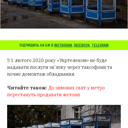
ПІДПИШИСЬ НА БЖ В
INSTAGRAM
,
FACEBOOK
,
TELEGRAM
З 1 лютого 2020 року «Укртелеком» не буде
надавати послуги зв'язку через таксофони та
почне демонтаж обладнання.
Читайте також:
До зимових свят у метро
перестануть продавати жетони