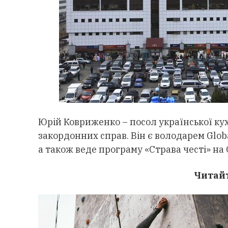
Юрій Ковриженко – посол української кух
закордонних справ. Він є володарем Globa
а також веде програму «Страва честі» на 
Читай