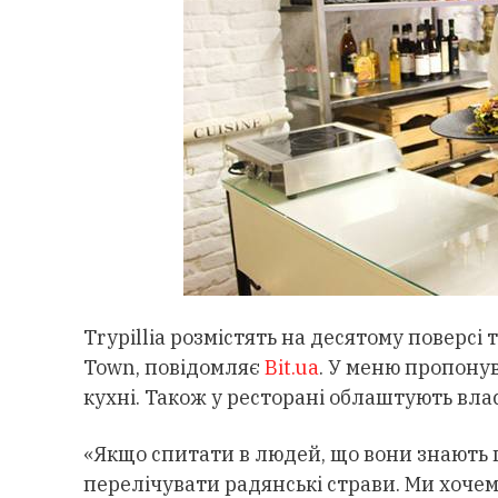
Trypillia розмістять на десятому поверс
Town, повідомляє
Bit.ua
. У меню пропону
кухні. Також у ресторані облаштують вла
«Якщо спитати в людей, що вони знають п
перелічувати радянські страви. Ми хочем