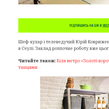
ПІДПИШИСЬ НА БЖ В
INS
Шеф-кухар і телеведучий Юрій Ковриженк
в Сеулі. Заклад розпочне роботу вже цьо
Читайте також:
Біля метро «Золоті вор
танцями