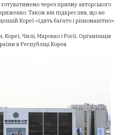
и готуватимемо через призму авторського
вриженко. Також він підкреслив, що не
денній Кореї «їдять багато і різноманітно».
 Кореї, Чилі, Марокко і Росії. Організація
раїни в Республіці Корея.