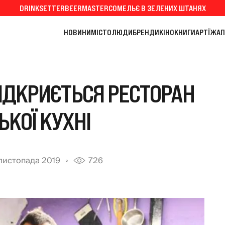
DRINKSETTER
BEERMASTER
СОМЕЛЬЄ В ЗЕЛЕНИХ ШТАНЯХ
НОВИНИ
МІСТО
ЛЮДИ
БРЕНДИ
КІНО
КНИГИ
АРТ
ЇЖА
П
ВІДКРИЄТЬСЯ РЕСТОРАН
ЬКОЇ КУХНІ
листопада 2019
726