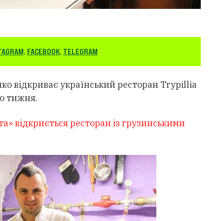
TAGRAM
,
FACEBOOK
,
TELEGRAM
о відкриває український ресторан Trypillia
го тижня.
ота» відкриється ресторан із грузинськими