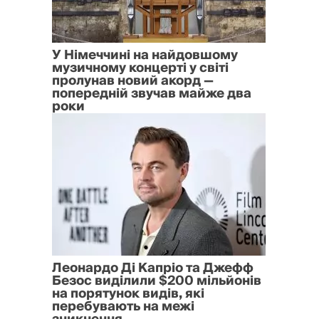
У Німеччині на найдовшому
музичному концерті у світі
пролунав новий акорд —
попередній звучав майже два
роки
Леонардо Ді Капріо та Джефф
Безос виділили $200 мільйонів
на порятунок видів, які
перебувають на межі