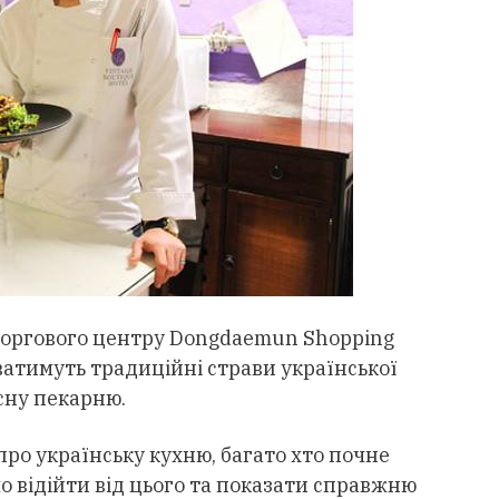
і торгового центру Dongdaemun Shopping
ватимуть традиційні страви української
сну пекарню.
ро українську кухню, багато хто почне
о відійти від цього та показати справжню