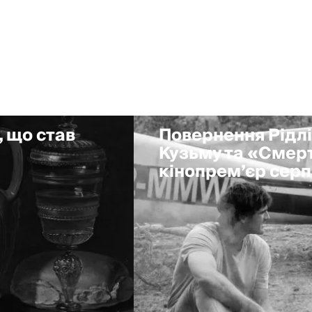
, що став
Повернення Рідлі
Кузьму та «Смерт
кінопрем’єр сер