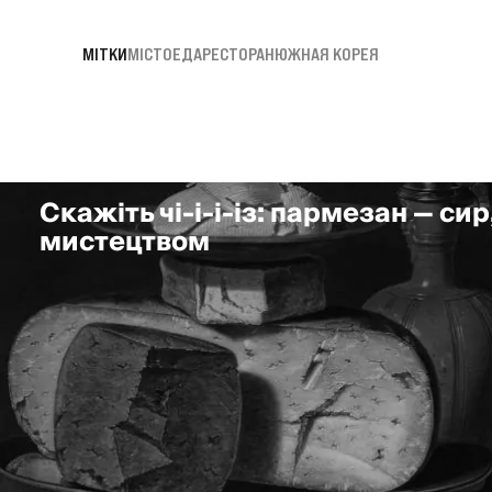
МІТКИ
МІСТО
ЕДА
РЕСТОРАН
ЮЖНАЯ КОРЕЯ
Скажіть чі-і-і-із: пармезан — сир
мистецтвом