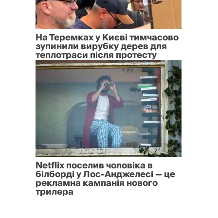
На Теремках у Києві тимчасово
зупинили вирубку дерев для
теплотраси після протесту
Netflix поселив чоловіка в
білборді у Лос-Анджелесі — це
рекламна кампанія нового
трилера