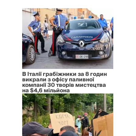
В Італії грабіжники за 8 годин
викрали з офісу паливної
компанії 30 творів мистецтва
на $4,6 мільйона