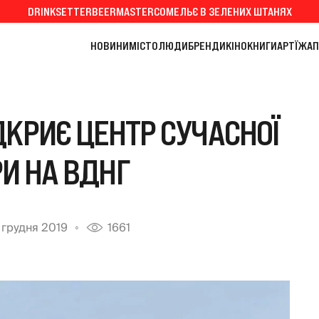
DRINKSETTER
BEERMASTER
СОМЕЛЬЄ В ЗЕЛЕНИХ ШТАНЯХ
НОВИНИ
МІСТО
ЛЮДИ
БРЕНДИ
КІНО
КНИГИ
АРТ
ЇЖА
П
ДКРИЄ ЦЕНТР СУЧАСНОЇ
И НА ВДНГ
 грудня 2019
1661