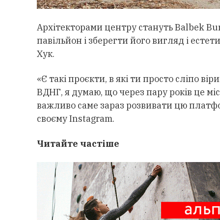
Архітекторами центру стануть Balbek Bu
павільйон і зберегти його вигляд і есте
Хук.
«Є такі проєкти, в які ти просто сліпо вір
ВДНГ, я думаю, що через пару років це мі
важливо саме зараз розвивати цю платфо
своєму Instagram.
Читайте частіше