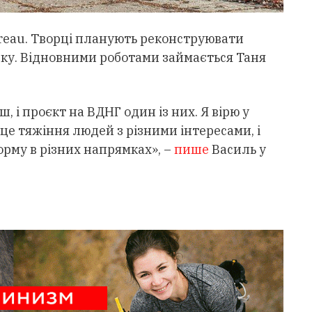
reau. Творці планують реконструювати
тику. Відновними роботами займається Таня
иш, і проєкт на ВДНГ один із них. Я вірю у
сце тяжіння людей з різними інтересами, і
рму в різних напрямках», –
пише
Василь у