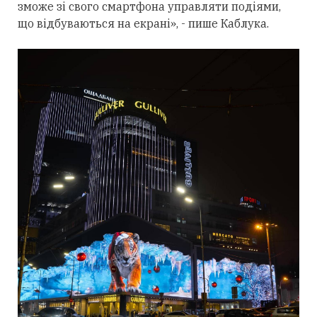
зможе зі свого смартфона управляти подіями,
що відбуваються на екрані», - пише Каблука.