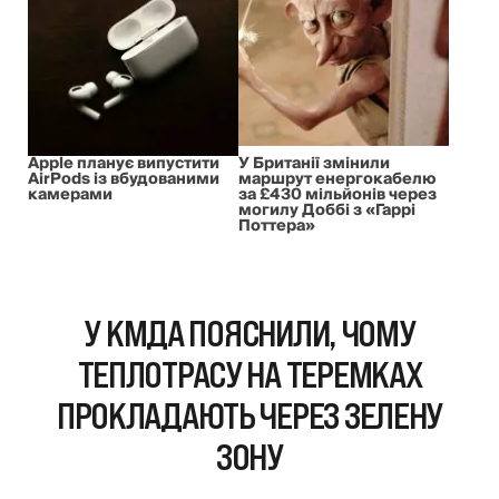
Apple планує випустити
У Британії змінили
AirPods із вбудованими
маршрут енергокабелю
камерами
за £430 мільйонів через
могилу Доббі з «Гаррі
Поттера»
У КМДА ПОЯСНИЛИ, ЧОМУ
ТЕПЛОТРАСУ НА ТЕРЕМКАХ
ПРОКЛАДАЮТЬ ЧЕРЕЗ ЗЕЛЕНУ
ЗОНУ