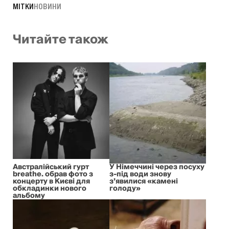
МІТКИ
НОВИНИ
Читайте також
Австралійський гурт
У Німеччині через посуху
breathe. обрав фото з
з-під води знову
концерту в Києві для
з’явилися «камені
обкладинки нового
голоду»
альбому