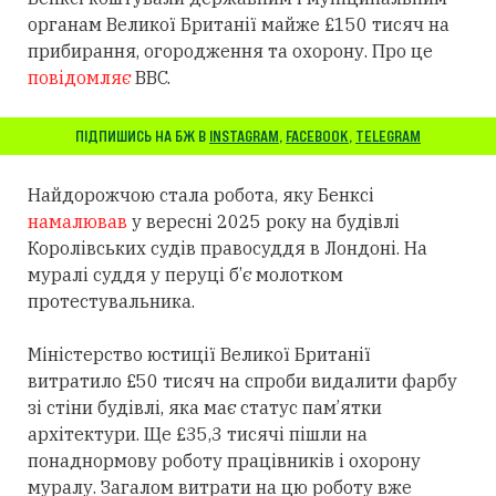
органам Великої Британії майже £150 тисяч на
прибирання, огородження та охорону. Про це
повідомляє
BBC.
ПІДПИШИСЬ НА БЖ В
INSTAGRAM
,
FACEBOOK
,
TELEGRAM
Найдорожчою стала робота, яку Бенксі
намалював
у вересні 2025 року на будівлі
Королівських судів правосуддя в Лондоні. На
муралі суддя у перуці б’є молотком
протестувальника.
Міністерство юстиції Великої Британії
витратило £50 тисяч на спроби видалити фарбу
зі стіни будівлі, яка має статус пам’ятки
архітектури. Ще £35,3 тисячі пішли на
понаднормову роботу працівників і охорону
муралу. Загалом витрати на цю роботу вже