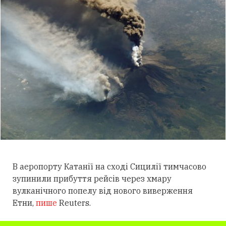
В аеропорту Катанії на сході Сицилії тимчасово
зупинили прибуття рейсів через хмару
вулканічного попелу від нового виверження
Етни,
пише
Reuters.