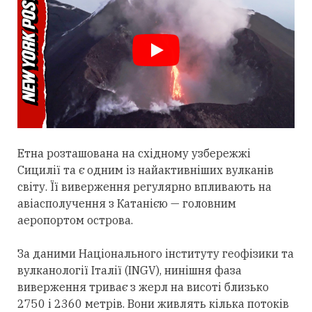
Етна розташована на східному узбережжі
Сицилії та є одним із найактивніших вулканів
світу. Її виверження регулярно впливають на
авіасполучення з Катанією — головним
аеропортом острова.
За даними Національного інституту геофізики та
вулканології Італії (INGV), нинішня фаза
виверження триває з жерл на висоті близько
2750 і 2360 метрів. Вони живлять кілька потоків