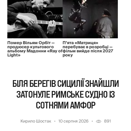
Помер Вільям Орбіт —
П’ята «Матриця»
продюсер культового
перебуває в розробці —
альбому Мадонни «Ray of
фільм вийде після 2027
Light»
року
БІЛЯ БЕРЕГІВ СИЦИЛІЇ ЗНАЙШЛИ
ЗАТОНУЛЕ РИМСЬКЕ СУДНО ІЗ
СОТНЯМИ АМФОР
Кирило Шостак
10 серпня 2026
891