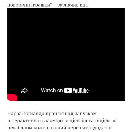
новорічні іграшки”, – зазначив він.
Наразі команда працює над запуском
інтерактивної взаємодії з цією інсталяцією. «І
незабаром кожен охочий через web-додаток