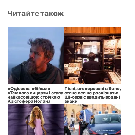
Читайте також
«Одіссея» обійшла
Пісні, згенеровані в Suno,
«Темного лицаря» і стала
стане легше розпізнати:
найкасовішою стрічкою
ШІ-сервіс вводить водяні
Крістофера Нолана
знаки