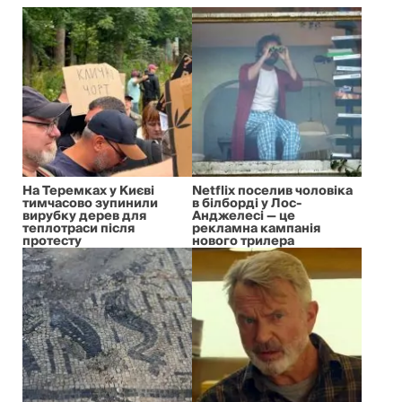
На Теремках у Києві
Netflix поселив чоловіка
тимчасово зупинили
в білборді у Лос-
вирубку дерев для
Анджелесі — це
теплотраси після
рекламна кампанія
протесту
нового трилера