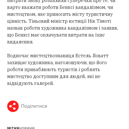
Витрати знову розпалили суперечки про те, чи
варто вважати роботи Бенксі вандалізмом, чи
мистецтвом, яке приносить місту туристичну
цінність. Тіньовий міністр юстиції Нік Тімоті
назвав роботи художника вандалізмом і заявив,
що Бенксі має оплачувати витрати на їхнє
видалення.
Водночас мистецтвознавиця Естель Ловатт
захищає художника, наголошуючи, що його
роботи приваблюють туристів і роблять
мистецтво доступним для людей, які не
відвідують галерей.
Поділитися
МІТКИ
НОВИНИ