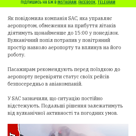
ПІДПИШИСЬ НА БЖ В
INSTAGRAM
,
FACEBOOK
,
TELEGRAM
Як повідомила компанія SAC, яка управляє
аеропортом, обмеження на прибуття літаків
діятимуть щонайменше до 15:00 у понеділок.
Вулканічний попіл потрапив у повітряний
простір навколо аеропорту та вплинув на його
роботу.
Пасажирам рекомендують перед поїздкою до
аеропорту перевіряти статус своїх рейсів
безпосередньо в авіакомпаній.
У SAC зазначили, що ситуацію постійно
відстежують. Подальші рішення залежатимуть
від вулканічної активності та погодних умов.