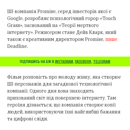
ШІ-компанія Promise, серед інвесторів якої є
Google, розробляє психологічний горор «Touch
Grass», заснований на «Теорії мертвого
інтернету». Режисером стане Дейв Кларк, який
також є креативним директором Promise,
пише
Deadline.
ПІДПИШИСЬ НА БЖ В
INSTAGRAM
,
FACEBOOK
,
TELEGRAM
Фільм розповість про молоду жінку, яка створює
ШІ-персонажів для загадкової технологічної
компанії. Одного дня вона знаходить
прихований світ під поверхнею інтернету. Там
героїня дізнається, що компанія створює копії
людей, використовуючи їхні найглибші бажання
та цифрові сліди.