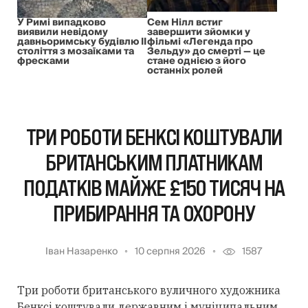
У Римі випадково
Сем Нілл встиг
виявили невідому
завершити зйомки у
давньоримську будівлю II
фільмі «Легенда про
століття з мозаїками та
Зельду» до смерті — це
фресками
стане однією з його
останніх ролей
ТРИ РОБОТИ БЕНКСІ КОШТУВАЛИ
БРИТАНСЬКИМ ПЛАТНИКАМ
ПОДАТКІВ МАЙЖЕ £150 ТИСЯЧ НА
ПРИБИРАННЯ ТА ОХОРОНУ
Іван Назаренко
10 серпня 2026
1587
Три роботи британського вуличного художника
Бенксі коштували державним і муніципальним