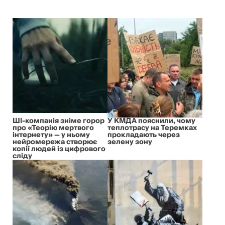
ШІ-компанія зніме горор
У КМДА пояснили, чому
про «Теорію мертвого
теплотрасу на Теремках
інтернету» — у ньому
прокладають через
нейромережа створює
зелену зону
копії людей із цифрового
сліду