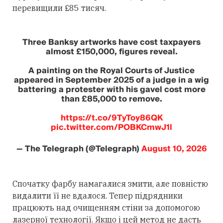
перевищили £85 тисяч.
Three Banksy artworks have cost taxpayers
almost £150,000, figures reveal.
A painting on the Royal Courts of Justice
appeared in September 2025 of a judge in a wig
battering a protester with his gavel cost more
than £85,000 to remove.
https://t.co/9TyToy86QK
pic.twitter.com/POBKCmwJ1l
— The Telegraph (@Telegraph)
August 10, 2026
Спочатку фарбу намагалися змити, але повністю
видалити її не вдалося. Тепер підрядники
працюють над очищенням стіни за допомогою
лазерної технології. Якщо і цей метод не дасть