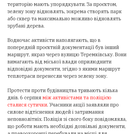
територію мають упорядкувати. За проєктом,
зелену зону відновлять, зокрема створять парк
або сквер та максимально можливо відновлять
зрубані дерева.
Водночас активісти наполягають, що в
попередній проєктній документації був інший
маршрут, якраз через вулицю Теремківську. Вони
вимагають від міської влади оприлюднити
відповідні документи, згідно з якими маршрут
теплотраси перенесли через зелену зону.
Протести проти будівництва тривають кілька
днів. 6 серпня
між активістами та поліцією
сталися сутички
. Учасники акції заявляли про
силове відтіснення людей і затримання
неповнолітніх. Поліція зі свого боку повідомляла,
що роботи мають необхідні дозвільні документи,
а правоохоронці перебували на місці для