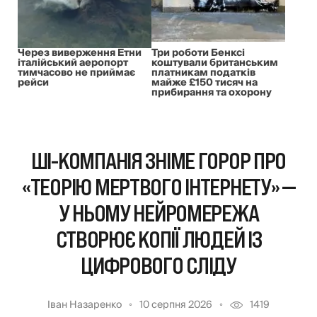
Через виверження Етни
Три роботи Бенксі
італійський аеропорт
коштували британським
тимчасово не приймає
платникам податків
рейси
майже £150 тисяч на
прибирання та охорону
ШІ-КОМПАНІЯ ЗНІМЕ ГОРОР ПРО
«ТЕОРІЮ МЕРТВОГО ІНТЕРНЕТУ» —
У НЬОМУ НЕЙРОМЕРЕЖА
СТВОРЮЄ КОПІЇ ЛЮДЕЙ ІЗ
ЦИФРОВОГО СЛІДУ
Іван Назаренко
10 серпня 2026
1419