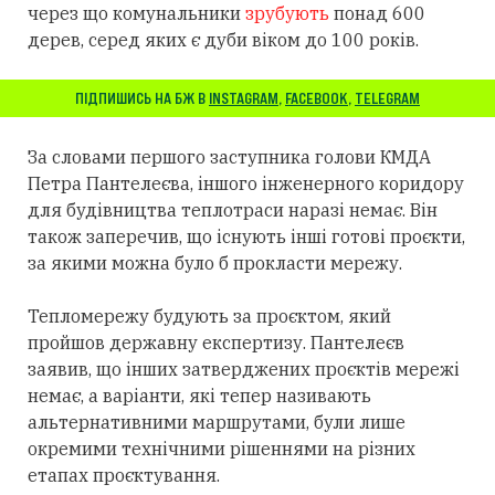
через що комунальники
зрубують
понад 600
дерев, серед яких є дуби віком до 100 років.
ПІДПИШИСЬ НА БЖ В
INSTAGRAM
,
FACEBOOK
,
TELEGRAM
За словами першого заступника голови КМДА
Петра Пантелеєва, іншого інженерного коридору
для будівництва теплотраси наразі немає. Він
також заперечив, що існують інші готові проєкти,
за якими можна було б прокласти мережу.
Тепломережу будують за проєктом, який
пройшов державну експертизу. Пантелеєв
заявив, що інших затверджених проєктів мережі
немає, а варіанти, які тепер називають
альтернативними маршрутами, були лише
окремими технічними рішеннями на різних
етапах проєктування.