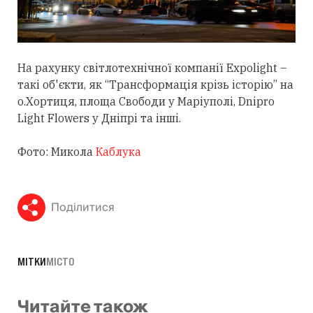
На рахунку світлотехнічної компанії Expolight –
такі об'єкти, як “Трансформація крізь історію” на
о.Хортиця, площа Свободи у Маріуполі, Dnipro
Light Flowers у Дніпрі та інші.
Фото: Микола
Каблука
Поділитися
МІТКИ
МІСТО
Читайте також