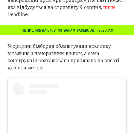
напередодні прем'єри трилера «The Last House»,
яка відбудеться на стримінгу 9 серпня,
пише
Deadline.
ПІДПИШИСЬ НА БЖ В
INSTAGRAM
,
FACEBOOK
,
TELEGRAM
Усередині білборда облаштували невелику
вітальню з панорамним вікном, а сама
конструкція розташована приблизно на висоті
дев'яти метрів.