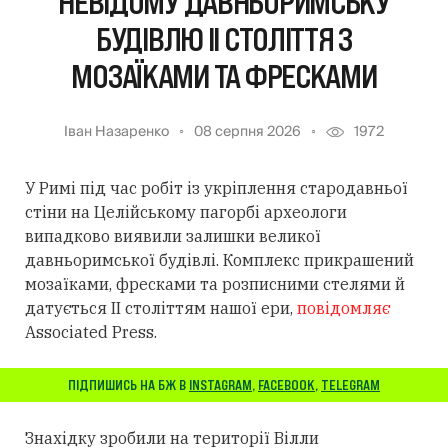
НЕВІДОМУ ДАВНЬОРИМСЬКУ
БУДІВЛЮ II СТОЛІТТЯ З
МОЗАЇКАМИ ТА ФРЕСКАМИ
Іван Назаренко
08 серпня 2026
1972
У Римі під час робіт із укріплення стародавньої
стіни на Целійському пагорбі археологи
випадково виявили залишки великої
давньоримської будівлі. Комплекс прикрашений
мозаїками, фресками та розписними стелями й
датується II століттям нашої ери,
повідомляє
Associated Press.
ПІДПИШИСЬ НА БЖ В
INSTAGRAM
,
FACEBOOK
,
TELEGRAM
Знахідку зробили на території Вілли