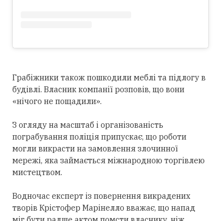
Грабіжники також пошкодили меблі та підлогу в
будівлі. Власник компанії розповів, що вони
«нічого не пощадили».
З огляду на масштаб і організованість
пограбування поліція припускає, що роботи
могли викрасти на замовлення злочинної
мережі, яка займається міжнародною торгівлею
мистецтвом.
Водночас експерт із повернення викрадених
творів Крістофер Марінелло вважає, що напад
міг бути радше актом помсти власнику, ніж