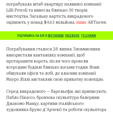
пограбувала штаб-квартиру паливної компанії
Lilli Petroli та винесла близько 30 творів
мистецтва. Загальну вартість викраденого
оцінюють у понад $4,63 мільйона,
пише
ARTnews.
ПІДПИШИСЬ НА БЖ В
INSTAGRAM
,
FACEBOOK
,
TELEGRAM
Пограбування сталося 28 липня. Зловмисники
використали вантажівку компанії, щоб
протаранити ворота, після чого провели
всередині будівлі близько восьми годин. Вони
обшукали офіси та лобі, де власник компанії
Мауро Ліллі виставляв свою приватну колекцію.
Серед викраденого — барельєфи, які приписують
Пабло Пікассо, бронзова скульптура балерини
Джакомо Манцу, картини італійського
художника Бруно д'Арчевії та роботи скульптора