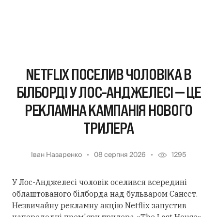
NETFLIX ПОСЕЛИВ ЧОЛОВІКА В
БІЛБОРДІ У ЛОС-АНДЖЕЛЕСІ — ЦЕ
РЕКЛАМНА КАМПАНІЯ НОВОГО
ТРИЛЕРА
Іван Назаренко
08 серпня 2026
1295
У Лос-Анджелесі чоловік оселився всередині
облаштованого білборда над бульваром Сансет.
Незвичайну рекламну акцію Netflix запустив