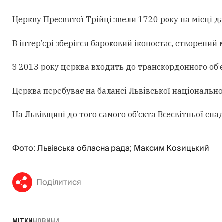
Церкву Пресвятої Трійці звели 1720 року на місці д
В інтер’єрі зберігся бароковий іконостас, створени
З 2013 року церква входить до транскордонного об’є
Церква перебуває на балансі Львівської національн
На Львівщині до того самого об’єкта Всесвітньої с
Фото: Львівська обласна рада; Максим Козицький
Поділитися
МІТКИ
НОВИНИ