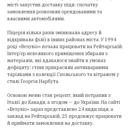
місті запустив доставку піци: спочатку
замовлення розвозили орендованими та
власними автомобілями.
Піцерія кілька разів змінювала адресу й
відкривала філії в інших районах міста. У 1994
році «Везувіо» почала працювати на Рейтарській.
Інтер’єр невеликого приміщення збирали з
матеріалів, які вдавалося знайти в умовах
дефіциту: стіни прикрасили антикварними
тарілками з колекції Спольського та вітражем у
стилі Георгія Нарбута.
Основою меню став рецепт, який потрапив з
Італії до Канади, а згодом — до України. На сайті
«Везувіо» зараз представлено 24 види піци, а
заклад на Рейтарській, 25 продовжує працювати
й приймати замовлення на доставку.