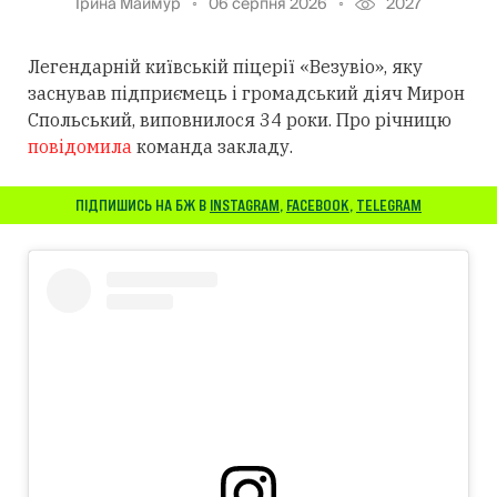
Ірина Маймур
06 серпня 2026
2027
Легендарній київській піцерії «Везувіо», яку
заснував підприємець і громадський діяч Мирон
Спольський, виповнилося 34 роки. Про річницю
повідомила
команда закладу.
ПІДПИШИСЬ НА БЖ В
INSTAGRAM
,
FACEBOOK
,
TELEGRAM