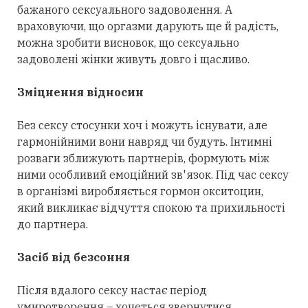
бажаного сексуального задоволення. А
враховуючи, що оргазми дарують ще й радість,
можна зробити висновок, що сексуально
задоволені жінки живуть довго і щасливо.
Зміцнення відносин
Без сексу стосунки хоч і можуть існувати, але
гармонійними вони навряд чи будуть. Інтимні
розваги зближують партнерів, формують між
ними особливий емоційний зв'язок. Під час сексу
в організмі виробляється гормон окситоцин,
який викликає відчуття спокою та прихильності
до партнера.
Засіб від безсоння
Після вдалого сексу настає період
умиротворення – хочеться звернутися