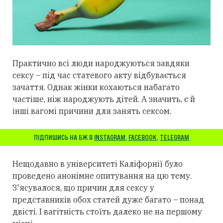
Практично всі люди народжуються завдяки
сексу – під час статевого акту відбувається
зачаття. Однак жінки кохаються набагато
частіше, ніж народжують дітей. А значить, є й
інші вагомі причини для занять сексом.
ПІДПИШИСЬ НА БЖ В
INSTAGRAM
,
FACEBOOK
,
TELEGRAM
Нещодавно в університеті Каліфорнії було
проведено анонімне опитування на цю тему.
З'ясувалося, що причин для сексу у
представників обох статей дуже багато – понад
двісті. І вагітність стоїть далеко не на першому