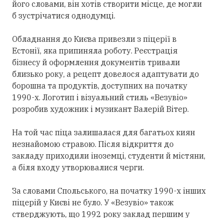
його словами, він хотів створити місце, де могли
б зустрічатися однодумці.
Обладнання до Києва привезли з піцерії в
Естонії, яка припиняла роботу. Реєстрація
бізнесу й оформлення документів тривали
близько року, а рецепт довелося адаптувати до
борошна та продуктів, доступних на початку
1990-х. Логотип і візуальний стиль «Везувіо»
розробив художник і музикант Валерій Вітер.
На той час піца залишалася для багатьох киян
незнайомою стравою. Після відкриття до
закладу приходили іноземці, студенти й містяни,
а біля входу утворювалися черги.
За словами Спольського, на початку 1990-х інших
піцерій у Києві не було. У «Везувіо» також
стверджують, що 1992 року заклад першим у