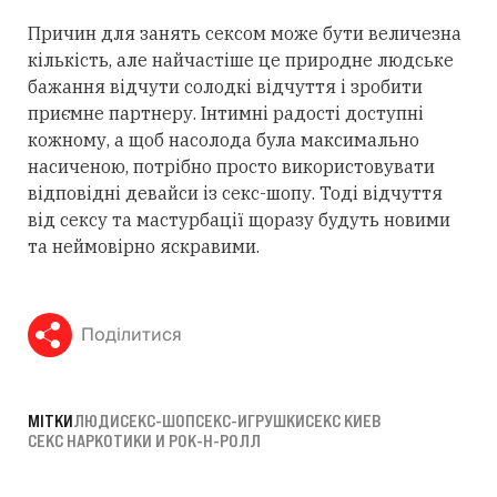
Причин для занять сексом може бути величезна
кількість, але найчастіше це природне людське
бажання відчути солодкі відчуття і зробити
приємне партнеру. Інтимні радості доступні
кожному, а щоб насолода була максимально
насиченою, потрібно просто використовувати
відповідні девайси із секс-шопу. Тоді відчуття
від сексу та мастурбації щоразу будуть новими
та неймовірно яскравими.
Поділитися
МІТКИ
ЛЮДИ
СЕКС-ШОП
СЕКС-ИГРУШКИ
СЕКС КИЕВ
СЕКС НАРКОТИКИ И РОК-Н-РОЛЛ