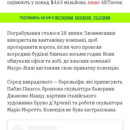
оцінюють у понад $4,63 мільйона,
пише
ARTnews.
ПІДПИШИСЬ НА БЖ В
INSTAGRAM
,
FACEBOOK
,
TELEGRAM
Пограбування сталося 28 липня. Зловмисники
використали вантажівку компанії, щоб
протаранити ворота, після чого провели
всередині будівлі близько восьми годин. Вони
обшукали офіси та лобі, де власник компанії
Мауро Ліллі виставляв свою приватну колекцію.
Серед викраденого — барельєфи, які приписують
Пабло Пікассо, бронзова скульптура балерини
Джакомо Манцу, картини італійського
художника Бруно д'Арчевії та роботи скульптора
Маріо Моретто. Колекція не була застрахована.