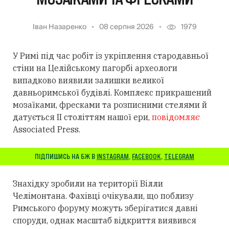
Іван Назаренко
08 серпня 2026
1979
У Римі під час робіт із укріплення стародавньої
стіни на Целійському пагорбі археологи
випадково виявили залишки великої
давньоримської будівлі. Комплекс прикрашений
мозаїками, фресками та розписними стелями й
датується II століттям нашої ери,
повідомляє
Associated Press.
ПІДПИШИСЬ НА БЖ В
INSTAGRAM
,
FACEBOOK
,
TELEGRAM
Знахідку зробили на території Вілли
Челімонтана. Фахівці очікували, що поблизу
Римського форуму можуть зберігатися давні
споруди, однак масштаб відкриття виявився