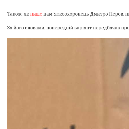
Також, як
пише
пам'яткоохоронець Дмитро Перов, під
За його словами, попередній варіант передбачав пр