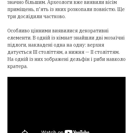
значно більшим. Археологи вже виявили вісім
приміщень, п'ять із яких розкопали повністю. Ще
три дослідили частково.
Особливо цінними виявилися декоративні
елементи. В одній із кімнат знайшли дві мозаїчні
підлоги, накладені одна на одну: верхня
датується III століттям, а нижня — II століттям.
На одній із них зображені дельфін і риби навколо
кратера.