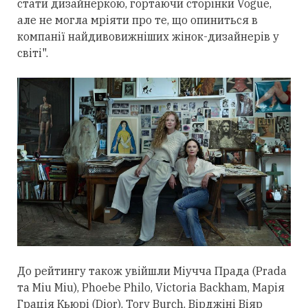
стати дизайнеркою, гортаючи сторінки Vogue,
але не могла мріяти про те, що опиниться в
компанії найдивовижніших жінок-дизайнерів у
світі".
До рейтингу також увійшли Міучча Прада (Prada
та Miu Miu), Phoebe Philo, Victoria Backham, Марія
Грація Кьюрі (Dior), Tory Burch, Вірджіні Віяр