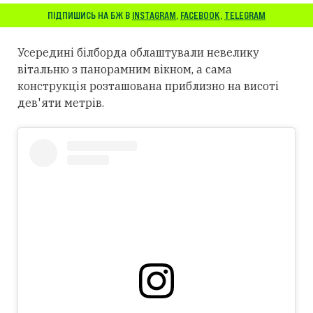
ПІДПИШИСЬ НА БЖ В
INSTAGRAM
,
FACEBOOK
,
TELEGRAM
Усередині білборда облаштували невелику
вітальню з панорамним вікном, а сама
конструкція розташована приблизно на висоті
дев'яти метрів.