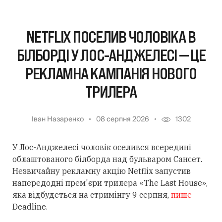
NETFLIX ПОСЕЛИВ ЧОЛОВІКА В
БІЛБОРДІ У ЛОС-АНДЖЕЛЕСІ — ЦЕ
РЕКЛАМНА КАМПАНІЯ НОВОГО
ТРИЛЕРА
Іван Назаренко
08 серпня 2026
1302
У Лос-Анджелесі чоловік оселився всередині
облаштованого білборда над бульваром Сансет.
Незвичайну рекламну акцію Netflix запустив
напередодні прем'єри трилера «The Last House»,
яка відбудеться на стримінгу 9 серпня,
пише
Deadline.