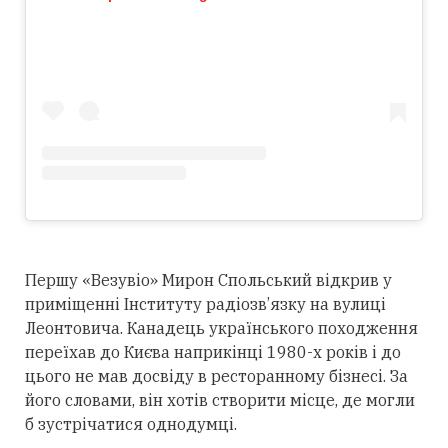
Першу «Везувіо» Мирон Спольський відкрив у
приміщенні Інституту радіозв’язку на вулиці
Леонтовича. Канадець українського походження
переїхав до Києва наприкінці 1980-х років і до
цього не мав досвіду в ресторанному бізнесі. За
його словами, він хотів створити місце, де могли
б зустрічатися однодумці.