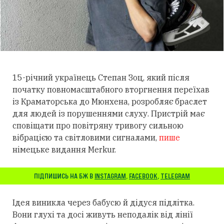
15-річний українець Степан Зоц, який після
початку повномасштабного вторгнення переїхав
із Краматорська до Мюнхена, розробляє браслет
для людей із порушеннями слуху.
Пристрій має
сповіщати про повітряну тривогу сильною
вібрацією та світловими сигналами,
пише
німецьке видання Merkur.
ПІДПИШИСЬ НА БЖ В
INSTAGRAM
,
FACEBOOK
,
TELEGRAM
Ідея виникла через бабусю й дідуся підлітка.
Вони глухі та досі живуть неподалік від лінії