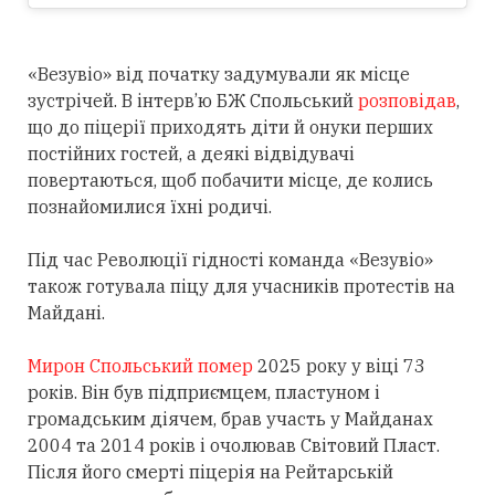
«Везувіо» від початку задумували як місце
зустрічей. В інтерв’ю БЖ Спольський
розповідав
,
що до піцерії приходять діти й онуки перших
постійних гостей, а деякі відвідувачі
повертаються, щоб побачити місце, де колись
познайомилися їхні родичі.
Під час Революції гідності команда «Везувіо»
також готувала піцу для учасників протестів на
Майдані.
Мирон Спольський помер
2025 року у віці 73
років. Він був підприємцем, пластуном і
громадським діячем, брав участь у Майданах
2004 та 2014 років і очолював Світовий Пласт.
Після його смерті піцерія на Рейтарській