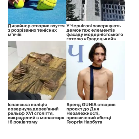
Дизайнер створив взуття
У Чернігові завершують
з розрізаних тенісних
демонтаж елементів
м’ячів
фасаду модерністського
готелю «Градецький»
Іспанська поліція
Бренд GUNIA створив
повернула дерев’яний
проєкт до Дня
рельєф XVI століття,
Незалежності,
викрадений з монастиря
присвячений абетці
16 років тому
Георгія Нарбута