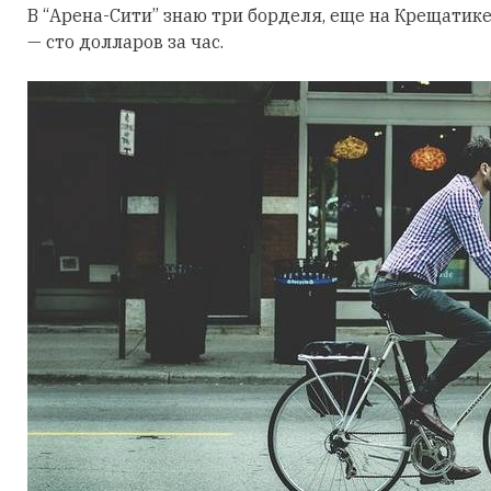
В “Арена-Сити” знаю три борделя, еще на Крещатике,
— сто долларов за час.