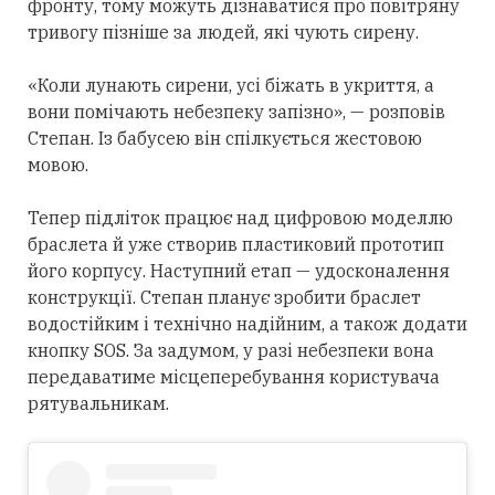
фронту, тому можуть дізнаватися про повітряну
тривогу пізніше за людей, які чують сирену.
«Коли лунають сирени, усі біжать в укриття, а
вони помічають небезпеку запізно», — розповів
Степан. Із бабусею він спілкується жестовою
мовою.
Тепер підліток працює над цифровою моделлю
браслета й уже створив пластиковий прототип
його корпусу. Наступний етап — удосконалення
конструкції. Степан планує зробити браслет
водостійким і технічно надійним, а також додати
кнопку SOS. За задумом, у разі небезпеки вона
передаватиме місцеперебування користувача
рятувальникам.