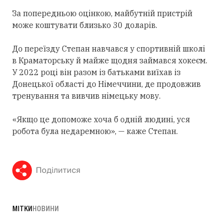
За попередньою оцінкою, майбутній пристрій
може коштувати близько 30 доларів.
До переїзду Степан навчався у спортивній школі
в Краматорську й майже щодня займався хокеєм.
У 2022 році він разом із батьками виїхав із
Донецької області до Німеччини, де продовжив
тренування та вивчив німецьку мову.
«Якщо це допоможе хоча б одній людині, уся
робота була недаремною», — каже Степан.
Поділитися
МІТКИ
НОВИНИ