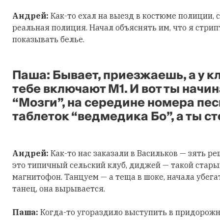
Андрей:
Как-то ехал на выезд в костюме полиции,
реальная полиция. Начал объяснять им, что я стри
показывать белье.
Паша:
Бывает, приезжаешь, а у к
тебе включают М1. И вот ты начи
“Мозги”, на середине номера пе
таблеток “ведмедика Бо”, а ты с
Андрей:
Как-то нас заказали в Васильков — зять р
это типичный сельский клуб, диджей — такой стар
магнитофон. Танцуем — а теща в шоке, начала убега
танец, она вырывается.
Паша:
Когда-то угораздило выступить в придорожно