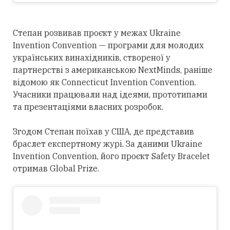
Степан розвивав проєкт у межах Ukraine
Invention Convention — програми для молодих
українських винахідників, створеної у
партнерстві з американською NextMinds, раніше
відомою як Connecticut Invention Convention.
Учасники працювали над ідеями, прототипами
та презентаціями власних розробок.
Згодом Степан поїхав у США, де представив
браслет експертному журі. За даними Ukraine
Invention Convention, його проєкт Safety Bracelet
отримав Global Prize.