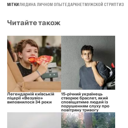
МІТКИ
ЛЮДИ
НА ЛИЧНОМ ОПЫТЕ
ДАРКНЕТ
МУЖСКОЙ СТРИПТИЗ
Читайте також
Легендарній київській
15-річний українець
піцерії «Везувіо»
створює браслет, який
виповнилося 34 роки
сповіщатиме людей із
порушенням слуху про
повітряну тривогу