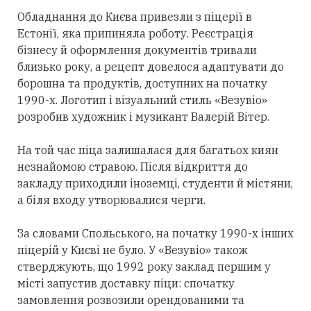
Обладнання до Києва привезли з піцерії в
Естонії, яка припиняла роботу. Реєстрація
бізнесу й оформлення документів тривали
близько року, а рецепт довелося адаптувати до
борошна та продуктів, доступних на початку
1990-х. Логотип і візуальний стиль «Везувіо»
розробив художник і музикант Валерій Вітер.
На той час піца залишалася для багатьох киян
незнайомою стравою. Після відкриття до
закладу приходили іноземці, студенти й містяни,
а біля входу утворювалися черги.
За словами Спольського, на початку 1990-х інших
піцерій у Києві не було. У «Везувіо» також
стверджують, що 1992 року заклад першим у
місті запустив доставку піци: спочатку
замовлення розвозили орендованими та