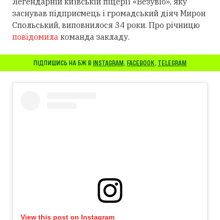
Легендарній київській піцерії «Везувіо», яку
заснував підприємець і громадський діяч Мирон
Спольський, виповнилося 34 роки. Про річницю
повідомила
команда закладу.
ПІДПИШИСЬ НА БЖ В
INSTAGRAM
,
FACEBOOK
,
TELEGRAM
View this post on Instagram