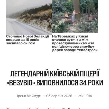
Столицю Нової Зеландії
На Теремках у Києві
вперше за 15 років
сталися сутички між
засипало снігом
протестувальниками та
поліцією через вирубку
дерев заради теплотраси
ЛЕГЕНДАРНІЙ КИЇВСЬКІЙ ПІЦЕРІЇ
«ВЕЗУВІО» ВИПОВНИЛОСЯ 34 РОКИ
Ірина Маймур
06 серпня 2026
1014