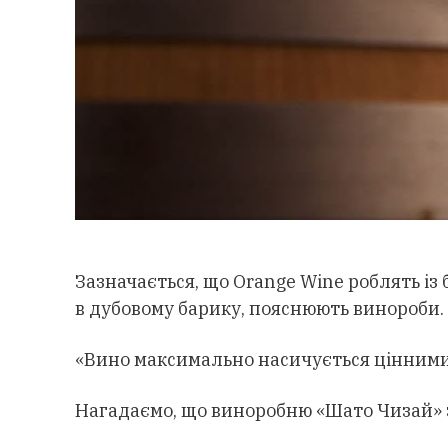
Зазначається, що Orange Wine роблять із 
в дубовому барику, пояснюють винороби.
«Вино максимально насичується цінними 
Нагадаємо, що виноробню «Шато Чизай» за