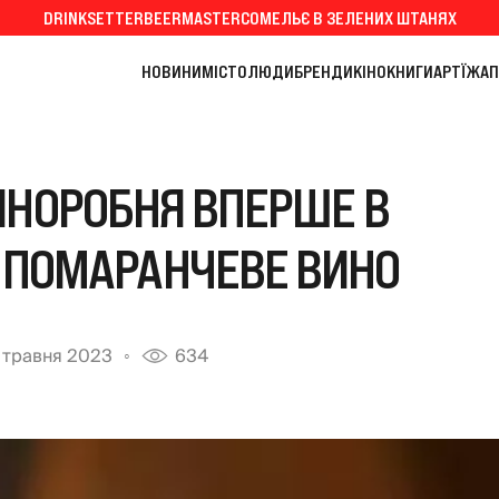
DRINKSETTER
BEERMASTER
СОМЕЛЬЄ В ЗЕЛЕНИХ ШТАНЯХ
НОВИНИ
МІСТО
ЛЮДИ
БРЕНДИ
КІНО
КНИГИ
АРТ
ЇЖА
П
ИНОРОБНЯ ВПЕРШЕ В
А ПОМАРАНЧЕВЕ ВИНО
 травня 2023
634