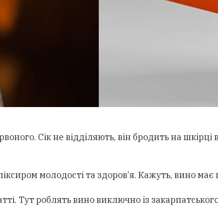
рвоного. Сік не відділяють, він бродить на шкірці
іксиром молодості та здоров’я. Кажуть, вино має
тті. Тут роблять вино виключно із закарпатськог