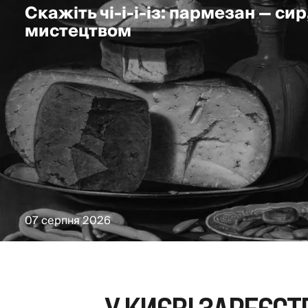
Скажіть чі-і-і-із: пармезан — сир
мистецтвом
07 серпня 2026