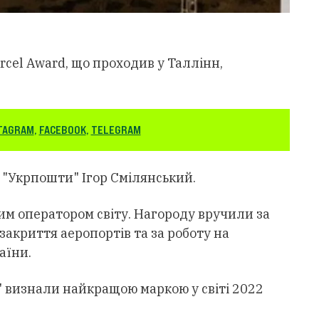
rcel Award, що проходив у Таллінн,
TAGRAM
,
FACEBOOK
,
TELEGRAM
"Укрпошти" Ігор Смілянський.
 оператором світу. Нагороду вручили за
 закриття аеропортів та за роботу на
аїни.
..." визнали найкращою маркою у світі 2022