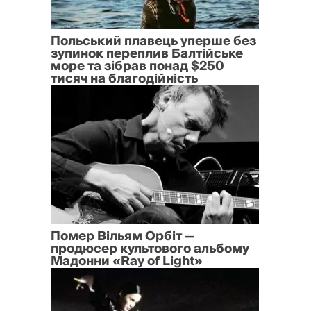
Польський плавець уперше без
зупинок переплив Балтійське
море та зібрав понад $250
тисяч на благодійність
Помер Вільям Орбіт —
продюсер культового альбому
Мадонни «Ray of Light»