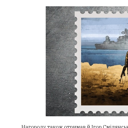
Нагороду також отримав й Ігор Смілянськи