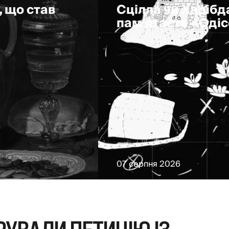
, що став
Сцілла чи Харібда
пам'ятаєте «Оді
07 серпня 2026