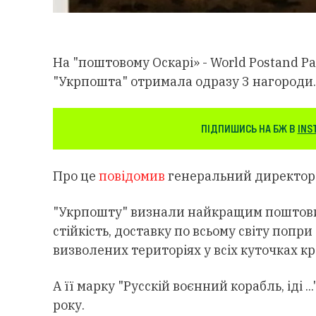
На "поштовому Оскарі» - World Postand Pa
"Укрпошта" отримала одразу 3 нагороди.
ПІДПИШИСЬ НА БЖ В
INS
Про це
повідомив
генеральний директор 
"Укрпошту" визнали найкращим поштовим
стійкість, доставку по всьому світу попри
визволених територіях у всіх куточках кр
А її марку "Русскій воєнний корабль, іді 
року.