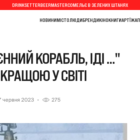
DRINKSETTER
BEERMASTER
СОМЕЛЬЄ В ЗЕЛЕНИХ ШТАНЯХ
НОВИНИ
МІСТО
ЛЮДИ
БРЕНДИ
КІНО
КНИГИ
АРТ
ЇЖА
П
НИЙ КОРАБЛЬ, ІДІ ..."
КРАЩОЮ У СВІТІ
7 червня 2023
275