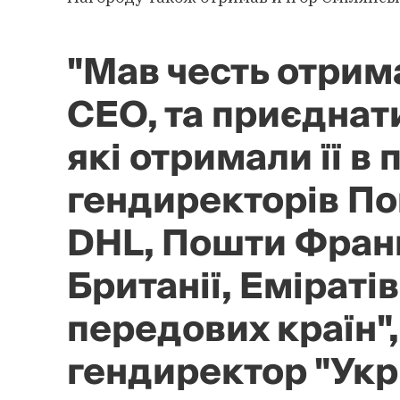
"Мав честь отрим
СЕО, та приєднати
які отримали її в 
гендиректорів П
DHL, Пошти Франц
Британії, Еміратів
передових країн",
гендиректор "Ук