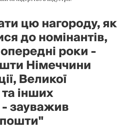
ати цю нагороду, як
ся до номінантів,
попередні роки -
ошти Німеччини
ії, Великої
 та інших
 - зауважив
рпошти"