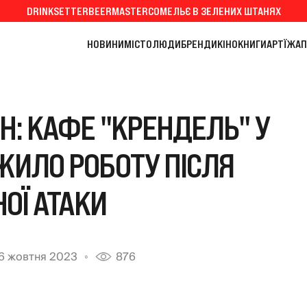
DRINKSETTER
BEERMASTER
СОМЕЛЬЄ В ЗЕЛЕНИХ ШТАНЯХ
НОВИНИ
МІСТО
ЛЮДИ
БРЕНДИ
КІНО
КНИГИ
АРТ
ЇЖА
П
Н: КАФЕ "КРЕНДЕЛЬ" У
ЖИЛО РОБОТУ ПІСЛЯ
ОЇ АТАКИ
6 жовтня 2023
876