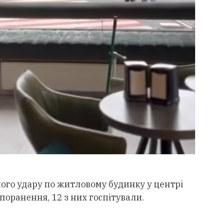
ного удару по житловому будинку у центрі
поранення, 12 з них госпітували.