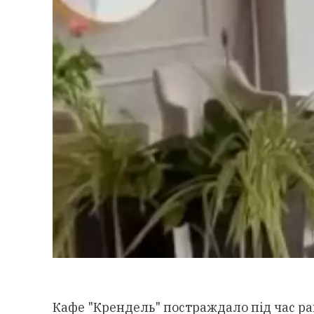
Кафе "Крендель" постраждало під час рак