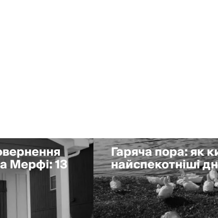
повернення
Гаряча пора: як 
а Мерфі: 13
найспекотніші дні