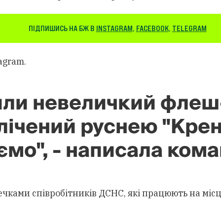
ПІДПИШИСЬ НА БЖ В
INSTAGRAM
,
FACEBOOK
,
TELEGRAM
agram.
или невеличкий флеш
алічений руснею "Крен
мо", - написала кома
чками співробітників ДСНС, які працюють на місці