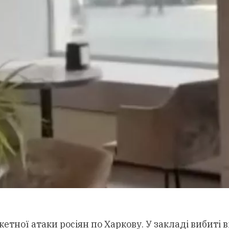
етної атаки росіян по Харкову. У закладі вибиті 