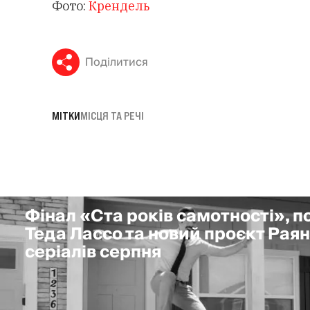
Фото:
Крендель
Поділитися
МІТКИ
МІСЦЯ ТА РЕЧІ
Фінал «Ста років самотності», 
Теда Лассо та новий проєкт Раян
серіалів серпня