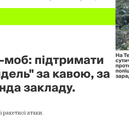
-моб: підтримати
На Т
сути
прот
дель" за кавою, за
полі
зара
нда закладу.
 ракетної атаки.