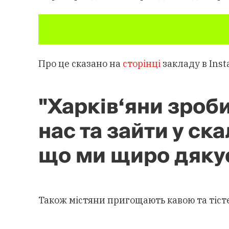
Про це сказано на
сторінці
закладу в Inst
"Харків‘яни зроб
нас та зайти у ск
що ми щиро дякує
Також містяни пригощають кавою та тісте