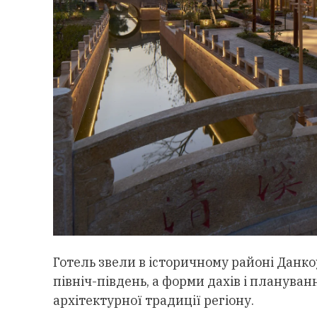
Готель звели в історичному районі Данкоу
північ-південь, а форми дахів і плануван
архітектурної традиції регіону.