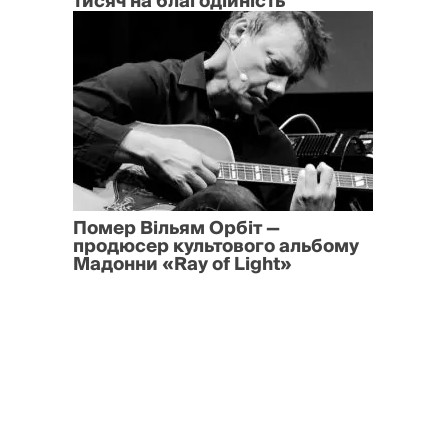
тисяч на благодійність
Помер Вільям Орбіт —
продюсер культового альбому
Мадонни «Ray of Light»