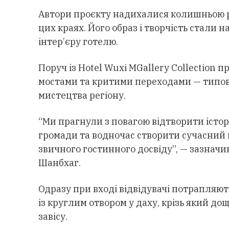
Автори проєкту надихалися колишньою р
цих краях. Його образ і творчість стали
інтер’єру готелю.
Поруч із Hotel Wuxi MGallery Collection
мостами та критими переходами — типо
мистецтва регіону.
“Ми прагнули з повагою відтворити істо
громади та водночас створити сучасний 
звичного гостинного досвіду”, — зазна
Шанбхаг.
Одразу при вході відвідувачі потрапляют
із круглим отвором у даху, крізь який до
завісу.