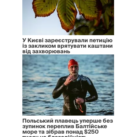
У Києві зареєстрували петицію
із закликом врятувати каштани
від захворювань
Польський плавець уперше без
зупинок переплив Балтійське
море та зібрав понад $250