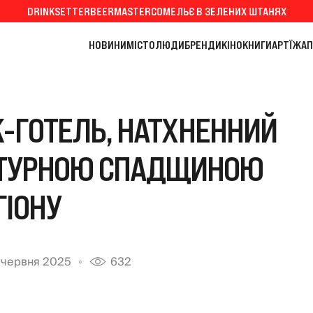
DRINKSETTER
BEERMASTER
СОМЕЛЬЄ В ЗЕЛЕНИХ ШТАНЯХ
НОВИНИ
МІСТО
ЛЮДИ
БРЕНДИ
КІНО
КНИГИ
АРТ
ЇЖА
П
К-ГОТЕЛЬ, НАТХНЕННИЙ
ЕКТУРНОЮ СПАДЩИНОЮ
ГІОНУ
 червня 2025
632