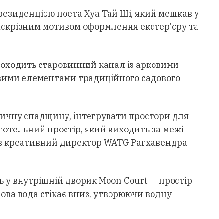
езиденцією поета Хуа Тай Ші, який мешкав у
 наскрізним мотивом оформлення екстер’єру та
 проходить старовинний канал із арковими
вими елементами традиційного садового
ричну спадщину, інтегрувати простори для
готельний простір, який виходить за межі
чив креативний директор WATG Рагхавендра
ь у внутрішній дворик Moon Court — простір
щова вода стікає вниз, утворюючи водну