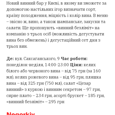
Новий винний бар у Києві, в якому ви зможете за
допомогою настільних ігор визначати сорт,
країну походження, міцність і колір вина. В меню
– звісно ж, вино, а також шампанське, закуски та
салати. Ще пропонують «винний безліміт» на
компанію з трьох осіб (можливість дегустувати
вина без обмежень) і дегустаційний сет дня з
трьох вин.
Де:
вул. Саксаганського, 9
Час роботи:
понеділок-неділя, 14:00-23:00
Ціни:
келих
білого або червоного вина – від 75 грн (за 160
мл), келих рожевого вина – від 95 грн, пляшка
вина – від 325 грн (750 мл), салат «Цезар
винний» з куркою і винним секретом – 97 грн,
сирне плато – 234 грн, асорті брускет – 185 грн,
«винний безліміт» – 295 грн
Negorkiy