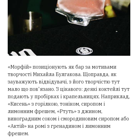
«Морфій» позиціонують як бар за мотивами
творчості Михайла Булгакова. Щоправда, як
зауважують відвідувачі, з його творчістю тут
мало що пов'язано. З цікавого: деякі коктейлі тут
подають у пробірках і крапельницях. Наприклад,
«Кисень» з горілкою, тоніком, сиропом і
лимонним фрешем, «Ртуть» з джином,
виноградним соком і смородиновим сиропом або
«Актій» на ромі з гренадином і лимонним
фрешем.