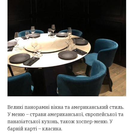
Великі панорамні вікна та американський стиль.
У меню – страви американської, європейської та
паназіатської кухонь, також хоспер-меню. У
барній карті – класика.