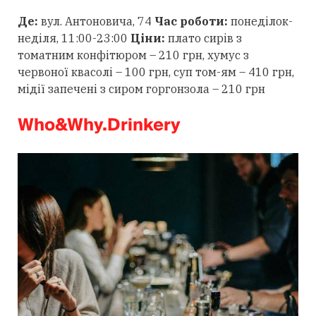
Де:
вул. Антоновича, 74
Час роботи:
понеділок-
неділя, 11:00-23:00
Ціни:
плато сирів з
томатним конфітюром – 210 грн, хумус з
червоної квасолі – 100 грн, суп том-ям – 410 грн,
мідії запечені з сиром горгонзола – 210 грн
Who&Why.Drinkery