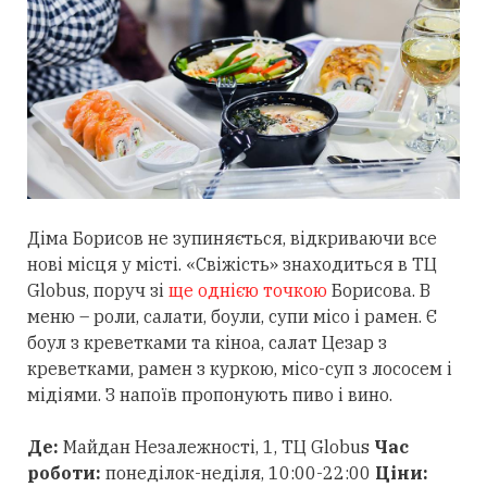
Діма Борисов не зупиняється, відкриваючи все
нові місця у місті. «Свіжість» знаходиться в ТЦ
Globus, поруч зі
ще однією точкою
Борисова. В
меню – роли, салати, боули, супи місо і рамен. Є
боул з креветками та кіноа, салат Цезар з
креветками, рамен з куркою, місо-суп з лососем і
мідіями. З напоїв пропонують пиво і вино.
Де:
Майдан Незалежності, 1, ТЦ Globus
Час
роботи:
понеділок-неділя, 10:00-22:00
Ціни: