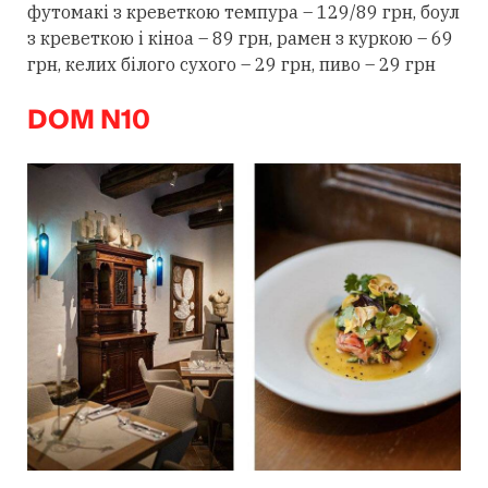
футомакі з креветкою темпура – 129/89 грн, боул
з креветкою і кіноа – 89 грн, рамен з куркою – 69
грн, келих білого сухого – 29 грн, пиво – 29 грн
DOM N10