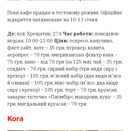
Поки кафе працює в тестовому режимі. Офіційне
відкриття заплановане на 10-13 січня.
Де:
вул. Хрещатик, 27А
Час роботи:
понеділок-
неділя, 10:00-21:00
Ціни:
еспресо, капучино,
флет уайт, лате – 35 грн, пуровер, калита,
аеропрес – 70 грн, американська фільтр кава –
75 грн, вино – від 70 грн (за 125 мл), чай – 35 грн,
сендвіч – 70 грн, сирний набір (три види сиру і
крекер) – 105 грн, м'ясний набір (два види м'яса
й оливки) – 105 грн, мікс-набір (м'ясо, два види
сиру і крекер) – 105 грн, торт – 70 грн, круасан,
заварне тістечко «Пломбір», макарони, кукіс – 35
грн, мигдальний круасан – 70 грн
Kora