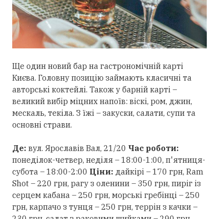
Ще один новий бар на гастрономічній карті
Києва. Головну позицію займають класичні та
авторські коктейлі. Також у барній карті –
великий вибір міцних напоїв: віскі, ром, джин,
мескаль, текіла. З їжі – закуски, салати, супи та
основні страви.
Де:
вул. Ярославів Вал, 21/20
Час роботи:
понеділок-четвер, неділя – 18:00-1:00, п'ятниця-
субота – 18:00-2:00
Ціни:
дайкірі – 170 грн, Ram
Shot – 220 грн, рагу з оленини – 350 грн, пиріг із
серцем кабана – 250 грн, морські гребінці – 250
грн, карпачо з тунця – 250 грн, террін з качки –
230 грн, салат з раковими шийками – 290 грн,