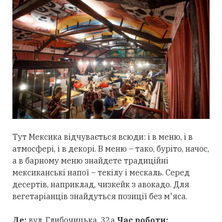
Тут Мексика відчувається всюди: і в меню, і в
атмосфері, і в декорі. В меню – тако, буріто, начос,
а в барному меню знайдете традиційні
мексиканські напої – текілу і мескаль. Серед
десертів, наприклад, чизкейк з авокадо. Для
вегетаріанців знайдуться позиції без м'яса.
Де:
вул. Глибочицька, 32а
Час роботи: