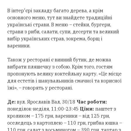
В інтер'єрі закладу багато дерева, а крім
основного меню, тут ви знайдете традиційні
українські страви. В меню – стейки, бургери,
страви з риби, салати, супи, десерти та великий
вибір українських страв, зокрема, борщ і
вареники.
Також у ресторані є винний бутик, де можна
вибрати пляшечку з собою. Крім того, гостям
пропонують велику коктейльну карту. «Це місце
для естетів і шанувальників смачної та корисної
їжі», – говорять у ресторані.
Де:
вул. Ярославів Вал, 30/18
Час роботи:
понеділок-неділя, 11:00-23:45
Ціни:
паштет з
кроликом – 175 грн, вареники – від 125 грн,
оселедець з картоплею – 110 грн, грибна юшка –
110 грн, салат з восьминогом – 390 грн, тартар з