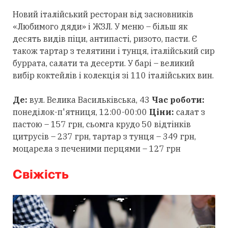
Новий італійський ресторан від засновників
«Любимого дяди» і ЖЗЛ. У меню – більш як
десять видів піци, антипасті, ризото, пасти. Є
також тартар з телятини і тунця, італійський сир
буррата, салати та десерти. У барі – великий
вибір коктейлів і колекція зі 110 італійських вин.
Де:
вул. Велика Васильківська, 43
Час роботи:
понеділок-п'ятниця, 12:00-00:00
Ціни:
салат з
пастою – 157 грн, сьомга крудо 50 відтінків
цитрусів – 237 грн, тартар з тунця – 349 грн,
моцарела з печеними перцями – 127 грн
Свіжість