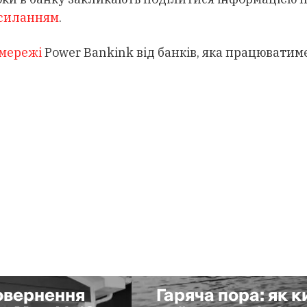
силанням
.
 мережі
Power Bankink від банків, яка працюватиме
повернення
Гаряча пора: як 