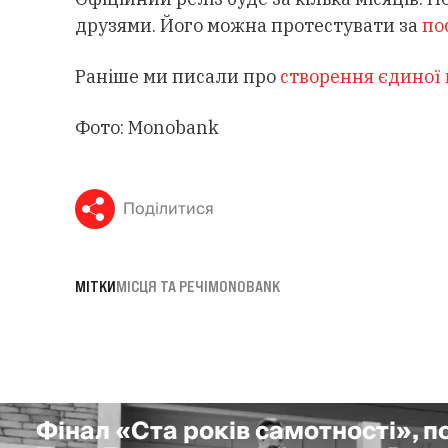
друзями. Його можна протестувати за
по
Раніше ми писали про
створення єдиної
Фото: Monobank
Поділитися
МІТКИ
МІСЦЯ ТА РЕЧІ
MONOBANK
Фінал «Ста років самотності», 