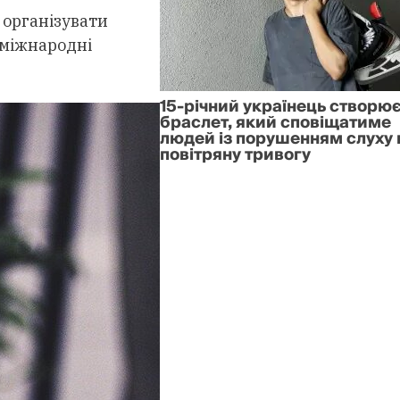
 організувати
і міжнародні
15-річний українець створю
браслет, який сповіщатиме
людей із порушенням слуху 
повітряну тривогу