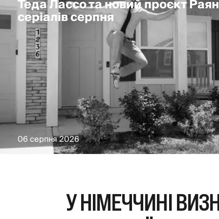
Теда Лассо та новий проєкт Раян
серіалів серпня
06 серпня 2026
У НІМЕЧЧИНІ ВИЗ