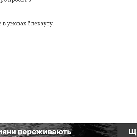
 в умовах блекауту.
кияни переживають
Що