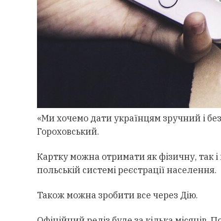
«Ми хочемо дати українцям зручний і без
Гороховський.
Картку можна отримати як фізичну, так і 
польській системі реєстрації населення.
Також можна зробити все через Дію.
Офіційний реліз буде за кілька місяців. 