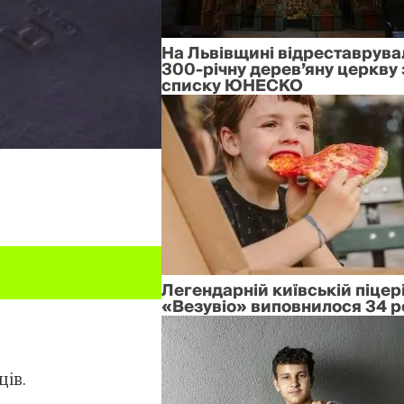
На Львівщині відреставрува
300-річну дерев’яну церкву 
списку ЮНЕСКО
Легендарній київській піцері
«Везувіо» виповнилося 34 р
ців.