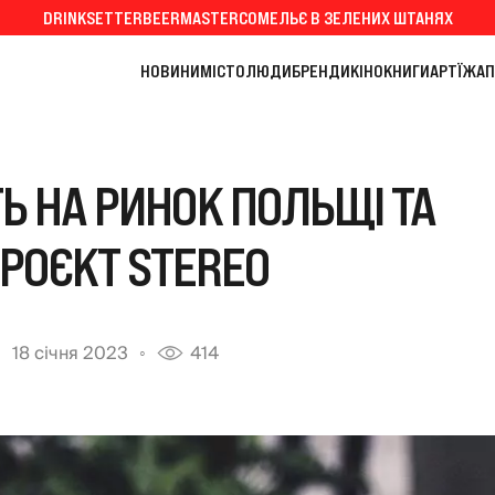
DRINKSETTER
BEERMASTER
СОМЕЛЬЄ В ЗЕЛЕНИХ ШТАНЯХ
НОВИНИ
МІСТО
ЛЮДИ
БРЕНДИ
КІНО
КНИГИ
АРТ
ЇЖА
П
 НА РИНОК ПОЛЬЩІ ТА
РОЄКТ STEREO
18 січня 2023
414