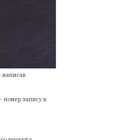
- написав
– номер запису в
ро проєкт з