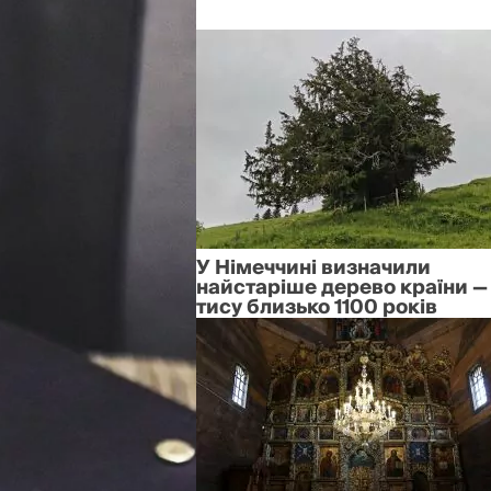
У Німеччині визначили
найстаріше дерево країни —
тису близько 1100 років