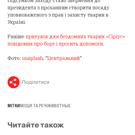
Підсумком заходу стало звернення до
президента з проханням створити посаду
уповноваженого з прав і захисту тварин в
Україні.
Раніше
притулок для бездомних тварин «Сіріус»
повідомив про борг і просить допомоги
.
Фото:
unsplash
, "
Центральний
"
Поділитися
МІТКИ
МІСЦЯ ТА РЕЧІ
ЖИВОТНЫЕ
Читайте також