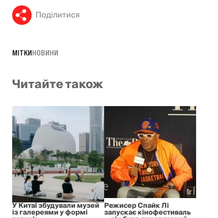
Поділитися
МІТКИ
НОВИНИ
Читайте також
У Китаї збудували музей
Режисер Спайк Лі
із галереями у формі
запускає кінофестиваль