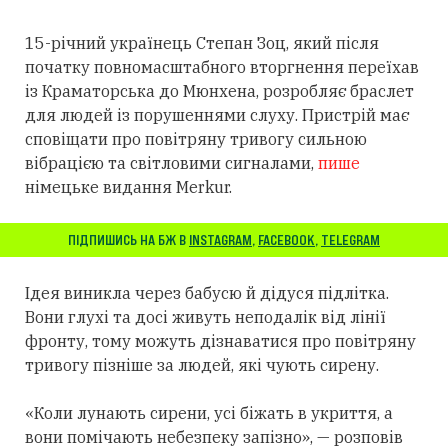
15-річний українець Степан Зоц, який після
початку повномасштабного вторгнення переїхав
із Краматорська до Мюнхена, розробляє браслет
для людей із порушеннями слуху.
Пристрій має
сповіщати про повітряну тривогу сильною
вібрацією та світловими сигналами,
пише
німецьке видання Merkur.
ПІДПИШИСЬ НА БЖ В
INSTAGRAM
,
FACEBOOK
,
TELEGRAM
Ідея виникла через бабусю й дідуся підлітка.
Вони глухі та досі живуть неподалік від лінії
фронту, тому можуть дізнаватися про повітряну
тривогу пізніше за людей, які чують сирену.
«Коли лунають сирени, усі біжать в укриття, а
вони помічають небезпеку запізно», — розповів