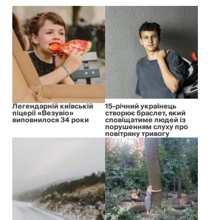
Легендарній київській
15-річний українець
піцерії «Везувіо»
створює браслет, який
виповнилося 34 роки
сповіщатиме людей із
порушенням слуху про
повітряну тривогу