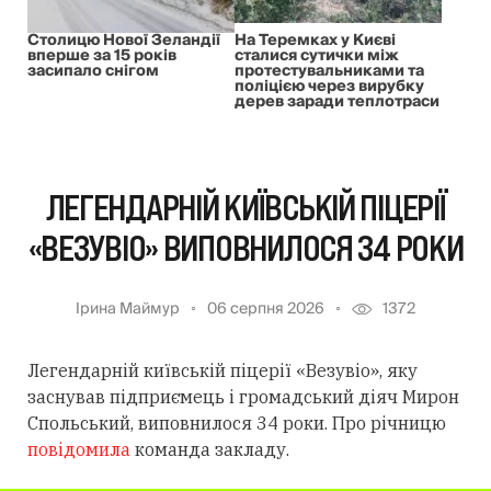
Столицю Нової Зеландії
На Теремках у Києві
вперше за 15 років
сталися сутички між
засипало снігом
протестувальниками та
поліцією через вирубку
дерев заради теплотраси
ЛЕГЕНДАРНІЙ КИЇВСЬКІЙ ПІЦЕРІЇ
«ВЕЗУВІО» ВИПОВНИЛОСЯ 34 РОКИ
Ірина Маймур
06 серпня 2026
1372
Легендарній київській піцерії «Везувіо», яку
заснував підприємець і громадський діяч Мирон
Спольський, виповнилося 34 роки. Про річницю
повідомила
команда закладу.