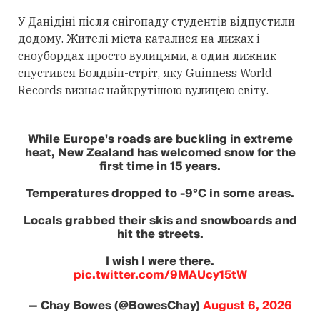
У Данідіні після снігопаду студентів відпустили
додому. Жителі міста каталися на лижах і
сноубордах просто вулицями, а один лижник
спустився Болдвін-стріт, яку Guinness World
Records визнає найкрутішою вулицею світу.
While Europe's roads are buckling in extreme
heat, New Zealand has welcomed snow for the
first time in 15 years.
Temperatures dropped to -9°C in some areas.
Locals grabbed their skis and snowboards and
hit the streets.
I wish I were there.
pic.twitter.com/9MAUcy15tW
— Chay Bowes (@BowesChay)
August 6, 2026