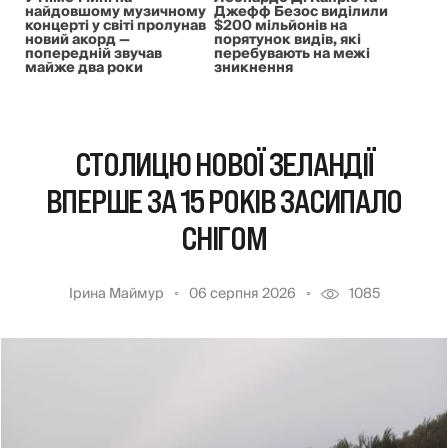
найдовшому музичному
Джефф Безос виділили
концерті у світі пролунав
$200 мільйонів на
новий акорд —
порятунок видів, які
попередній звучав
перебувають на межі
майже два роки
зникнення
СТОЛИЦЮ НОВОЇ ЗЕЛАНДІЇ
ВПЕРШЕ ЗА 15 РОКІВ ЗАСИПАЛО
СНІГОМ
Ірина Маймур
06 серпня 2026
1085