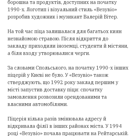
борошна та продуктів, доступних на початку
1990-х. Логотип і візуальний стиль «Везувіо»
розробив художник і музикант Валерій Вітер.
На той час піца залишалася для багатьох киян
незнайомою стравою. Після відкриття до
закладу приходили іноземці, студенти й містяни,
а біля входу утворювалися черги.
За словами Спольського, на початку 1990-х інших
піцерій у Києві не було. У «Везувіо» також
стверджують, що 1992 року заклад першим у
місті запустив доставку піци: спочатку
замовлення розвозили орендованими та
власними автомобілями.
Піцерія кілька разів змінювала адресу й
відкривала філії в інших районах міста. У 1994
році «Везувіо» почала працювати на Рейтарській.