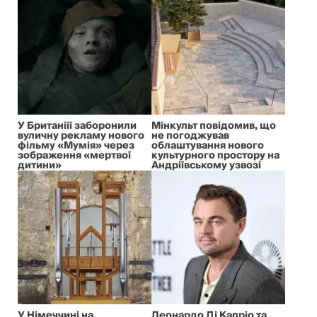
У Британіїї заборонили
Мінкульт повідомив, що
вуличну рекламу нового
не погоджував
фільму «Мумія» через
облаштування нового
зображення «мертвої
культурного простору на
дитини»
Андріївському узвозі
У Німеччині на
Леонардо Ді Капріо та