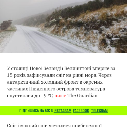
У столиці Нової Зеландії Веллінгтоні вперше за
15 років зафіксували сніг на рівні моря. Через
антарктичний холодний фронт в окремих
частинах Південного острова температура
опустилася до −9 °C,
пише
The Guardian.
ПІДПИШИСЬ НА БЖ В
INSTAGRAM
,
FACEBOOK
,
TELEGRAM
Сніг і мокрий сніг дісталися прибережної