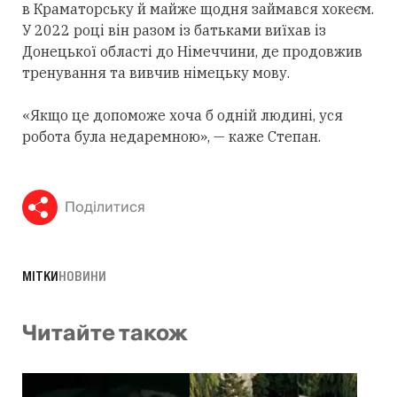
в Краматорську й майже щодня займався хокеєм.
У 2022 році він разом із батьками виїхав із
Донецької області до Німеччини, де продовжив
тренування та вивчив німецьку мову.
«Якщо це допоможе хоча б одній людині, уся
робота була недаремною», — каже Степан.
Поділитися
МІТКИ
НОВИНИ
Читайте також