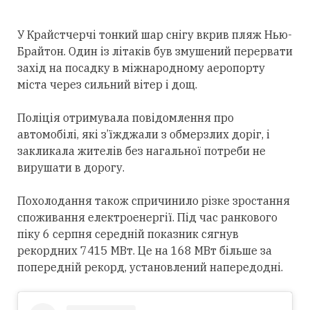
У Крайстчерчі тонкий шар снігу вкрив пляж Нью-
Брайтон. Один із літаків був змушений перервати
захід на посадку в міжнародному аеропорту
міста через сильний вітер і дощ.
Поліція отримувала повідомлення про
автомобілі, які з’їжджали з обмерзлих доріг, і
закликала жителів без нагальної потреби не
вирушати в дорогу.
Похолодання також спричинило різке зростання
споживання електроенергії. Під час ранкового
піку 6 серпня середній показник сягнув
рекордних 7415 МВт. Це на 168 МВт більше за
попередній рекорд, установлений напередодні.