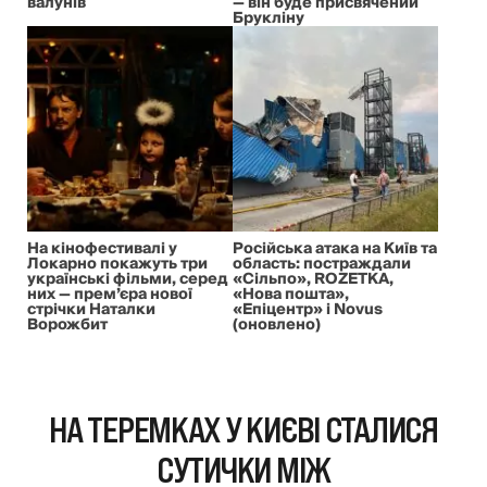
валунів
— він буде присвячений
Брукліну
На кінофестивалі у
Російська атака на Київ та
Локарно покажуть три
область: постраждали
українські фільми, серед
«Сільпо», ROZETKA,
них — прем’єра нової
«Нова пошта»,
стрічки Наталки
«Епіцентр» і Novus
Ворожбит
(оновлено)
НА ТЕРЕМКАХ У КИЄВІ СТАЛИСЯ
СУТИЧКИ МІЖ