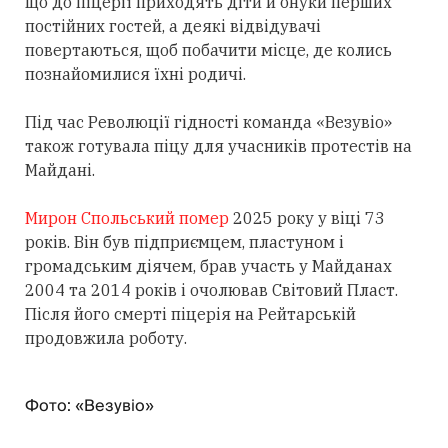
що до піцерії приходять діти й онуки перших
постійних гостей, а деякі відвідувачі
повертаються, щоб побачити місце, де колись
познайомилися їхні родичі.
Під час Революції гідності команда «Везувіо»
також готувала піцу для учасників протестів на
Майдані.
Мирон Спольський помер
2025 року у віці 73
років. Він був підприємцем, пластуном і
громадським діячем, брав участь у Майданах
2004 та 2014 років і очолював Світовий Пласт.
Після його смерті піцерія на Рейтарській
продовжила роботу.
Фото: «Везувіо»