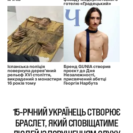
готелю «Градецький»
Іспанська поліція
Бренд GUNIA створив
повернула дерев’яний
проєкт до Дня
рельєф XVI століття,
Незалежності,
викрадений з монастиря
присвячений абетці
16 років тому
Георгія Нарбута
15-РІЧНИЙ УКРАЇНЕЦЬ СТВОРЮЄ
БРАСЛЕТ, ЯКИЙ СПОВІЩАТИМЕ