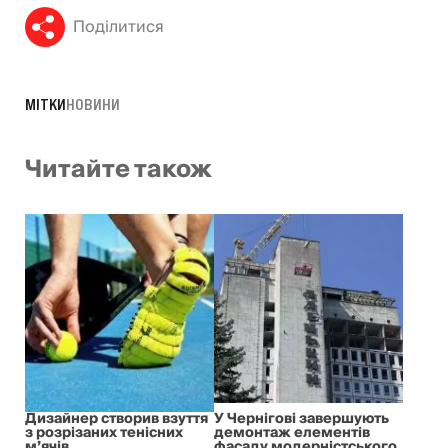
Поділитися
МІТКИ
НОВИНИ
Читайте також
Дизайнер створив взуття
У Чернігові завершують
з розрізаних тенісних
демонтаж елементів
м’ячів
фасаду модерністського