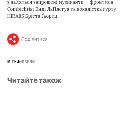
з’являться запрошені музиканти — фронтмен
Combichrist Енді ЛаПлегуа та вокалістка гурту
HIRAES Брітта Ґьортц.
Поділитися
МІТКИ
НОВИНИ
Читайте також