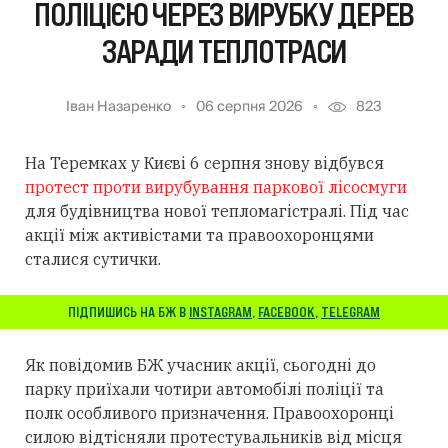
ПОЛІЦІЄЮ ЧЕРЕЗ ВИРУБКУ ДЕРЕВ
ЗАРАДИ ТЕПЛОТРАСИ
Іван Назаренко
06 серпня 2026
823
На Теремках у Києві 6 серпня знову відбувся
протест проти вирубування паркової лісосмуги
для будівництва нової тепломагістралі. Під час
акції між активістами та правоохоронцями
сталися сутички.
ПІДПИШИСЬ НА БЖ В
INSTAGRAM
,
FACEBOOK
,
TELEGRAM
Як повідомив БЖ учасник акції, сьогодні до
парку приїхали чотири автомобілі поліції та
полк особливого призначення. Правоохоронці
силою відтісняли протестувальників від місця