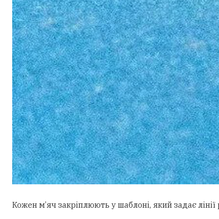
Кожен м’яч закріплюють у шаблоні, який задає лінії 