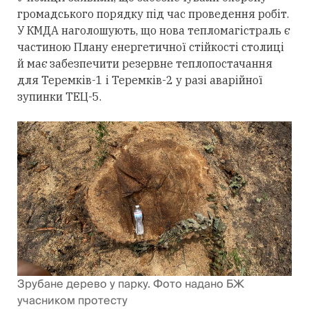
громадського порядку під час проведення робіт.
У КМДА наголошують, що нова тепломагістраль є
частиною Плану енергетичної стійкості столиці
й має забезпечити резервне теплопостачання
для Теремків-1 і Теремків-2 у разі аварійної
зупинки ТЕЦ-5.
Зрубане дерево у парку. Фото надано БЖ
учасником протесту