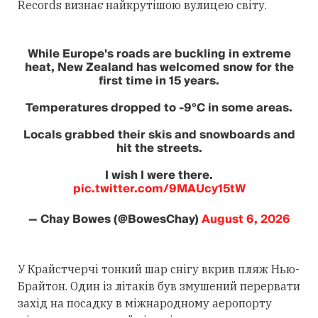
Records визнає найкрутішою вулицею світу.
While Europe's roads are buckling in extreme
heat, New Zealand has welcomed snow for the
first time in 15 years.
Temperatures dropped to -9°C in some areas.
Locals grabbed their skis and snowboards and
hit the streets.
I wish I were there.
pic.twitter.com/9MAUcy15tW
— Chay Bowes (@BowesChay)
August 6, 2026
У Крайстчерчі тонкий шар снігу вкрив пляж Нью-
Брайтон. Один із літаків був змушений перервати
захід на посадку в міжнародному аеропорту