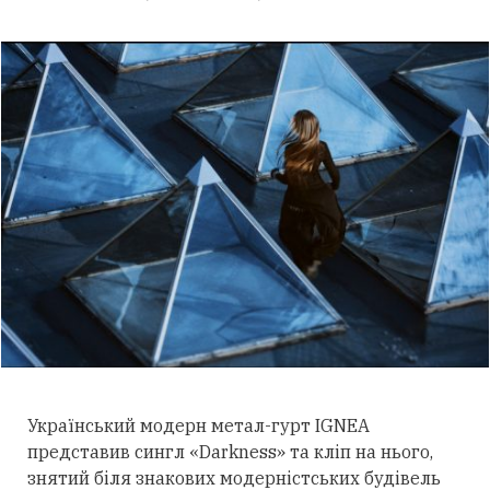
Український модерн метал-гурт IGNEA
представив сингл «Darkness» та кліп на нього,
знятий біля знакових модерністських будівель