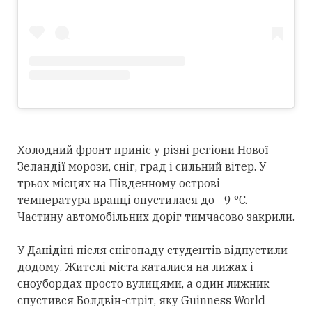
Холодний фронт приніс у різні регіони Нової
Зеландії морози, сніг, град і сильний вітер. У
трьох місцях на Південному острові
температура вранці опустилася до −9 °C.
Частину автомобільних доріг тимчасово закрили.
У Данідіні після снігопаду студентів відпустили
додому. Жителі міста каталися на лижах і
сноубордах просто вулицями, а один лижник
спустився Болдвін-стріт, яку Guinness World