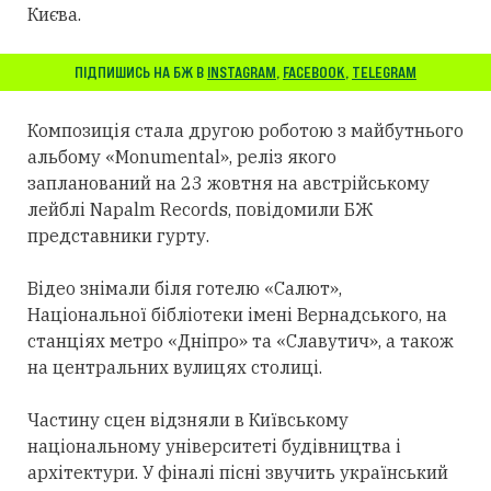
Києва.
ПІДПИШИСЬ НА БЖ В
INSTAGRAM
,
FACEBOOK
,
TELEGRAM
Композиція стала другою роботою з майбутнього
альбому «Monumental», реліз якого
запланований на 23 жовтня на австрійському
лейблі Napalm Records, повідомили БЖ
представники гурту.
Відео знімали біля готелю «Салют»,
Національної бібліотеки імені Вернадського, на
станціях метро «Дніпро» та «Славутич», а також
на центральних вулицях столиці.
Частину сцен відзняли в Київському
національному університеті будівництва і
архітектури. У фіналі пісні звучить український