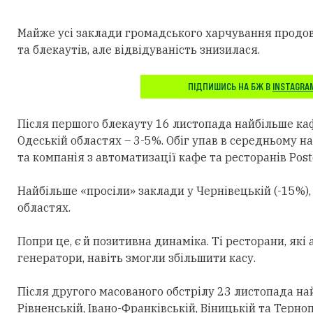
Майже усі заклади громадського харчування продов
та блекаутів, але відвідуваність знизилася.
ПІДПИШИСЬ НА БЖ В
INSTAGRA
Після першого блекауту 16 листопада найбільше каф
Одеській областях – 3-5%. Обіг упав в середньому н
та компанія з автоматизації кафе та ресторанів Poste
Найбільше «просіли» заклади у Чернівецькій (-15%),
областях.
Попри це, є й позитивна динаміка. Ті ресторани, як
генератори, навіть змогли збільшити касу.
Після другого масованого обстрілу 23 листопада на
Рівненській, Івано-Франківській, Віницькій та Терно