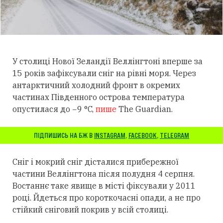
У столиці Нової Зеландії Веллінгтоні вперше за
15 років зафіксували сніг на рівні моря. Через
антарктичний холодний фронт в окремих
частинах Південного острова температура
опустилася до −9 °C,
пише
The Guardian.
ПІДПИШИСЬ НА БЖ В
INSTAGRAM
,
FACEBOOK
,
TELEGRAM
Сніг і мокрий сніг дісталися прибережної
частини Веллінгтона після полудня 4 серпня.
Востаннє таке явище в місті фіксували у 2011
році. Йдеться про короткочасні опади, а не про
стійкий сніговий покрив у всій столиці.