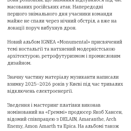
масованих російських атак. Напередодні
першого знімального дня учасники команди
майже не спали через нічний обстріл, а вже на
локації поруч вибухнув дрон.
Новий альбом IGNEA «Monumental» присвячений
темі ностальгії та натхнений модерністською
архітектурою, ретрофутуризмом і промисловим
дизайном.
Значну частину матеріалу музиканти написали
взимку 2025–2026 років у Києві під час тривалих
відключень електроенергії.
Зведення і мастеринг платівки виконав
номінований на «Греммі» продюсер Якоб Хансен,
відомий співпрацею з DELAIN, Amaranthe, Arch
Enemy, Amon Amarth та Epica. На альбомі також