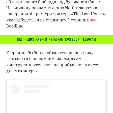
облаштованого білборда над бульваром Сансет.
Незвичайну рекламну акцію Netflix запустив
напередодні прем'єри трилера «The Last House»,
яка відбудеться на стримінгу 9 серпня,
пише
Deadline.
ПІДПИШИСЬ НА БЖ В
INSTAGRAM
,
FACEBOOK
,
TELEGRAM
Усередині білборда облаштували невелику
вітальню з панорамним вікном, а сама
конструкція розташована приблизно на висоті
дев'яти метрів.