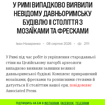
У РИМІ ВИПАДКОВО ВИЯВИЛИ
НЕВІДОМУ ДАВНЬОРИМСЬКУ
БУДІВЛЮ II СТОЛІТТЯ З
МОЗАЇКАМИ ТА ФРЕСКАМИ
Іван Назаренко
08 серпня 2026
2111
У Римі під час робіт із укріплення стародавньої
стіни на Целійському пагорбі археологи
випадково виявили залишки великої
давньоримської будівлі. Комплекс прикрашений
мозаїками, фресками та розписними стелями й
датується II століттям нашої ери,
повідомляє
Associated Press.
ПІДПИШИСЬ НА БЖ В
INSTAGRAM
,
FACEBOOK
,
TELEGRAM