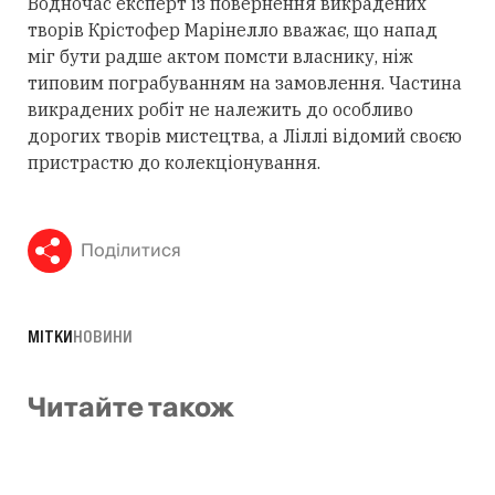
Водночас експерт із повернення викрадених
творів Крістофер Марінелло вважає, що напад
міг бути радше актом помсти власнику, ніж
типовим пограбуванням на замовлення. Частина
викрадених робіт не належить до особливо
дорогих творів мистецтва, а Ліллі відомий своєю
пристрастю до колекціонування.
Поділитися
МІТКИ
НОВИНИ
Читайте також