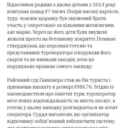
Відпочинок родини з двома дітьми у 2024 році
коштував понад €7 тисяч. Попри високу вартість
туру, чоловік щоранку був змушений брати
участь у «перегонах» за вільними шезлонгами,
але марно. Через це його діти були змушені
лежати просто на бетонному покритті. Позивач
стверджував, що персонал готелю та
представники туроператора ігнорували його
скарги та не вживали заходів, хоча це
порушувало правила самого закладу.
Районний суд Ганновера став на бік туриста і
призначив виплату в розмірі €986,70. Згідно із
законодавством про пакетні тури, туроператор
несе повну відповідальність за якість послуг, а
готель у цьому випадку розглядається як агент
оператора. Суддя наголосив, що організатор
відпочинку зобов'язаний забезпечити систему,
яка підтримує розумне співвідношення між