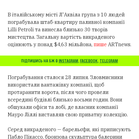
В італійському місті Л'Аквіла група з 10 людей
пограбувала штаб-квартиру паливної компанії
Lilli Petroli та винесла близько 30 творів
мистецтва. Загальну вартість викраденого
оцінюють у понад $4,63 мільйона,
пише
ARTnews.
ПІДПИШИСЬ НА БЖ В
INSTAGRAM
,
FACEBOOK
,
TELEGRAM
Пограбування сталося 28 липня. Зловмисники
використали вантажівку компанії, щоб
протаранити ворота, після чого провели
всередині будівлі близько восьми годин. Вони
обшукали офіси та лобі, де власник компанії
Мауро Ліллі виставляв свою приватну колекцію.
Серед викраденого — барельєфи, які приписують
Пабло Пікассо, бронзова скульптура балерини