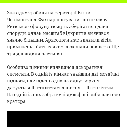
Знахідку зробили на території Вілли
Челімонтана. Фахівці очікували, що поблизу
Римського форуму можуть зберігатися давні
споруди, однак масштаб відкриття виявився
значно більшим. Археологи вже виявили вісім
приміщень, п'ять із яких розкопали повністю. Ще
три дослідили частково.
Особливо цінними виявилися декоративні
елементи. В одній із кімнат знайшли дві мозаїчні
підлоги, накладені одна на одну: верхня
датується III століттям, а нижня — II століттям.
На одній із них зображені дельфін і риби навколо
кратера.