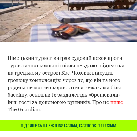
Німецький турист виграв судовий позов проти
туристичної компанії після невдалої відпустки
на грецькому острові Кос. Чоловік відсудив
грошову компенсацію через те, що він та його
родина не могли скористатися лежаками біля
басейну, оскільки їх заздалегідь «бронювали»
інші гості за допомогою рушників. Про це
пише
The Guardian.
ПІДПИШИСЬ НА БЖ В
INSTAGRAM
,
FACEBOOK
,
TELEGRAM