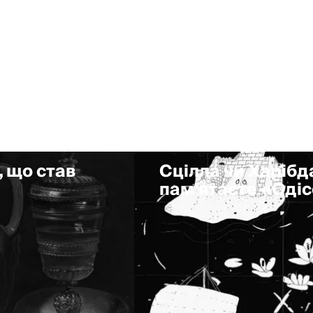
, що став
Сцілла чи Харібда
пам'ятаєте «Оді