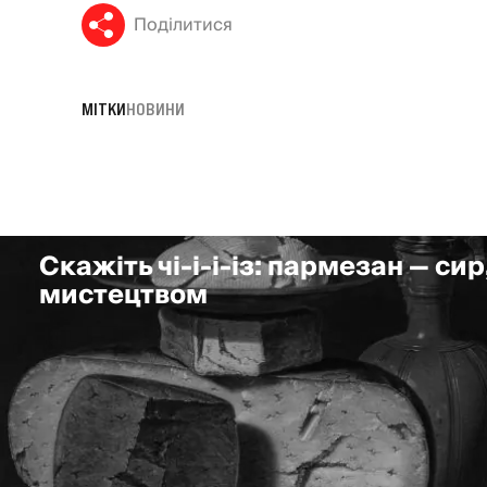
Поділитися
МІТКИ
НОВИНИ
Скажіть чі-і-і-із: пармезан — сир
мистецтвом