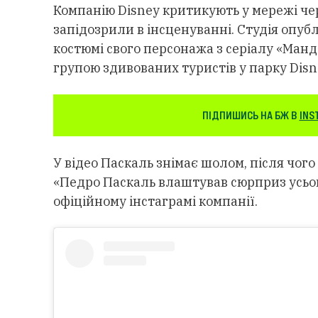
Компанію Disney критикують у мережі че
запідозрили в інсценуванні. Студія опуб
костюмі свого персонажа з серіалу «Манд
групою здивованих туристів у парку Disn
ПІДПИШИСЬ НА БЖ В
INS
У відео Паскаль знімає шолом, після чог
«Педро Паскаль влаштував сюрприз усьог
офіційному інстаграмі компанії.