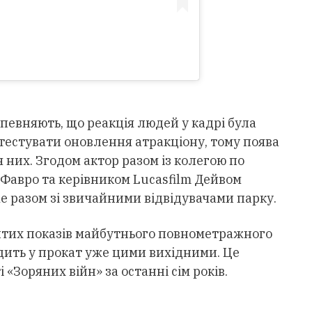
певняють, що реакція людей у кадрі була
тестувати оновлення атракціону, тому поява
 них. Згодом актор разом із колегою по
 Фавро та керівником Lucasfilm Дейвом
е разом зі звичайними відвідувачами парку.
итих показів майбутнього повнометражного
дить у прокат уже цими вихідними. Це
«Зоряних війн» за останні сім років.