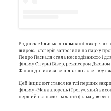
Водночас близькі до компанії джерела за
щирою. Блогерів запросили до парку про
Педро Паскаля стала несподіванкою і для
фільму Сігурні Вівер, режисером Джоном
Філоні дивилися вечірнє світлове шоу вж
Цей інцидент стався на тлі перших закр
фільму «Мандалорець і Ґроґу», який вихо
перший повнометражний фільм у всесвіті 