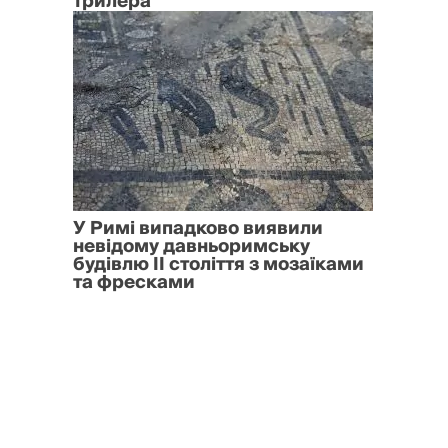
трилера
У Римі випадково виявили
невідому давньоримську
будівлю II століття з мозаїками
та фресками