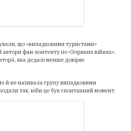
сували, що «випадковими туристами»
й автори фан-контенту по «Зоряних війнах».
торії, яка дедалі менше довіряє
мо й не називала групу випадковими
подали так, ніби це був спонтанний момент.