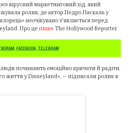
рез вірусний маркетинговий хід, який
лікувала ролик, де актор Педро Паскаль у
алорець» неочікувано з'являється перед
eyland. Про це
пише
The Hollywood Reporter.
TAGRAM
,
FACEBOOK
,
TELEGRAM
о люди починають емоційно кричати й радіти.
о життя у Disneyland», — підписали ролик в