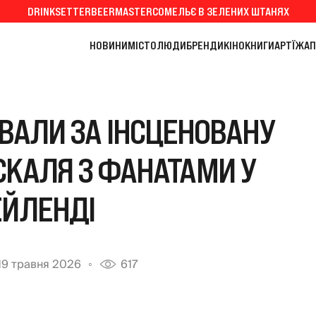
DRINKSETTER
BEERMASTER
СОМЕЛЬЄ В ЗЕЛЕНИХ ШТАНЯХ
НОВИНИ
МІСТО
ЛЮДИ
БРЕНДИ
КІНО
КНИГИ
АРТ
ЇЖА
П
ВАЛИ ЗА ІНСЦЕНОВАНУ
СКАЛЯ З ФАНАТАМИ У
ЕЙЛЕНДІ
19 травня 2026
617