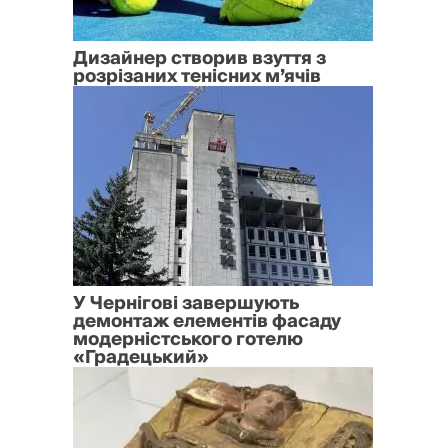
Дизайнер створив взуття з
розрізаних тенісних м’ячів
У Чернігові завершують
демонтаж елементів фасаду
модерністського готелю
«Градецький»