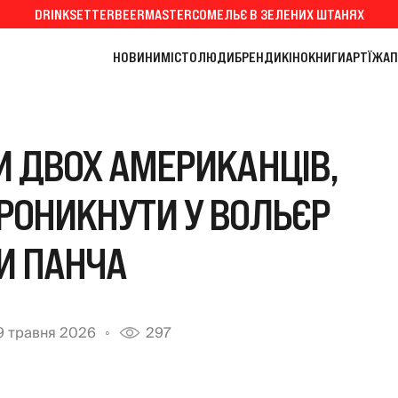
DRINKSETTER
BEERMASTER
СОМЕЛЬЄ В ЗЕЛЕНИХ ШТАНЯХ
НОВИНИ
МІСТО
ЛЮДИ
БРЕНДИ
КІНО
КНИГИ
АРТ
ЇЖА
П
И ДВОХ АМЕРИКАНЦІВ,
РОНИКНУТИ У ВОЛЬЄР
И ПАНЧА
9 травня 2026
297