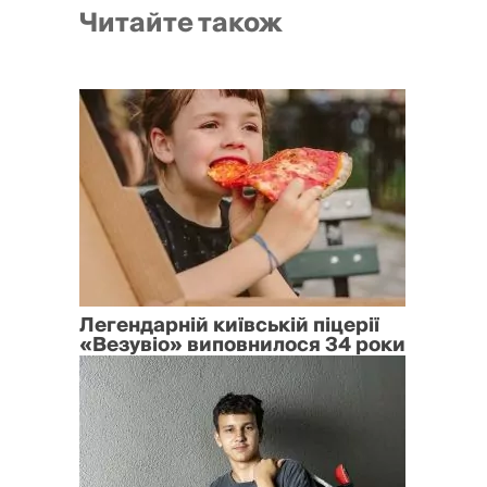
Читайте також
Легендарній київській піцерії
«Везувіо» виповнилося 34 роки