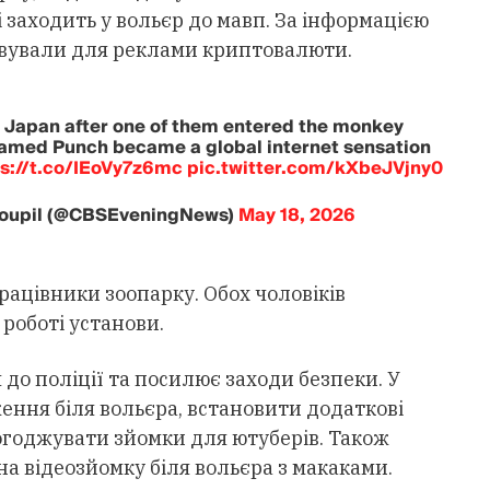
і заходить у вольєр до мавп. За інформацією
овували для реклами криптовалюти.
 Japan after one of them entered the monkey
amed Punch became a global internet sensation
ps://t.co/IEoVy7z6mc
pic.twitter.com/kXbeJVjny0
koupil (@CBSEveningNews)
May 18, 2026
ацівники зоопарку. Обох чоловіків
роботі установи.
 до поліції та посилює заходи безпеки. У
ння біля вольєра, встановити додаткові
огоджувати зйомки для ютуберів. Також
на відеозйомку біля вольєра з макаками.