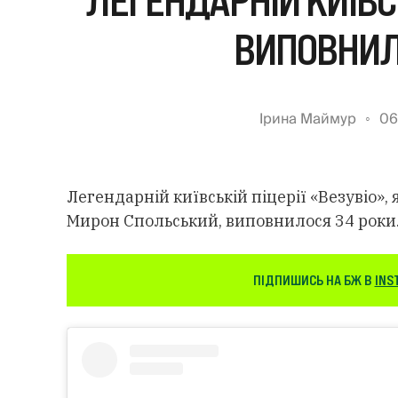
ЛЕГЕНДАРНІЙ КИЇВСЬ
ВИПОВНИЛ
Ірина Маймур
06
Легендарній київській піцерії «Везувіо»,
Мирон Спольський, виповнилося 34 роки
ПІДПИШИСЬ НА БЖ В
INS