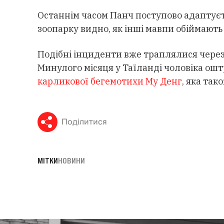
Останнім часом Панч поступово адаптуєт
зоопарку видно, як інші мавпи обіймають
Подібні інциденти вже траплялися через
Минулого місяця у Таїланді чоловіка ош
карликової бегемотихи Му Денг
, яка так
Поділитися
МІТКИ
НОВИНИ