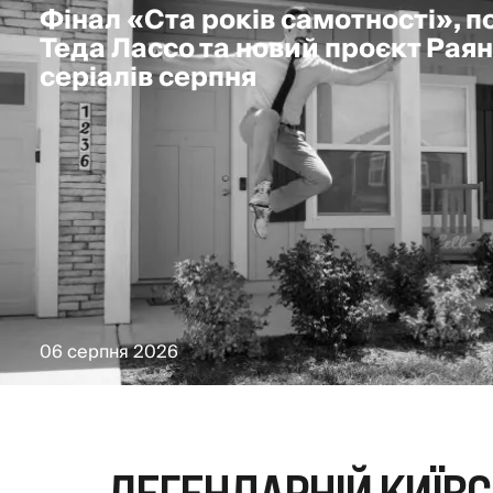
Фінал «Ста років самотності», 
Теда Лассо та новий проєкт Раян
серіалів серпня
06 серпня 2026