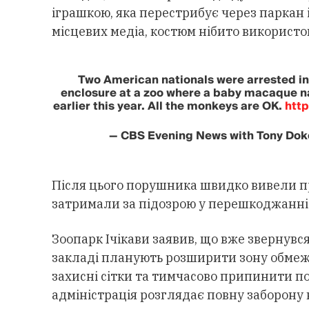
іграшкою, яка перестрибує через паркан 
місцевих медіа, костюм нібито використ
Two American nationals were arrested in
enclosure at a zoo where a baby macaque n
earlier this year. All the monkeys are OK.
htt
— CBS Evening News with Tony Do
Після цього порушника швидко вивели пр
затримали за підозрою у перешкоджанні 
Зоопарк Ічікави заявив, що вже звернувся
закладі планують розширити зону обмеже
захисні сітки та тимчасово припинити п
адміністрація розглядає повну заборону 