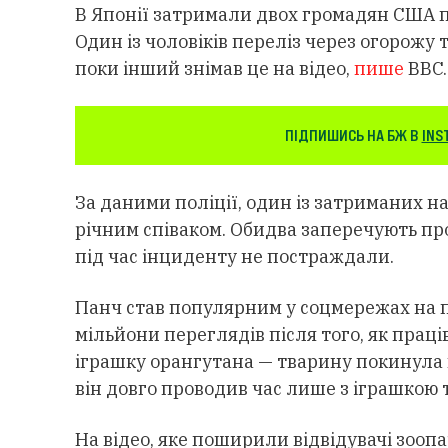
В Японії затримали двох громадян США пі
Один із чоловіків переліз через огорожу 
поки інший знімав це на відео,
пише
BBC.
ПІДПИШИСЬ НА БЖ В
INS
За даними поліції, один із затриманих н
річним співаком. Обидва заперечують пр
під час інциденту не постраждали.
Панч став популярним у соцмережах на п
мільйони переглядів після того, як прац
іграшку орангутана — тварину покинула 
він довго проводив час лише з іграшкою 
На відео, яке поширили відвідувачі зооп