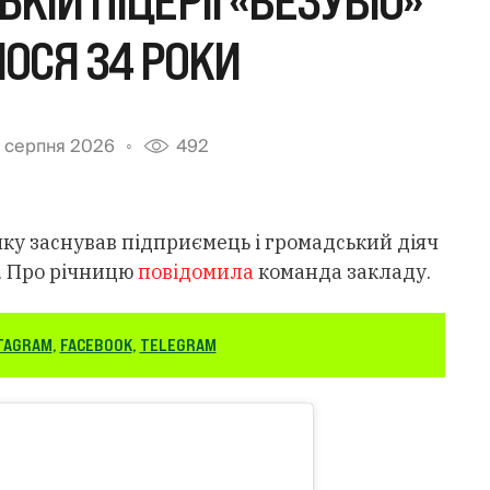
КІЙ ПІЦЕРІЇ «ВЕЗУВІО»
ОСЯ 34 РОКИ
 серпня 2026
492
 яку заснував підприємець і громадський діяч
. Про річницю
повідомила
команда закладу.
TAGRAM
,
FACEBOOK
,
TELEGRAM