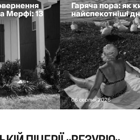
повернення
Гаряча пора: як 
а Мерфі: 13
найспекотніші дні
06 серпня 2026