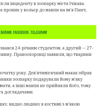
сля інциденту в зоопарку міста Ічікава.
та проник у вольєр до мавпи на ім’я Панч,
TAGRAM
,
FACEBOOK
,
TELEGRAM
азвався 24-річним студентом, а другий — 27-
овину. Правоохоронці заявили, що тварини
очатку року. Дев’ятимісячний макак зібрав
івники зоопарку подарували йому м’яку
мати, а інші мавпи не прийняли його, тому
та доглядачами.
арку, видно людину в костюмі з м’якою