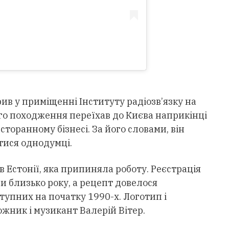
ив у приміщенні Інституту радіозв’язку на
го походження переїхав до Києва наприкінці
есторанному бізнесі. За його словами, він
атися однодумці.
в Естонії, яка припиняла роботу. Реєстрація
и близько року, а рецепт довелося
тупних на початку 1990-х. Логотип і
ожник і музикант Валерій Вітер.