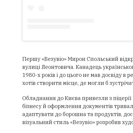
Першу «Везувіо» Мирон Спольський відкр
вулиці Леонтовича. Канадець українсько
1980-х років і до цього не мав досвіду в р
хотів створити місце, де могли б зустріч
Обладнання до Києва привезли з піцерії 
бізнесу й оформлення документів тривал
адаптувати до борошна та продуктів, дос
візуальний стиль «Везувіо» розробив худ