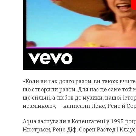
«Коли ви так довго разом, ви також вчите
що створили разом. Для нас це саме той
ще сильні, а любов до музики, нашої істо
незмінною», — написали Лене, Рене й Сор
Aqua заснували в Копенгагені у 1995 роц
Нюстрьом, Рене Діф, Сорен Растед і Клаус