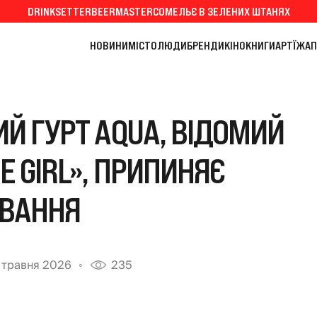
DRINKSETTER
BEERMASTER
СОМЕЛЬЄ В ЗЕЛЕНИХ ШТАНЯХ
НОВИНИ
МІСТО
ЛЮДИ
БРЕНДИ
КІНО
КНИГИ
АРТ
ЇЖА
П
Й ГУРТ AQUA, ВІДОМИЙ
E GIRL», ПРИПИНЯЄ
УВАННЯ
 травня 2026
235