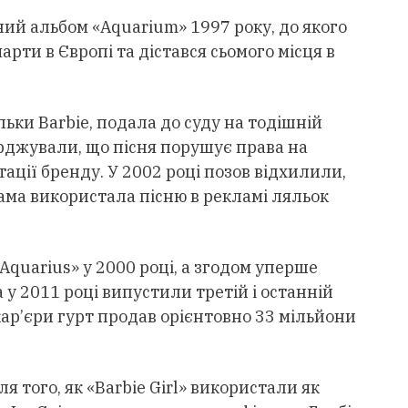
ий альбом «Aquarium» 1997 року, до якого
чарти в Європі та дістався сьомого місця в
льки Barbie, подала до суду на тодішній
ерджували, що пісня порушує права на
ації бренду. У 2002 році позов відхилили,
ама використала пісню в рекламі ляльок
Aquarius» у 2000 році, а згодом уперше
а у 2011 році випустили третій і останній
кар’єри гурт продав орієнтовно 33 мільйони
ля того, як «Barbie Girl» використали як