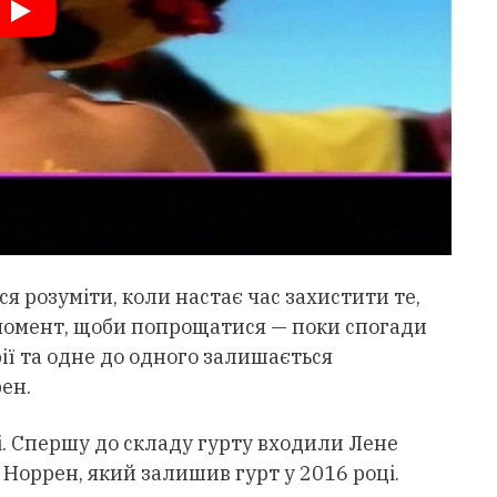
ся розуміти, коли настає час захистити те,
 момент, щоби попрощатися — поки спогади
рії та одне до одного залишається
ен.
і. Спершу до складу гурту входили Лене
 Норрен, який залишив гурт у 2016 році.