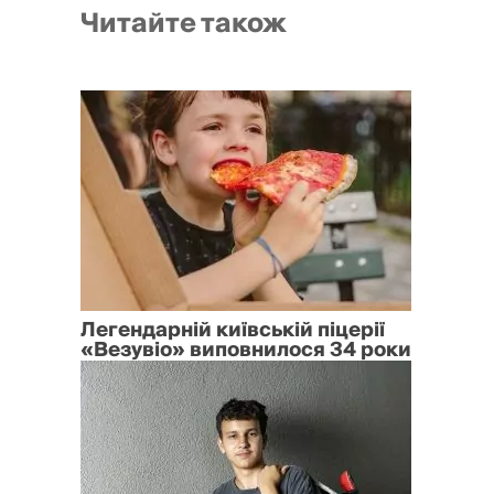
Читайте також
Легендарній київській піцерії
«Везувіо» виповнилося 34 роки