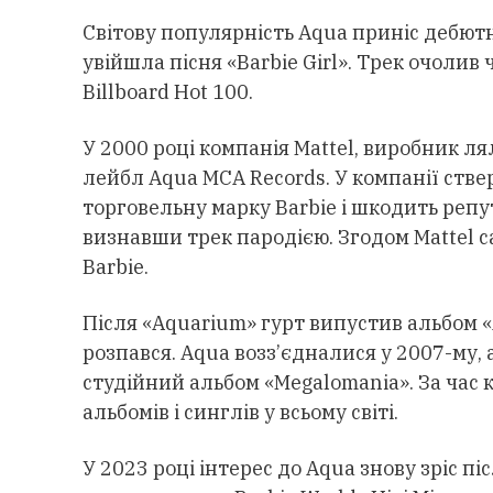
Світову популярність Aqua приніс дебютн
увійшла пісня «Barbie Girl». Трек очолив 
Billboard Hot 100.
У 2000 році компанія Mattel, виробник ля
лейбл Aqua MCA Records. У компанії ств
торговельну марку Barbie і шкодить репут
визнавши трек пародією. Згодом Mattel с
Barbie.
Після «Aquarium» гурт випустив альбом «
розпався. Aqua возз’єдналися у 2007-му, 
студійний альбом «Megalomania». За час 
альбомів і синглів у всьому світі.
У 2023 році інтерес до Aqua знову зріс піс