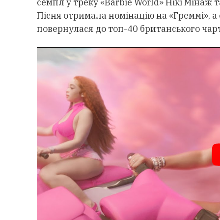
семпл у треку «Barbie World» Нікі Мінаж т
Пісня отримала номінацію на «Греммі», а 
повернулася до топ-40 британського чарт