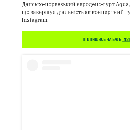
Дансько-норвезький євроденс-гурт Aqua, в
що завершує діяльність як концертний г
Instagram.
ПІДПИШИСЬ НА БЖ В
INS