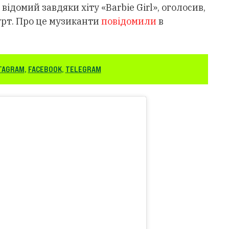
ідомий завдяки хіту «Barbie Girl», оголосив,
урт. Про це музиканти
повідомили
в
TAGRAM
,
FACEBOOK
,
TELEGRAM