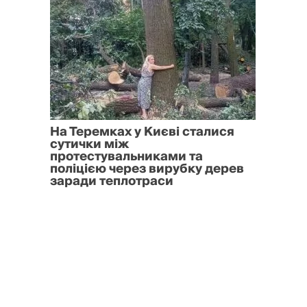
На Теремках у Києві сталися
сутички між
протестувальниками та
поліцією через вирубку дерев
заради теплотраси