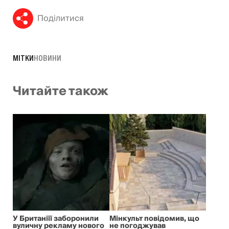
Поділитися
МІТКИ
НОВИНИ
Читайте також
У Британіїї заборонили
Мінкульт повідомив, що
вуличну рекламу нового
не погоджував