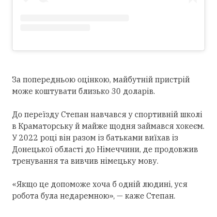
За попередньою оцінкою, майбутній пристрій
може коштувати близько 30 доларів.
До переїзду Степан навчався у спортивній школі
в Краматорську й майже щодня займався хокеєм.
У 2022 році він разом із батьками виїхав із
Донецької області до Німеччини, де продовжив
тренування та вивчив німецьку мову.
«Якщо це допоможе хоча б одній людині, уся
робота була недаремною», — каже Степан.