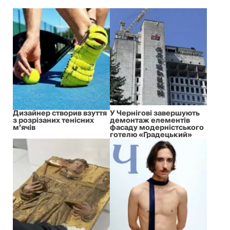
Дизайнер створив взуття
У Чернігові завершують
з розрізаних тенісних
демонтаж елементів
м’ячів
фасаду модерністського
готелю «Градецький»