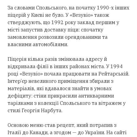
За словами Спольського, на початку 1990-х інших
піцерій у Києві не було. У «Везувіо» також
стверджують, що 1992 року заклад першим у
місті запустив доставку піци: спочатку
замовлення розвозили орендованими та
власними автомобілями.
Піцерія кілька разів змінювала адресу й
відкривала філії в інших районах міста. У 1994
році «Везувіо» почала працювати на Рейтарській.
Інтер’єр невеликого приміщення збирали з
матеріалів, які вдавалося знайти в умовах
дефіциту: стіни прикрасили антикварними
тарілками з колекції Спольського та вітражем у
стилі Георгія Нарбута.
Основою меню став рецепт, який потрапив з
Італії до Канади, а згодом — до України. На сайті