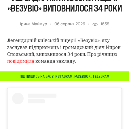
«ВЕЗУВІО» ВИПОВНИЛОСЯ 34 РОКИ
Ірина Маймур
06 серпня 2026
1658
Легендарній київській піцерії «Везувіо», яку
заснував підприємець і громадський діяч Мирон
Спольський, виповнилося 34 роки. Про річницю
повідомила
команда закладу.
ПІДПИШИСЬ НА БЖ В
INSTAGRAM
,
FACEBOOK
,
TELEGRAM