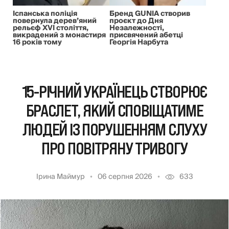
Іспанська поліція
Бренд GUNIA створив
повернула дерев’яний
проєкт до Дня
рельєф XVI століття,
Незалежності,
викрадений з монастиря
присвячений абетці
16 років тому
Георгія Нарбута
15-РІЧНИЙ УКРАЇНЕЦЬ СТВОРЮЄ
БРАСЛЕТ, ЯКИЙ СПОВІЩАТИМЕ
ЛЮДЕЙ ІЗ ПОРУШЕННЯМ СЛУХУ
ПРО ПОВІТРЯНУ ТРИВОГУ
Ірина Маймур
06 серпня 2026
633