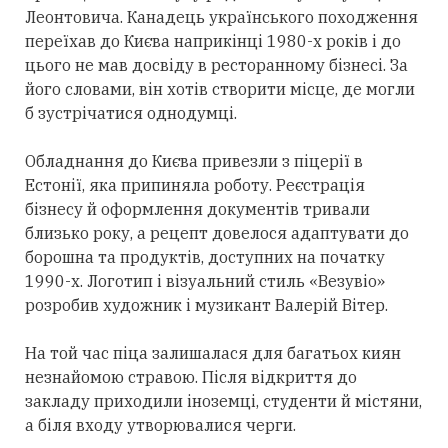
Леонтовича. Канадець українського походження
переїхав до Києва наприкінці 1980-х років і до
цього не мав досвіду в ресторанному бізнесі. За
його словами, він хотів створити місце, де могли
б зустрічатися однодумці.
Обладнання до Києва привезли з піцерії в
Естонії, яка припиняла роботу. Реєстрація
бізнесу й оформлення документів тривали
близько року, а рецепт довелося адаптувати до
борошна та продуктів, доступних на початку
1990-х. Логотип і візуальний стиль «Везувіо»
розробив художник і музикант Валерій Вітер.
На той час піца залишалася для багатьох киян
незнайомою стравою. Після відкриття до
закладу приходили іноземці, студенти й містяни,
а біля входу утворювалися черги.