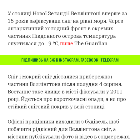
У столиці Нової Зеландії Веллінгтоні вперше за
15 років зафіксували сніг на рівні моря. Через
антарктичний холодний фронт в окремих
частинах Південного острова температура
опустилася до −9 °C,
пише
The Guardian.
ПІДПИШИСЬ НА БЖ В
INSTAGRAM
,
FACEBOOK
,
TELEGRAM
Сніг і мокрий сніг дісталися прибережної
частини Веллінгтона після полудня 4 серпня.
Востаннє таке явище в місті фіксували у 2011
році. Йдеться про короткочасні опади, а не про
стійкий сніговий покрив у всій столиці.
Офісні працівники виходили з будівель, щоб
побачити рідкісний для Веллінгтона сніг, а
містяни публікували фото й відео в соцмережах.