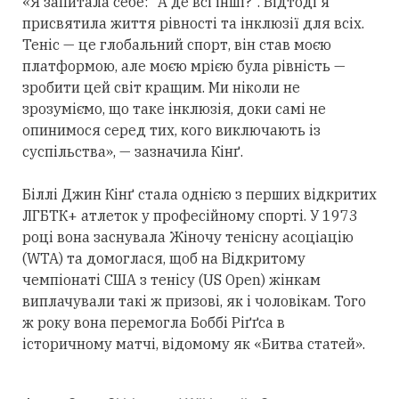
«Я запитала себе: "А де всі інші?". Відтоді я
присвятила життя рівності та інклюзії для всіх.
Теніс — це глобальний спорт, він став моєю
платформою, але моєю мрією була рівність —
зробити цей світ кращим. Ми ніколи не
зрозуміємо, що таке інклюзія, доки самі не
опинимося серед тих, кого виключають із
суспільства», — зазначила Кінґ.
Біллі Джин Кінґ стала однією з перших відкритих
ЛГБТК+ атлеток у професійному спорті. У 1973
році вона заснувала Жіночу тенісну асоціацію
(WTA) та домоглася, щоб на Відкритому
чемпіонаті США з тенісу (US Open) жінкам
виплачували такі ж призові, як і чоловікам. Того
ж року вона перемогла Боббі Ріґґса в
історичному матчі, відомому як «Битва статей».