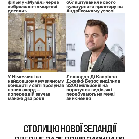
фільму «Мумія» через
облаштування нового
зображення «мертвої
культурного простору на
дитини»
Андріївському узвозі
У Німеччині на
Леонардо Ді Капріо та
найдовшому музичному
Джефф Безос виділили
концерті у світі пролунав
$200 мільйонів на
новий акорд —
порятунок видів, які
попередній звучав
перебувають на межі
майже два роки
зникнення
СТОЛИЦЮ НОВОЇ ЗЕЛАНДІЇ