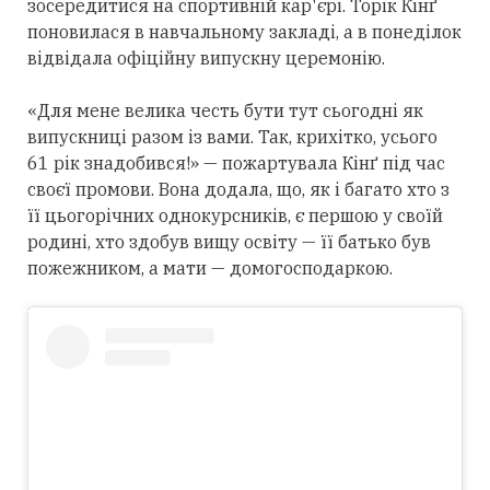
зосередитися на спортивній кар'єрі. Торік Кінґ
поновилася в навчальному закладі, а в понеділок
відвідала офіційну випускну церемонію.
«Для мене велика честь бути тут сьогодні як
випускниці разом із вами. Так, крихітко, усього
61 рік знадобився!» — пожартувала Кінґ під час
своєї промови. Вона додала, що, як і багато хто з
її цьогорічних однокурсників, є першою у своїй
родині, хто здобув вищу освіту — її батько був
пожежником, а мати — домогосподаркою.