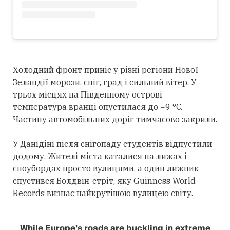
Холодний фронт приніс у різні регіони Нової
Зеландії морози, сніг, град і сильний вітер. У
трьох місцях на Південному острові
температура вранці опустилася до −9 °C.
Частину автомобільних доріг тимчасово закрили.
У Данідіні після снігопаду студентів відпустили
додому. Жителі міста каталися на лижах і
сноубордах просто вулицями, а один лижник
спустився Болдвін-стріт, яку Guinness World
Records визнає найкрутішою вулицею світу.
While Europe's roads are buckling in extreme