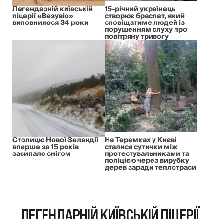
Легендарній київській
15-річний українець
піцерії «Везувіо»
створює браслет, який
виповнилося 34 роки
сповіщатиме людей із
порушенням слуху про
повітряну тривогу
Столицю Нової Зеландії
На Теремках у Києві
вперше за 15 років
сталися сутички між
засипало снігом
протестувальниками та
поліцією через вирубку
дерев заради теплотраси
ЛЕГЕНДАРНІЙ КИЇВСЬКІЙ ПІЦЕРІЇ