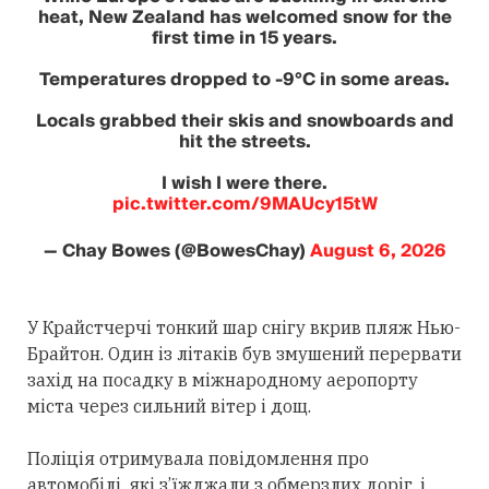
heat, New Zealand has welcomed snow for the
first time in 15 years.
Temperatures dropped to -9°C in some areas.
Locals grabbed their skis and snowboards and
hit the streets.
I wish I were there.
pic.twitter.com/9MAUcy15tW
— Chay Bowes (@BowesChay)
August 6, 2026
У Крайстчерчі тонкий шар снігу вкрив пляж Нью-
Брайтон. Один із літаків був змушений перервати
захід на посадку в міжнародному аеропорту
міста через сильний вітер і дощ.
Поліція отримувала повідомлення про
автомобілі, які з’їжджали з обмерзлих доріг, і