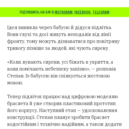
ПІДПИШИСЬ НА БЖ В
INSTAGRAM
,
FACEBOOK
,
TELEGRAM
Ідея виникла через бабусю й дідуся підлітка.
Вони глухі та досі живуть неподалік від лінії
фронту, тому можуть дізнаватися про повітряну
тривогу пізніше за людей, які чують сирену.
«Коли лунають сирени, усі біжать в укриття, а
вони помічають небезпеку запізно», — розповів
Степан. Із бабусею він спілкується жестовою
мовою.
Тепер підліток працює над цифровою моделлю
браслета й уже створив пластиковий прототип
його корпусу. Наступний етап — удосконалення
конструкції. Степан планує зробити браслет
водостійким і технічно надійним, а також додати