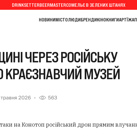
DRINKSETTER
BEERMASTER
СОМЕЛЬЄ В ЗЕЛЕНИХ ШТАНЯХ
НОВИНИ
МІСТО
ЛЮДИ
БРЕНДИ
КІНО
КНИГИ
АРТ
ЇЖА
П
ЩИНІ ЧЕРЕЗ РОСІЙСЬКУ
 КРАЄЗНАВЧИЙ МУЗЕЙ
 травня 2026
563
 атаки на Конотоп російський дрон прямим влучан