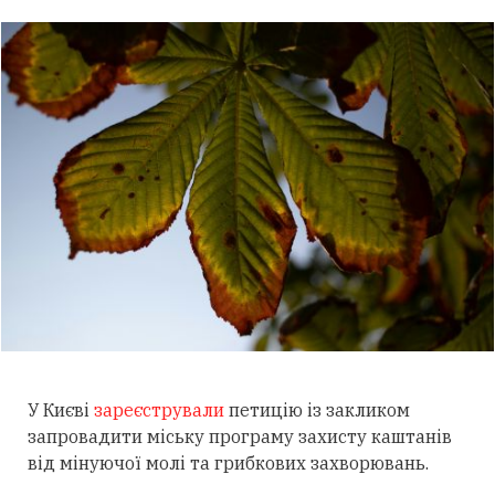
У Києві
зареєстрували
петицію із закликом
запровадити міську програму захисту каштанів
від мінуючої молі та грибкових захворювань.