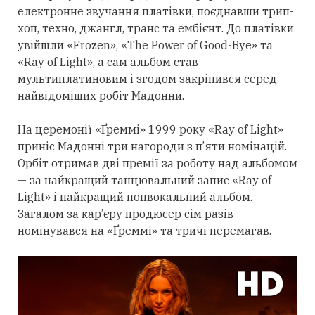
електронне звучання платівки, поєднавши трип-
хоп, техно, джангл, транс та ембієнт. До платівки
увійшли «Frozen», «The Power of Good-Bye» та
«Ray of Light», а сам альбом став
мультиплатиновим і згодом закріпився
серед
найвідоміших робіт Мадонни.
На церемонії «Ґреммі» 1999 року «Ray of Light»
приніс Мадонні
три
нагороди з п’яти номінацій.
Орбіт
отримав
дві премії за роботу над альбомом
— за найкращий танцювальний запис «Ray of
Light» і найкращий попвокальний альбом.
Загалом за кар’єру продюсер сім разів
номінувався на «Ґреммі» та тричі перемагав.