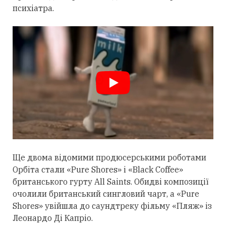
психіатра.
Ще двома відомими продюсерськими роботами
Орбіта
стали
«Pure Shores» і «Black Coffee»
британського гурту All Saints. Обидві композиції
очолили британський сингловий чарт, а «Pure
Shores» увійшла до саундтреку фільму «Пляж» із
Леонардо Ді Капріо.