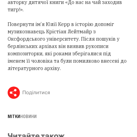
авторку дитячої книги «До нас на чай заходив
тигр!».
Повернути ім’я Юлії Керр в історію допоміг
музикознавець Крістіан Лейтмайр з
Оксфордського університету. Після пошуків у
берлінських архівах він виявив рукописи
композиторки, які роками зберігалися під
іменем її чоловіка та були помилково внесені до
літературного архіву.
Поділитися
МІТКИ
НОВИНИ
Читайте також