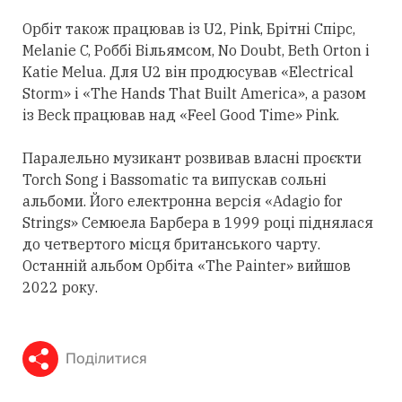
Орбіт також працював із U2, Pink, Брітні Спірс,
Melanie C, Роббі Вільямсом, No Doubt, Beth Orton і
Katie Melua. Для U2 він продюсував «Electrical
Storm» і «The Hands That Built America», а разом
із Beck працював над «Feel Good Time» Pink.
Паралельно музикант розвивав власні проєкти
Torch Song і Bassomatic та випускав сольні
альбоми. Його електронна версія «Adagio for
Strings» Семюела Барбера в 1999 році піднялася
до четвертого місця британського чарту.
Останній альбом Орбіта «The Painter» вийшов
2022 року.
Поділитися