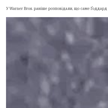
У Warner Bros. раніше розповідали, що саме Ґоддард