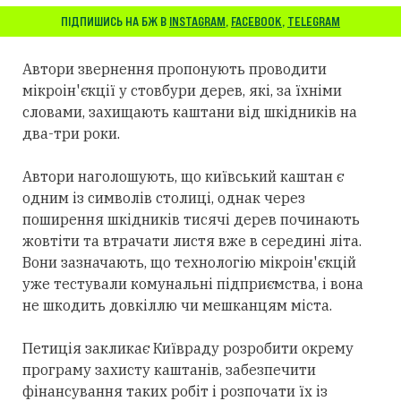
ПІДПИШИСЬ НА БЖ В
INSTAGRAM
,
FACEBOOK
,
TELEGRAM
Автори звернення пропонують проводити
мікроін'єкції у стовбури дерев, які, за їхніми
словами, захищають каштани від шкідників на
два-три роки.
Автори наголошують, що київський каштан є
одним із символів столиці, однак через
поширення шкідників тисячі дерев починають
жовтіти та втрачати листя вже в середині літа.
Вони зазначають, що технологію мікроін'єкцій
уже тестували комунальні підприємства, і вона
не шкодить довкіллю чи мешканцям міста.
Петиція закликає Київраду розробити окрему
програму захисту каштанів, забезпечити
фінансування таких робіт і розпочати їх із