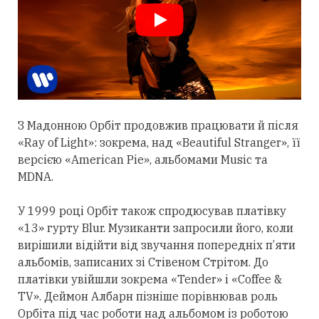
З Мадонною Орбіт
продовжив
працювати й після
«Ray of Light»: зокрема, над «Beautiful Stranger», її
версією «American Pie», альбомами Music та
MDNA.
У 1999 році Орбіт також спродюсував платівку
«13» гурту Blur. Музиканти запросили його, коли
вирішили відійти від звучання попередніх п’яти
альбомів, записаних зі Стівеном Стрітом. До
платівки увійшли зокрема «Tender» і «Coffee &
TV». Деймон Албарн пізніше порівнював роль
Орбіта під час роботи над альбомом із роботою