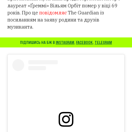
лауреат «Ґреммі» Вільям Орбіт помер у віці 69
років. Про це
повідомляє
The Guardian із
посиланням
на заяву родини та друзів
музиканта.
ПІДПИШИСЬ НА БЖ В
INSTAGRAM
,
FACEBOOK
,
TELEGRAM