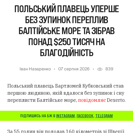
ПОЛЬСЬКИЙ ПЛАВЕЦЬ УПЕРШЕ
БЕЗ ЗУПИНОК ПЕРЕПЛИВ
БАЛТІЙСЬКЕ МОРЕ ТА ЗІБРАВ
ПОНАД $250 ТИСЯЧ НА
БЛАГОДІЙНІСТЬ
Іван Назаренко
07 серпня 2026
839
Польський плавець Бартломей Кубковський став
першою людиною, якій вдалося без зупинок і сну
переплисти Балтійське море,
повідомляє
Dexerto.
ПІДПИШИСЬ НА БЖ В
INSTAGRAM
,
FACEBOOK
,
TELEGRAM
За 55 годин він подолав 160 кілометрів зі Швеції