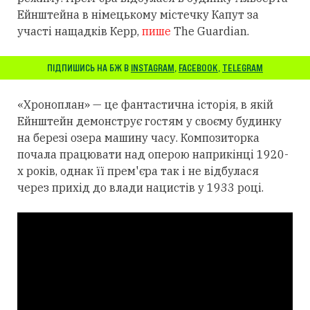
Ейнштейна в німецькому містечку Капут за
участі нащадків Керр,
пише
The Guardian.
ПІДПИШИСЬ НА БЖ В
INSTAGRAM
,
FACEBOOK
,
TELEGRAM
«Хроноплан» — це фантастична історія, в якій
Ейнштейн демонструє гостям у своєму будинку
на березі озера машину часу. Композиторка
почала працювати над оперою наприкінці 1920-
х років, однак її прем'єра так і не відбулася
через прихід до влади нацистів у 1933 році.