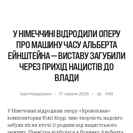
У НІМЕЧЧИНІ ВІДРОДИЛИ ОПЕРУ
ПРО МАШИНУ ЧАСУ АЛЬБЕРТА
ЕЙНШТЕЙНА — ВИСТАВУ ЗАГУБИЛИ
ЧЕРЕЗ ПРИХІД НАЦИСТІВ ДО
ВЛАДИ
Іван Назаренко
17 червня 2026
1149
У Німеччині відродили оперу «Хроноплан»
композиторки Юлії Керр, чию творчість надовго
забули після втечі її родини від нацистського
режиму. Прем'єра відбулася в будинку Альберта