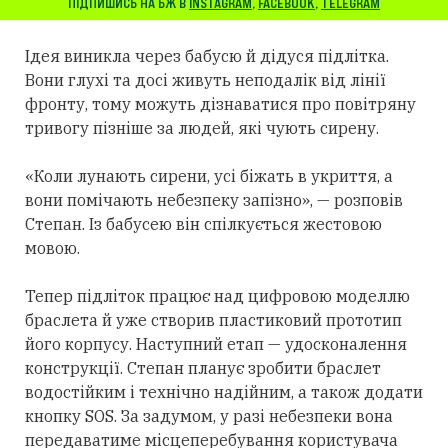
ПІДПИШИСЬ НА БЖ В
INSTAGRAM
,
FACEBOOK
,
TELEGRAM
Ідея виникла через бабусю й дідуся підлітка.
Вони глухі та досі живуть неподалік від лінії
фронту, тому можуть дізнаватися про повітряну
тривогу пізніше за людей, які чують сирену.
«Коли лунають сирени, усі біжать в укриття, а
вони помічають небезпеку запізно», — розповів
Степан. Із бабусею він спілкується жестовою
мовою.
Тепер підліток працює над цифровою моделлю
браслета й уже створив пластиковий прототип
його корпусу. Наступний етап — удосконалення
конструкції. Степан планує зробити браслет
водостійким і технічно надійним, а також додати
кнопку SOS. За задумом, у разі небезпеки вона
передаватиме місцеперебування користувача