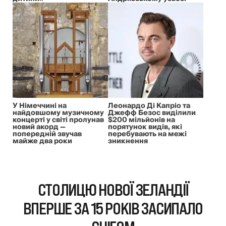
У Німеччині на
Леонардо Ді Капріо та
найдовшому музичному
Джефф Безос виділили
концерті у світі пролунав
$200 мільйонів на
новий акорд —
порятунок видів, які
попередній звучав
перебувають на межі
майже два роки
зникнення
СТОЛИЦЮ НОВОЇ ЗЕЛАНДІЇ
ВПЕРШЕ ЗА 15 РОКІВ ЗАСИПАЛО