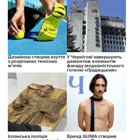
Дизайнер створив взуття
У Чернігові завершують
з розрізаних тенісних
демонтаж елементів
м’ячів
фасаду модерністського
готелю «Градецький»
Іспанська поліція
Бренд GUNIA створив