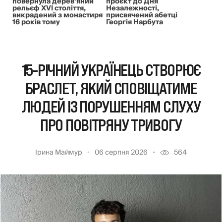
повернула дерев’яний
проєкт до Дня
рельєф XVI століття,
Незалежності,
викрадений з монастиря
присвячений абетці
16 років тому
Георгія Нарбута
15-РІЧНИЙ УКРАЇНЕЦЬ СТВОРЮЄ
БРАСЛЕТ, ЯКИЙ СПОВІЩАТИМЕ
ЛЮДЕЙ ІЗ ПОРУШЕННЯМ СЛУХУ
ПРО ПОВІТРЯНУ ТРИВОГУ
Ірина Маймур
06 серпня 2026
564