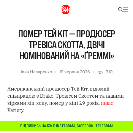
ПОМЕР ТЕЙ КІТ — ПРОДЮСЕР
ТРЕВІСА СКОТТА, ДВІЧІ
НОМІНОВАНИЙ НА «ҐРЕММІ»
Іван Назаренко
19 червня 2026
310
Американський продюсер Тей Кіт, відомий
співпрацею з Drake, Тревісом Скоттом та іншими
зірками хіп-хопу, помер у віці 29 років,
пише
Variety.
ПІДПИШИСЬ НА БЖ В
INSTAGRAM
,
FACEBOOK
,
TELEGRAM