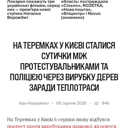
Локарно покажуть три
область: постраждали
українські фільми, серед
«Сільпо», ROZETKA,
них — прем’єра нової
«Нова пошта»,
стрічки Наталки
«Епіцентр» і Novus
Ворожбит
(оновлено)
НА ТЕРЕМКАХ У КИЄВІ СТАЛИСЯ
СУТИЧКИ МІЖ
ПРОТЕСТУВАЛЬНИКАМИ ТА
ПОЛІЦІЄЮ ЧЕРЕЗ ВИРУБКУ ДЕРЕВ
ЗАРАДИ ТЕПЛОТРАСИ
Іван Назаренко
06 серпня 2026
946
На Теремках у Києві 6 серпня знову відбувся
протест проти вирубування паркової лісосмуги