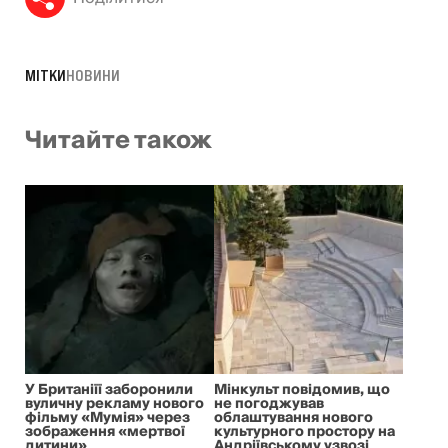
МІТКИ
НОВИНИ
Читайте також
У Британіїї заборонили
Мінкульт повідомив, що
вуличну рекламу нового
не погоджував
фільму «Мумія» через
облаштування нового
зображення «мертвої
культурного простору на
дитини»
Андріївському узвозі