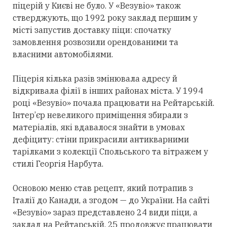
піцерій у Києві не було. У «Везувіо» також
стверджують, що 1992 року заклад першим у
місті запустив доставку піци: спочатку
замовлення розвозили орендованими та
власними автомобілями.
Піцерія кілька разів змінювала адресу й
відкривала філії в інших районах міста. У 1994
році «Везувіо» почала працювати на Рейтарській.
Інтер’єр невеликого приміщення збирали з
матеріалів, які вдавалося знайти в умовах
дефіциту: стіни прикрасили антикварними
тарілками з колекції Спольського та вітражем у
стилі Георгія Нарбута.
Основою меню став рецепт, який потрапив з
Італії до Канади, а згодом — до України. На сайті
«Везувіо» зараз представлено 24 види піци, а
заклад на Рейтарській, 25 продовжує працювати