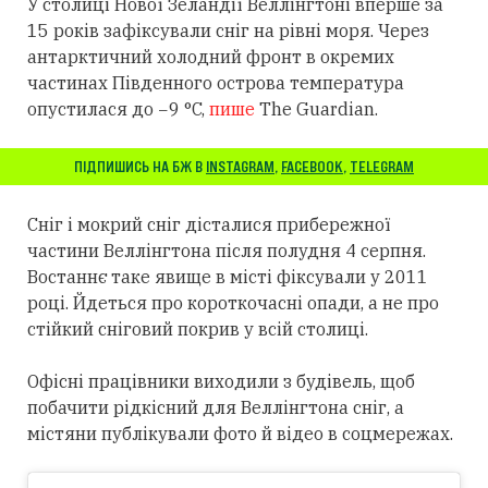
У столиці Нової Зеландії Веллінгтоні вперше за
15 років зафіксували сніг на рівні моря. Через
антарктичний холодний фронт в окремих
частинах Південного острова температура
опустилася до −9 °C,
пише
The Guardian.
ПІДПИШИСЬ НА БЖ В
INSTAGRAM
,
FACEBOOK
,
TELEGRAM
Сніг і мокрий сніг дісталися прибережної
частини Веллінгтона після полудня 4 серпня.
Востаннє таке явище в місті фіксували у 2011
році. Йдеться про короткочасні опади, а не про
стійкий сніговий покрив у всій столиці.
Офісні працівники виходили з будівель, щоб
побачити рідкісний для Веллінгтона сніг, а
містяни публікували фото й відео в соцмережах.