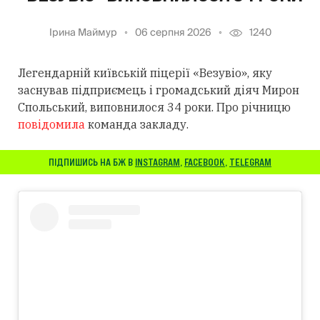
Ірина Маймур
06 серпня 2026
1240
Легендарній київській піцерії «Везувіо», яку
заснував підприємець і громадський діяч Мирон
Спольський, виповнилося 34 роки. Про річницю
повідомила
команда закладу.
ПІДПИШИСЬ НА БЖ В
INSTAGRAM
,
FACEBOOK
,
TELEGRAM