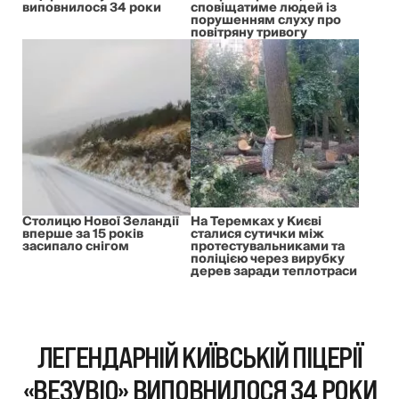
виповнилося 34 роки
сповіщатиме людей із
порушенням слуху про
повітряну тривогу
Столицю Нової Зеландії
На Теремках у Києві
вперше за 15 років
сталися сутички між
засипало снігом
протестувальниками та
поліцією через вирубку
дерев заради теплотраси
ЛЕГЕНДАРНІЙ КИЇВСЬКІЙ ПІЦЕРІЇ
«ВЕЗУВІО» ВИПОВНИЛОСЯ 34 РОКИ