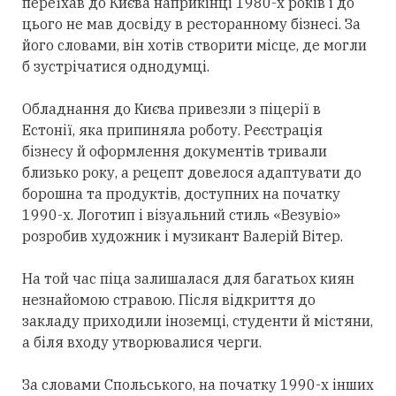
переїхав до Києва наприкінці 1980-х років і до
цього не мав досвіду в ресторанному бізнесі. За
його словами, він хотів створити місце, де могли
б зустрічатися однодумці.
Обладнання до Києва привезли з піцерії в
Естонії, яка припиняла роботу. Реєстрація
бізнесу й оформлення документів тривали
близько року, а рецепт довелося адаптувати до
борошна та продуктів, доступних на початку
1990-х. Логотип і візуальний стиль «Везувіо»
розробив художник і музикант Валерій Вітер.
На той час піца залишалася для багатьох киян
незнайомою стравою. Після відкриття до
закладу приходили іноземці, студенти й містяни,
а біля входу утворювалися черги.
За словами Спольського, на початку 1990-х інших