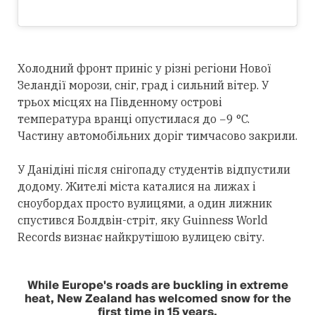
Холодний фронт приніс у різні регіони Нової
Зеландії морози, сніг, град і сильний вітер. У
трьох місцях на Південному острові
температура вранці опустилася до −9 °C.
Частину автомобільних доріг тимчасово закрили.
У Данідіні після снігопаду студентів відпустили
додому. Жителі міста каталися на лижах і
сноубордах просто вулицями, а один лижник
спустився Болдвін-стріт, яку Guinness World
Records визнає найкрутішою вулицею світу.
While Europe's roads are buckling in extreme
heat, New Zealand has welcomed snow for the
first time in 15 years.