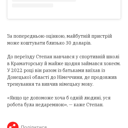
За попередньою оцінкою, майбутній пристрій
може коштувати близько 30 доларів.
До переїзду Степан навчався у спортивній школі
в Краматорську й майже щодня займався хокеєм.
У 2022 році він разом із батьками виїхав із
Донецької області до Німеччини, де продовжив
тренування та вивчив німецьку мову.
«Якщо це допоможе хоча б одній людині, уся
робота була недаремною», — каже Степан.
Поділитися