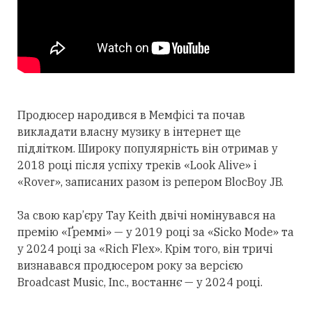
Продюсер народився в Мемфісі та почав
викладати власну музику в інтернет ще
підлітком. Широку популярність він отримав у
2018 році після успіху треків «Look Alive» і
«Rover», записаних разом із репером BlocBoy JB.
За свою кар’єру Tay Keith двічі номінувався на
премію «Ґреммі» — у 2019 році за «Sicko Mode» та
у 2024 році за «Rich Flex». Крім того, він тричі
визнавався продюсером року за версією
Broadcast Music, Inc., востаннє — у 2024 році.