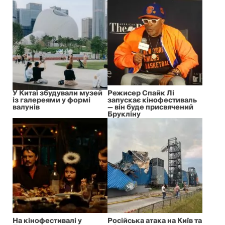
У Китаї збудували музей
Режисер Спайк Лі
із галереями у формі
запускає кінофестиваль
валунів
— він буде присвячений
Брукліну
На кінофестивалі у
Російська атака на Київ та