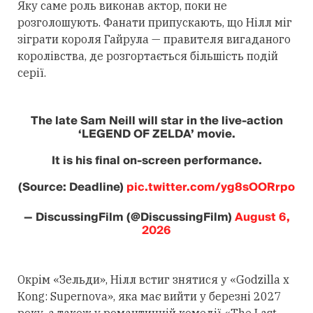
Яку саме роль виконав актор, поки не
розголошують. Фанати припускають, що Нілл міг
зіграти короля Гайрула — правителя вигаданого
королівства, де розгортається більшість подій
серії.
The late Sam Neill will star in the live-action
‘LEGEND OF ZELDA’ movie.
It is his final on-screen performance.
(Source: Deadline)
pic.twitter.com/yg8sOORrpo
— DiscussingFilm (@DiscussingFilm)
August 6,
2026
Окрім «Зельди», Нілл встиг знятися у «Godzilla x
Kong: Supernova», яка має вийти у березні 2027