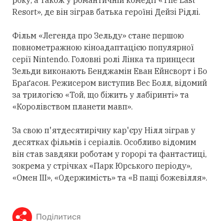
року, а також у романтичній комедії «The Last
Resort», де він зіграв батька героїні Дейзі Рідлі.
Фільм «Легенда про Зельду» стане першою
повнометражною кіноадаптацією популярної
серії Nintendo. Головні ролі Лінка та принцеси
Зельди виконають Бенджамін Еван Ейнсворт і Бо
Браґасон. Режисером виступив Вес Болл, відомий
за трилогією «Той, що біжить у лабіринті» та
«Королівством планети мавп».
За свою п'ятдесятирічну кар'єру Нілл зіграв у
десятках фільмів і серіалів. Особливо відомим
він став завдяки роботам у горорі та фантастиці,
зокрема у стрічках «Парк Юрського періоду»,
«Омен III», «Одержимість» та «В пащі божевілля».
Поділитися