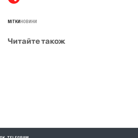
МІТКИ
НОВИНИ
Читайте також
EGRAM