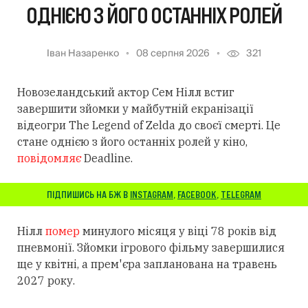
ОДНІЄЮ З ЙОГО ОСТАННІХ РОЛЕЙ
Іван Назаренко
08 серпня 2026
321
Новозеландський актор Сем Нілл встиг
завершити зйомки у майбутній екранізації
відеогри The Legend of Zelda до своєї смерті. Це
стане однією з його останніх ролей у кіно,
повідомляє
Deadline.
ПІДПИШИСЬ НА БЖ В
INSTAGRAM
,
FACEBOOK
,
TELEGRAM
Нілл
помер
минулого місяця у віці 78 років від
пневмонії. Зйомки ігрового фільму завершилися
ще у квітні, а прем'єра запланована на травень
2027 року.