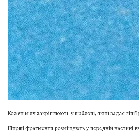
Кожен м’яч закріплюють у шаблоні, який задає лінії 
Ширші фрагменти розміщують у передній частині взут