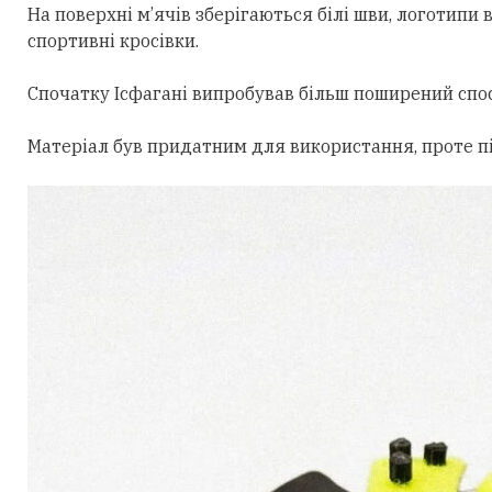
На поверхні м’ячів зберігаються білі шви, логотип
спортивні кросівки.
Спочатку Ісфагані випробував більш поширений спос
Матеріал був придатним для використання, проте пі