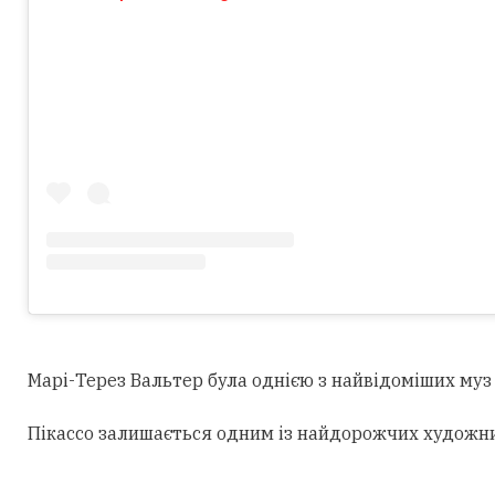
Марі-Терез Вальтер була однією з найвідоміших муз 
Пікассо залишається одним із найдорожчих художників