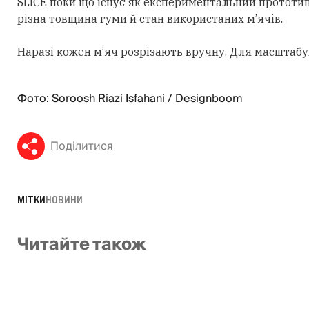
SLICE поки що існує як експериментальний прототип
різна товщина гуми й стан використаних м’ячів.
Наразі кожен м’яч розрізають вручну. Для масштабу
Фото: Soroosh Riazi Isfahani / Designboom
Поділитися
МІТКИ
НОВИНИ
Читайте також