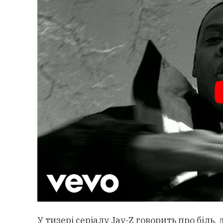
У тизері серіалу Jay-Z говорить про біль,