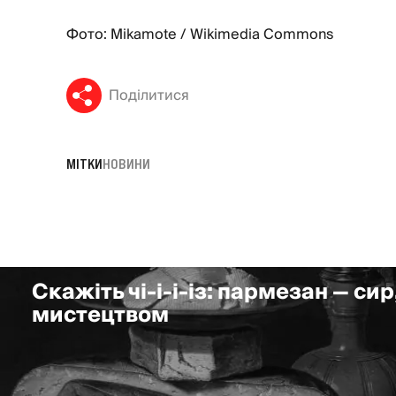
Фото: Mikamote / Wikimedia Commons
Поділитися
МІТКИ
НОВИНИ
Скажіть чі-і-і-із: пармезан — сир
мистецтвом