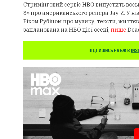
Стримінговий сервіс HBO випустить вось
8» про американського репера Jay-Z. У 
Ріком Рубіном про музику, тексти, життєв
запланована на HBO цієї осені,
пише
Dead
ПІДПИШИСЬ НА БЖ В
INS