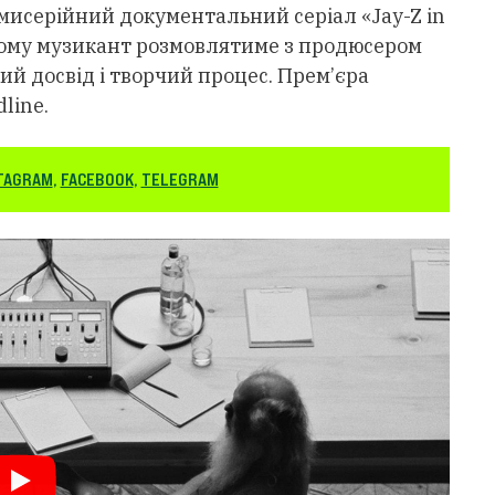
мисерійний документальний серіал «Jay-Z in
ньому музикант розмовлятиме з продюсером
ий досвід і творчий процес. Прем’єра
line.
TAGRAM
,
FACEBOOK
,
TELEGRAM