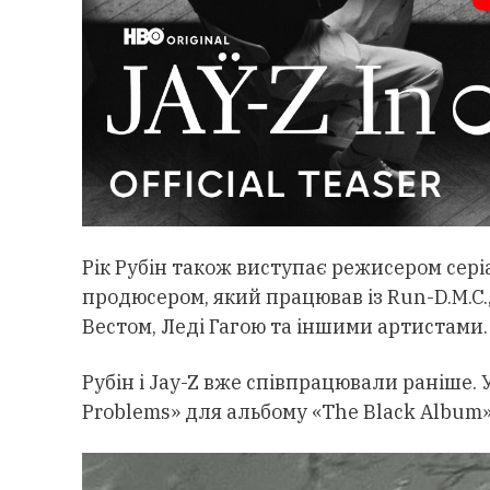
Рік Рубін також виступає режисером серіа
продюсером, який працював із Run-D.M.C., B
Вестом, Леді Гагою та іншими артистами.
Рубін і Jay-Z вже співпрацювали раніше. 
Problems» для альбому «The Black Album»