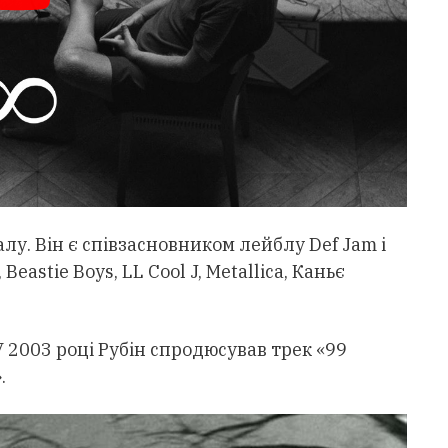
лу. Він є співзасновником лейблу Def Jam і
eastie Boys, LL Cool J, Metallica, Каньє
У 2003 році Рубін спродюсував трек «99
.