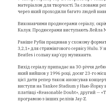
матеріалом для творчості. За словами ре
через який проходили багато людей навк
Виконавчими продюсерами серіалу, окрім 
Калуя. Продюсерами виступають Лейла Ма
Раніше Рубін працював у схожому форма
3,2,1» для стримінгового сервісу Hulu. У
Beatles і сольну кар’єру музиканта.
Вихід серіалу припадає на 30-річчя дебю
який вийшов у 1996 році, досяг 23-го місця
цієї дати репер також анонсував концерт
виступи на Yankee Stadium у Нью-Йорку 
платівці «Reasonable Doubt», другий — «T
програмою з інших релізів Jay-Z.