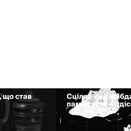
, що став
Сцілла чи Харібда
пам'ятаєте «Оді