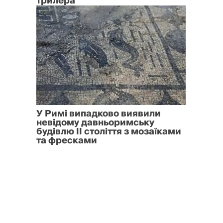
трилера
У Римі випадково виявили
невідому давньоримську
будівлю II століття з мозаїками
та фресками