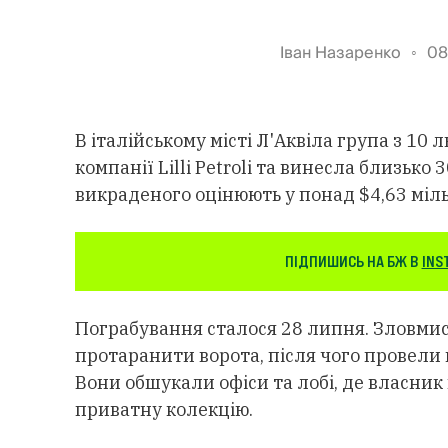
Іван Назаренко
08
В італійському місті Л'Аквіла група з 1
компанії Lilli Petroli та винесла близько
викраденого оцінюють у понад $4,63 міл
ПІДПИШИСЬ НА БЖ В
INS
Пограбування сталося 28 липня. Зловми
протаранити ворота, після чого провели 
Вони обшукали офіси та лобі, де власник
приватну колекцію.