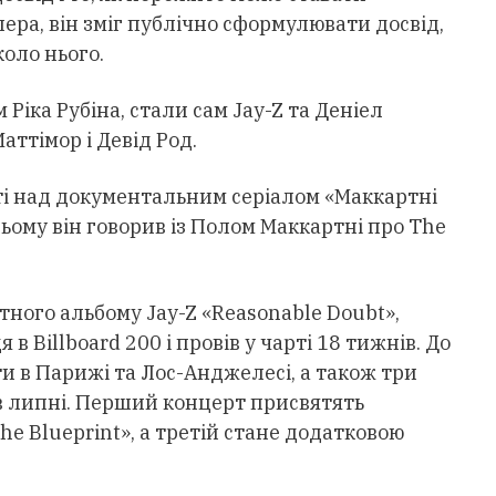
пера, він зміг публічно сформулювати досвід,
оло нього.
Ріка Рубіна, стали сам Jay-Z та Деніел
ттімор і Девід Род.
ті над документальним серіалом «Маккартні
 ньому він говорив із Полом Маккартні про The
тного альбому Jay-Z «Reasonable Doubt»,
 в Billboard 200 і провів у чарті 18 тижнів. До
и в Парижі та Лос-Анджелесі, а також три
в липні. Перший концерт присвятять
he Blueprint», а третій стане додатковою