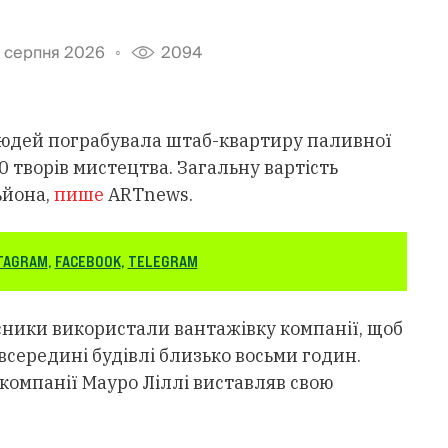
 серпня 2026
2094
0 людей пограбувала штаб-квартиру паливної
 30 творів мистецтва. Загальну вартість
ьйона,
пише
ARTnews.
TAGRAM
,
FACEBOOK
,
TELEGRAM
сники використали вантажівку компанії, щоб
всередині будівлі близько восьми годин.
 компанії Мауро Ліллі виставляв свою