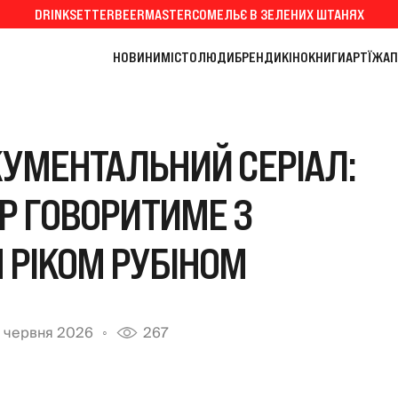
DRINKSETTER
BEERMASTER
СОМЕЛЬЄ В ЗЕЛЕНИХ ШТАНЯХ
НОВИНИ
МІСТО
ЛЮДИ
БРЕНДИ
КІНО
КНИГИ
АРТ
ЇЖА
П
КУМЕНТАЛЬНИЙ СЕРІАЛ:
Р ГОВОРИТИМЕ З
РІКОМ РУБІНОМ
 червня 2026
267