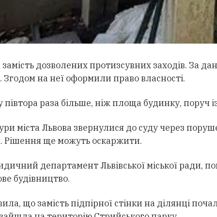
 замість дозволених протизсувних заходів. За дан
 Згодом на неї оформили право власності.
 півтора раза більше, ніж площа будинку, поруч і
ри міста Львова звернулися до суду через поруш
. Рішення ще можуть оскаржити.
идичний департамент Львівської міської ради, по
ове будівництво.
овила, що замість підпірної стінки на ділянці п
і зайшла на територію Стрийського парку.