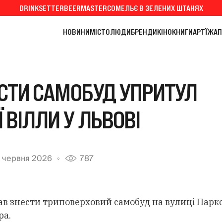
DRINKSETTER
BEERMASTER
СОМЕЛЬЄ В ЗЕЛЕНИХ ШТАНЯХ
НОВИНИ
МІСТО
ЛЮДИ
БРЕНДИ
КІНО
КНИГИ
АРТ
ЇЖА
П
ЕСТИ САМОБУД УПРИТУЛ
 ВІЛЛИ У ЛЬВОВІ
 червня 2026
787
в знести триповерховий самобуд на вулиці Паркові
ра.