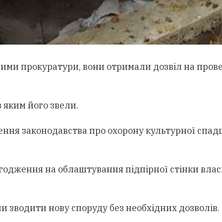
ими прокуратури, вони отримали дозвіл на провед
з яким його звели.
ення законодавства про охорону культурної спад
годження на облаштування підпірної стінки власн
очали зводити нову споруду без необхідних дозво