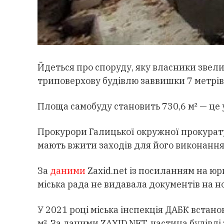
Йдеться про споруду, яку власники звели
триповерхову будівлю заввишки 7 метрів.
Площа самобуду становить 730,6 м² — це у
Прокурори Галицької окружної прокурату
мають вжити заходів для його виконання
За
даними
Zaxid.net із посиланням на юр
міська рада не видавала документів на н
У 2021 році міська інспекція ДАБК встан
м². За даними ZAXID.NET, частина будівл