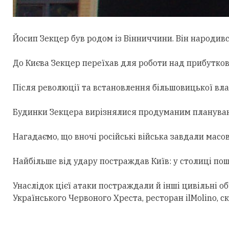
Йосип Зекцер був родом із Вінниччини. Він народився
До Києва Зекцер переїхав для роботи над прибутков
Після революції та встановлення більшовицької вл
Будинки Зекцера вирізнялися продуманим плануванн
Нагадаємо, що вночі російські війська завдали масо
Найбільше від удару постраждав Київ: у столиці по
Унаслідок цієї атаки постраждали й інші цивільні о
Українського Червоного Хреста, ресторан ilMolino,