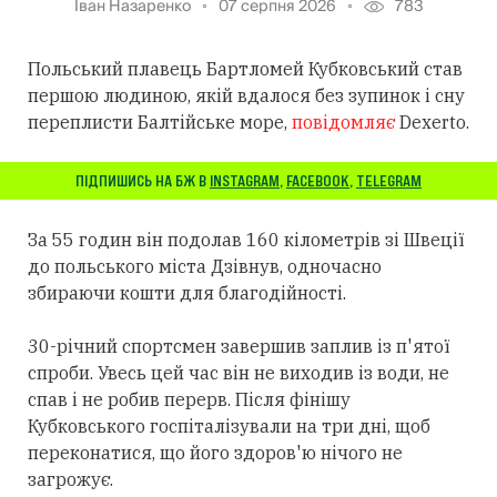
Іван Назаренко
07 серпня 2026
783
Польський плавець Бартломей Кубковський став
першою людиною, якій вдалося без зупинок і сну
переплисти Балтійське море,
повідомляє
Dexerto.
ПІДПИШИСЬ НА БЖ В
INSTAGRAM
,
FACEBOOK
,
TELEGRAM
За 55 годин він подолав 160 кілометрів зі Швеції
до польського міста Дзівнув, одночасно
збираючи кошти для благодійності.
30-річний спортсмен завершив заплив із п'ятої
спроби. Увесь цей час він не виходив із води, не
спав і не робив перерв. Після фінішу
Кубковського госпіталізували на три дні, щоб
переконатися, що його здоров'ю нічого не
загрожує.