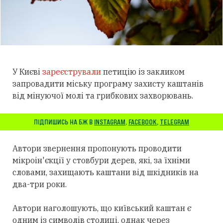
У Києві
зареєстрували
петицію із закликом
запровадити міську програму захисту каштанів
від мінуючої молі та грибкових захворювань.
ПІДПИШИСЬ НА БЖ В
INSTAGRAM
,
FACEBOOK
,
TELEGRAM
Автори звернення пропонують проводити
мікроін'єкції у стовбури дерев, які, за їхніми
словами, захищають каштани від шкідників на
два-три роки.
Автори наголошують, що київський каштан є
одним із символів столиці, однак через