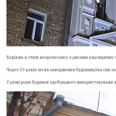
Будівлю в стилі неоренесансу з рисами класицизму з
Через 10 років після завершення будівництва син за
У різні роки будинок здебільшого використовувал
и 