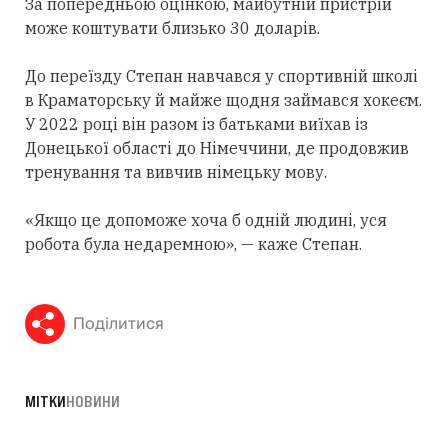
За попередньою оцінкою, майбутній пристрій
може коштувати близько 30 доларів.
До переїзду Степан навчався у спортивній школі
в Краматорську й майже щодня займався хокеєм.
У 2022 році він разом із батьками виїхав із
Донецької області до Німеччини, де продовжив
тренування та вивчив німецьку мову.
«Якщо це допоможе хоча б одній людині, уся
робота була недаремною», — каже Степан.
Поділитися
МІТКИ
НОВИНИ