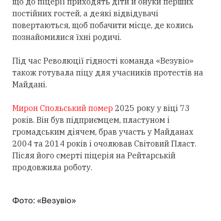
що до піцерії приходять діти й онуки перших
постійних гостей, а деякі відвідувачі
повертаються, щоб побачити місце, де колись
познайомилися їхні родичі.
Під час Революції гідності команда «Везувіо»
також готувала піцу для учасників протестів на
Майдані.
Мирон Спольський помер
2025 року у віці 73
років. Він був підприємцем, пластуном і
громадським діячем, брав участь у Майданах
2004 та 2014 років і очолював Світовий Пласт.
Після його смерті піцерія на Рейтарській
продовжила роботу.
Фото: «Везувіо»