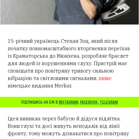
15-річний українець Степан Зоц, який після
початку повномасштабного вторгнення переїхав
із Краматорська до Мюнхена, розробляє браслет
для людей із порушеннями слуху.
Пристрій має
сповіщати про повітряну тривогу сильною
вібрацією та світловими сигналами,
пише
німецьке видання Merkur.
ПІДПИШИСЬ НА БЖ В
INSTAGRAM
,
FACEBOOK
,
TELEGRAM
Ідея виникла через бабусю й дідуся підлітка.
Вони глухі та досі живуть неподалік від лінії
фронту, тому можуть дізнаватися про повітряну