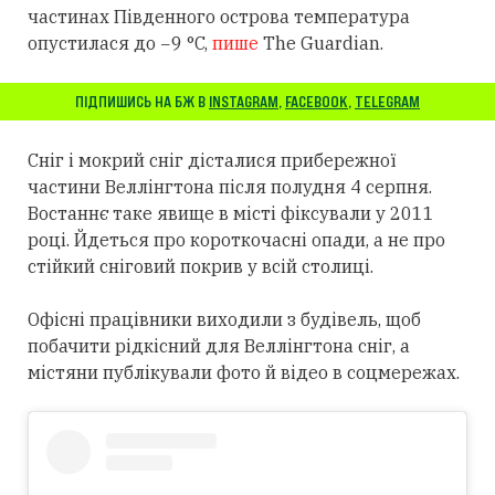
частинах Південного острова температура
опустилася до −9 °C,
пише
The Guardian.
ПІДПИШИСЬ НА БЖ В
INSTAGRAM
,
FACEBOOK
,
TELEGRAM
Сніг і мокрий сніг дісталися прибережної
частини Веллінгтона після полудня 4 серпня.
Востаннє таке явище в місті фіксували у 2011
році. Йдеться про короткочасні опади, а не про
стійкий сніговий покрив у всій столиці.
Офісні працівники виходили з будівель, щоб
побачити рідкісний для Веллінгтона сніг, а
містяни публікували фото й відео в соцмережах.