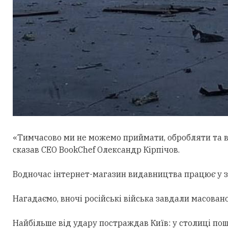
«Тимчасово ми не можемо приймати, обробляти та 
сказав CEO BookChef Олександр Кірпічов.
Водночас інтернет-магазин видавництва працює у з
Нагадаємо, вночі російські війська завдали масован
Найбільше від удару постраждав Київ: у столиці по