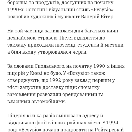
борошна та продуктів, доступних на початку
1990-х. Логотип і візуальний стиль «Везувіо»
розробив художник і музикант Валерій Вітер.
На той час піца залишалася для багатьох киян
незнайомою стравою. Після відкриття до
закладу приходили іноземці, студенти й містяни,
а біля входу утворювалися черги.
За словами Спольського, на початку 1990-х інших
піцерій у Києві не було. У «Везувіо» також
стверджують, що 1992 року заклад першим у
місті запустив доставку піци: спочатку
замовлення розвозили орендованими та
власними автомобілями.
Піцерія кілька разів змінювала адресу й
відкривала філії в інших районах міста. У 1994
році «Везувіо» почала працювати на Рейтарській.