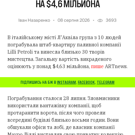
НА $4,6 МІЛЬЙОНА
Іван Назаренко
08 серпня 2026
3693
В італійському місті Л'Аквіла група з 10 людей
пограбувала штаб-квартиру паливної компанії
Lilli Petroli та винесла близько 30 творів
мистецтва. Загальну вартість викраденого
оцінюють у понад $4,63 мільйона,
пише
ARTnews.
ПІДПИШИСЬ НА БЖ В
INSTAGRAM
,
FACEBOOK
,
TELEGRAM
Пограбування сталося 28 липня. Зловмисники
використали вантажівку компанії, щоб
протаранити ворота, після чого провели
всередині будівлі близько восьми годин. Вони
обшукали офіси та лобі, де власник компанії
Мауро Ліллі виставляв свою приватну колекцію.