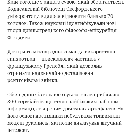
Крім того, ще з одного сувою, який зберігається в
Бодлеанській бібліотеці Оксфордського
університету, вдалося відновити близько 70
колонок. Також науковці ідентифікували нові
твори давньогрецького філософа-епікурейця
Філодема.
Для цього міжнародна команда використала
синхротрон — прискорювач частинок у
французькому Греноблі, який дозволив
отримати надзвичайно деталізовані
рентгенівські знімки.
Обсяг даних із кожного сувою сягав приблизно
300 терабайтів, що стало найбільшим набором
інформації, створеним для таких артефактів. На
його основі дослідники побудували тривимірні
моделі рукописів, які потім аналізував штучний
інтелект.