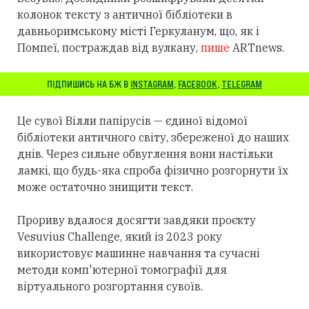
колонок тексту з античної бібліотеки в
давньоримському місті Геркуланум, що, як і
Помпеї, постраждав від вулкану,
пише
ARTnews.
ПІДПИШИСЬ НА БЖ В
INSTAGRAM
,
FACEBOOK
,
TELEGRAM
Це сувої Вілли папірусів — єдиної відомої
бібліотеки античного світу, збереженої до наших
днів. Через сильне обвуглення вони настільки
ламкі, що будь-яка спроба фізично розгорнути їх
може остаточно знищити текст.
Прориву вдалося досягти завдяки проєкту
Vesuvius Challenge, який із 2023 року
використовує машинне навчання та сучасні
методи комп'ютерної томографії для
віртуального розгортання сувоїв.