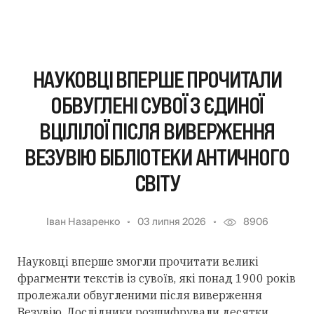
НАУКОВЦІ ВПЕРШЕ ПРОЧИТАЛИ
ОБВУГЛЕНІ СУВОЇ З ЄДИНОЇ
ВЦІЛІЛОЇ ПІСЛЯ ВИВЕРЖЕННЯ
ВЕЗУВІЮ БІБЛІОТЕКИ АНТИЧНОГО
СВІТУ
Іван Назаренко
03 липня 2026
8906
Науковці вперше змогли прочитати великі
фрагменти текстів із сувоїв, які понад 1900 років
пролежали обвугленими після виверження
Везувію. Дослідники розшифрували десятки