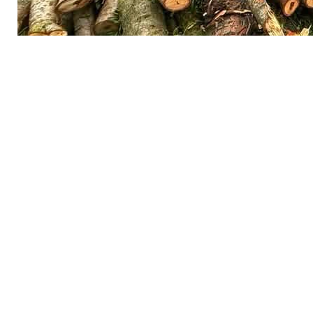
Водночас активісти наполягають, що альтернативни
За даними ЗМІ, під вирубку потрапляють близько 660
Міська влада пояснює будівництво необхідністю ст