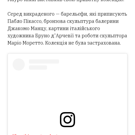
Серед викраденого — барельєфи, які приписують
Пабло Пікассо, бронзова скульптура балерини
Джакомо Манцу, картини італійського
художника Бруно д'Арчевії та роботи скульптора
Маріо Моретто. Колекція не була застрахована.