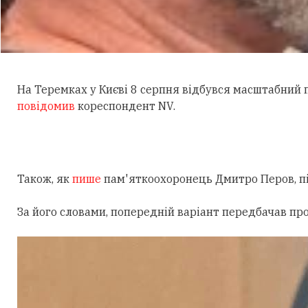
На Теремках у Києві 8 серпня відбувся масштабний
повідомив
кореспондент NV.
Також, як
пише
пам'яткоохоронець Дмитро Перов, під
За його словами, попередній варіант передбачав пр