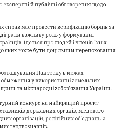
о експертні й публічні обговорення щодо
х справ має провести верифікацію борців за
відіграли важливу роль у формуванні
країнців. Ідеться про людей і членів їхніх
до
яких може б
ути доцільним перепоховання
 розташування Пантеону в межах
 обмеження у використанні земельних
дщини та міжнародні зобов’язання України.
ктурний конкурс на найкращий проєкт
ставників державних органів, місцевого
них організацій, релігійних об’єднань, а
і мистецтвознавців.