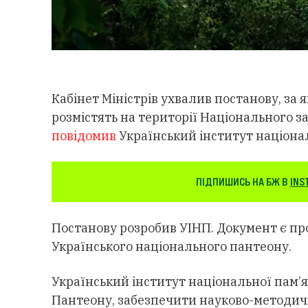
Кабінет Міністрів ухвалив постанову, за
розмістять на території Національного з
повідомив
Український інститут націонал
ПІДПИШИСЬ НА БЖ В
INS
Постанову розробив УІНП. Документ є пр
Українського національного пантеону.
Український інститут національної пам’я
Пантеону, забезпечити науково-методич