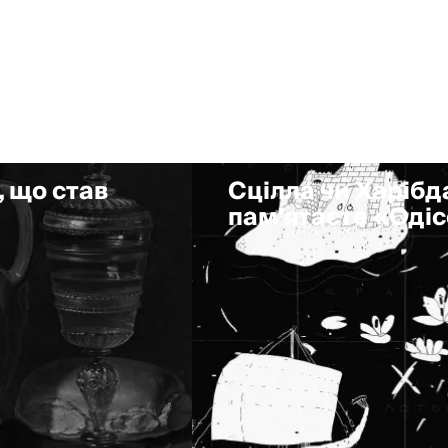
, що став
Сцілла чи Харібда
пам'ятаєте «Оді