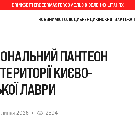
DRINKSETTER
BEERMASTER
СОМЕЛЬЄ В ЗЕЛЕНИХ ШТАНЯХ
НОВИНИ
МІСТО
ЛЮДИ
БРЕНДИ
КІНО
КНИГИ
АРТ
ЇЖА
П
ІОНАЛЬНИЙ ПАНТЕОН
ТЕРИТОРІЇ КИЄВО-
КОЇ ЛАВРИ
 липня 2026
2594