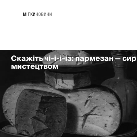
МІТКИ
НОВИНИ
Скажіть чі-і-і-із: пармезан — сир
мистецтвом