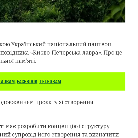
 якою Український національний пантеон
аповідника «Києво-Печерська лавра». Про це
ьної пам’яті.
TAGRAM
,
FACEBOOK
,
TELEGRAM
одовженням проєкту зі створення
ті має розробити концепцію і структуру
ний супровід його створення та визначити