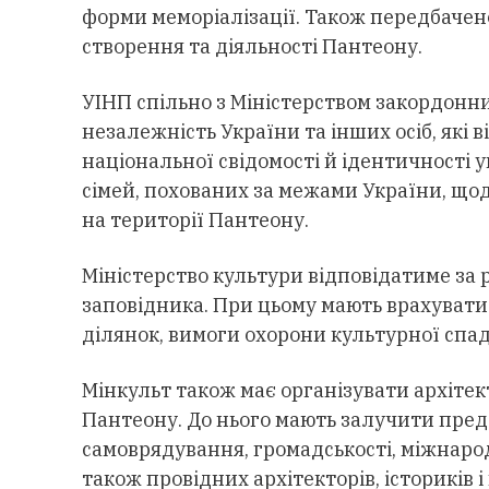
форми меморіалізації. Також передбачен
створення та діяльності Пантеону.
УІНП спільно з Міністерством закордонни
незалежність України та інших осіб, які 
національної
свідомості
й ідентичності у
сімей, похованих за межами України, що
на території Пантеону.
Міністерство культури відповідатиме за
заповідника.
При цьому
мають врахувати
ділянок, вимоги охорони культурної спа
Мінкульт також має організувати архіте
Пантеону. До нього мають залучити пред
самоврядування, громадськості, міжнарод
також провідних архітекторів, істориків 