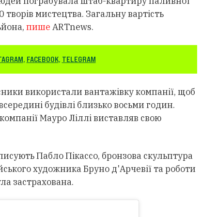
0 людей пограбувала штаб-квартиру паливної
 30 творів мистецтва. Загальну вартість
ьйона,
пише
ARTnews.
TAGRAM
,
FACEBOOK
,
TELEGRAM
сники використали вантажівку компанії, щоб
всередині будівлі близько восьми годин.
 компанії Мауро Ліллі виставляв свою
писують Пабло Пікассо, бронзова скульптура
ського художника Бруно д'Арчевії та роботи
ула застрахована.