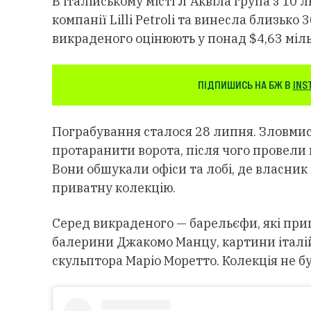
В італійському місті Л'Аквіла група з 1
компанії Lilli Petroli та винесла близько
викраденого оцінюють у понад $4,63 міл
ПІДПИШИСЬ НА БЖ В
INS
Пограбування сталося 28 липня. Зловми
протаранити ворота, після чого провели 
Вони обшукали офіси та лобі, де власник
приватну колекцію.
Серед викраденого — барельєфи, які при
балерини Джакомо Манцу, картини італій
скульптора Маріо Моретто. Колекція не б